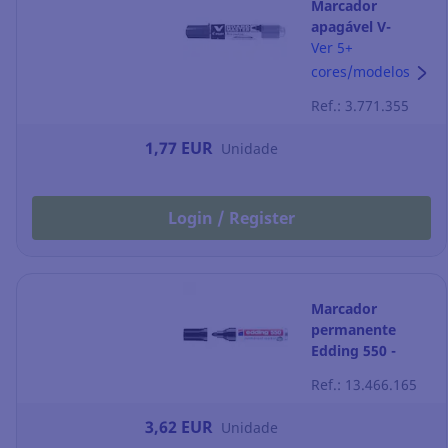
Marcador
apagável V-
Board Master
Ver 5+
Begreen - ponta
cores/modelos
cónica 2,3 mm -
Ref.: 3.771.355
preto
1,77 EUR
Unidade
Login / Register
Marcador
permanente
Edding 550 -
preto
Ref.: 13.466.165
3,62 EUR
Unidade