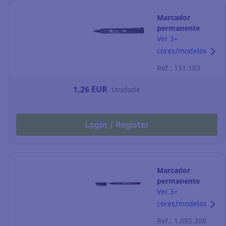
Marcador
permanente
Lyreco - ponta
Ver 3+
em bisel 1-5 mm
cores/modelos
- preto
Ref.: 151.103
1,26 EUR
Unidade
Login / Register
Marcador
permanente
Stabilo OHPen
Ver 3+
Universal - preto
cores/modelos
Ref.: 1.092.309