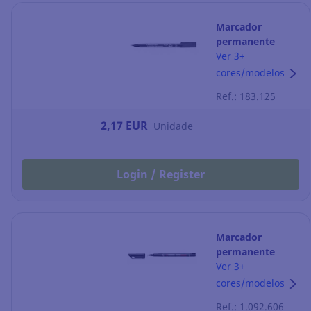
Marcador
permanente
Staedtler
Ver 3+
Lumocolor -
cores/modelos
preto
Ref.: 183.125
2,17 EUR
Unidade
Login / Register
Marcador
permanente
Stabilo OHPen
Ver 3+
Universal - preto
cores/modelos
Ref.: 1.092.606