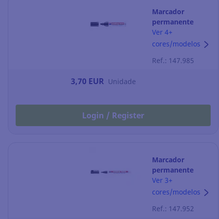
Marcador
permanente
Edding 500 -
Ver 4+
ponta em bisel 2-
cores/modelos
7 mm - preto
Ref.: 147.985
3,70 EUR
Unidade
Login / Register
Marcador
permanente
Edding 400 -
Ver 3+
ponta fina 1 mm
cores/modelos
- preto
Ref.: 147.952