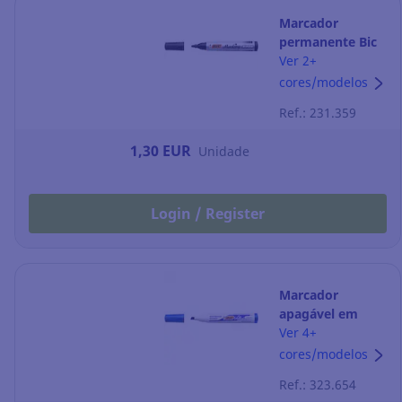
Marcador
permanente Bic
2000 - ponta
Ver 2+
cónica 1,7 mm -
cores/modelos
preto
Ref.: 231.359
1,30 EUR
Unidade
Login / Register
Marcador
apagável em
seco Bic Velleda
Ver 4+
1751 - ponta em
cores/modelos
bisel 3,7-5,5 mm
Ref.: 323.654
- azul