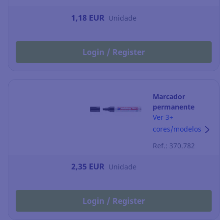
1,18 EUR
Unidade
Login / Register
Marcador
permanente
Edding n.º 1 -
Ver 3+
ponta em bisel 1-
cores/modelos
5 mm - preto
Ref.: 370.782
2,35 EUR
Unidade
Login / Register