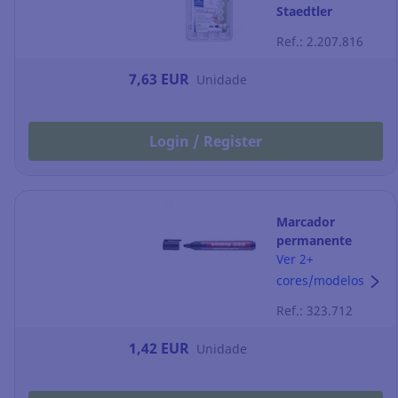
Staedtler
Lumocolor -
Ref.: 2.207.816
ponta cónica
2mm -Pacote de
7,63 EUR
Unidade
4
Login / Register
Marcador
permanente
Edding 330 -
Ver 2+
ponta em bisel 1-
cores/modelos
5 mm - preto
Ref.: 323.712
1,42 EUR
Unidade