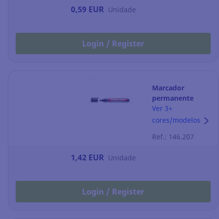
0,59 EUR
Unidade
Login / Register
Marcador
permanente
Edding 300 -
Ver 3+
ponta cónica 1,5-
cores/modelos
3 mm - preto
Ref.: 146.207
1,42 EUR
Unidade
Login / Register