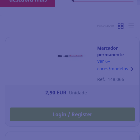
-
VISUALISAR:
Marcador
permanente
Edding 3000 -
Ver 6+
ponta cónica 1,5-
cores/modelos
3 mm - preto
Ref.: 148.066
2,90 EUR
Unidade
Login / Register