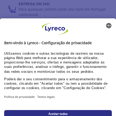
ENTREGA EM 24H
Para qualquer pedido antes das 5pm em Portugal
continental
DEVOLUÇÕES
Prazo até 30 dias
DESCUBRA OS NOSSOS CATÁLOGOS E GUIAS
Guia do utilizador Web
Documentação corporativa
PPU área clientes
© Lyreco 2026
Declaração de Acessibilidade
|
Declaração de
Acessibilidade
|
|
Política de Privacidade
|
Configurações de privacidade
|
Mapa da loja