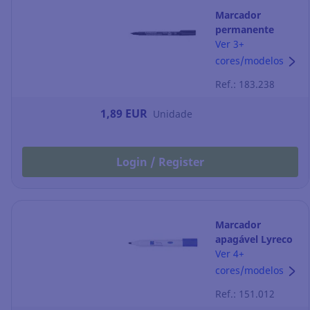
Marcador
permanente
Staedtler
Ver 3+
Lumocolor -
cores/modelos
preto
Ref.: 183.238
1,89 EUR
Unidade
Login / Register
Marcador
apagável Lyreco
- ponta cónica
Ver 4+
1,5-3 mm - azul
cores/modelos
Ref.: 151.012