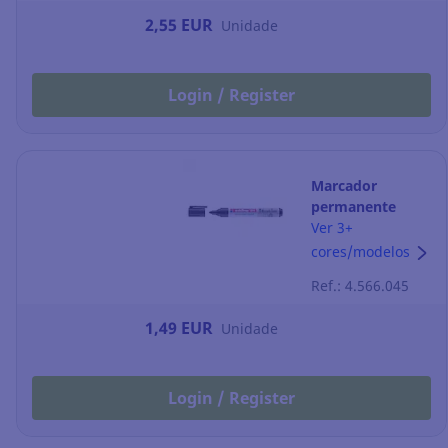
2,55 EUR
Unidade
Login / Register
Marcador
permanente
Edding 21
Ver 3+
Ecoline - ponta
cores/modelos
cónica 1,5-3 mm
Ref.: 4.566.045
- preto
1,49 EUR
Unidade
Login / Register