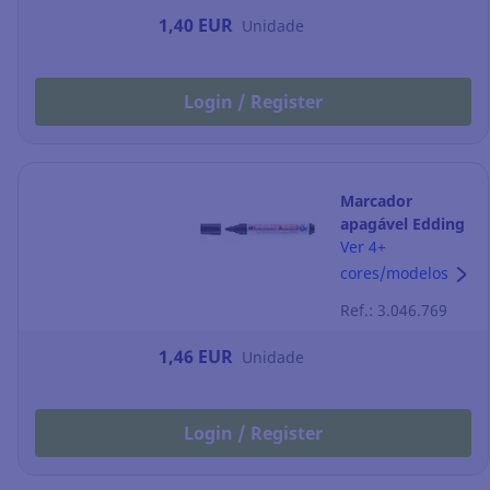
1,40 EUR
Unidade
Login / Register
Marcador
apagável Edding
660 - ponta
Ver 4+
cónica 1,5-3 mm
cores/modelos
- preto
Ref.: 3.046.769
1,46 EUR
Unidade
Login / Register