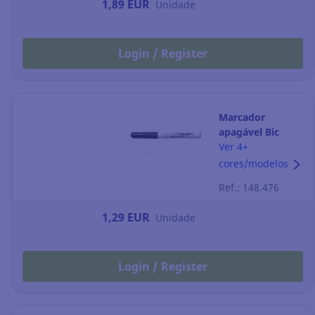
1,89 EUR
Unidade
Login / Register
Marcador
apagável Bic
Velleda 1741 -
Ver 4+
ponta cónica 1,4
cores/modelos
mm - preto
Ref.: 148.476
1,29 EUR
Unidade
Login / Register