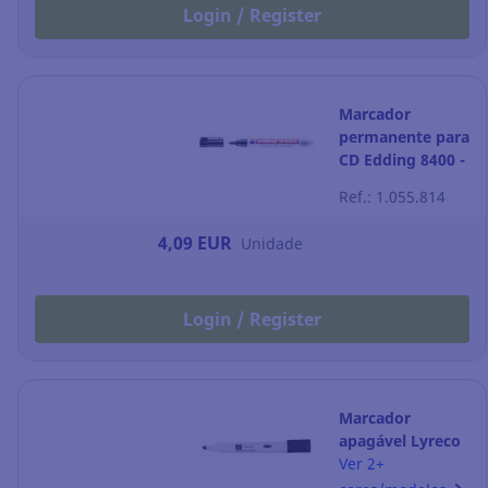
Login / Register
Marcador
permanente para
CD Edding 8400 -
ponta cónica 0,5-
Ref.: 1.055.814
1 mm - preto
4,09 EUR
Unidade
Login / Register
Marcador
apagável Lyreco
- ponta em bisel
Ver 2+
2-5 mm - preto