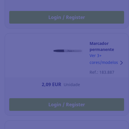
Login / Register
Marcador
permanente
Sharpie Fine -
Ver 3+
ponta cónica 1
cores/modelos
mm - preto
Ref.: 183.887
2,09 EUR
Unidade
Login / Register