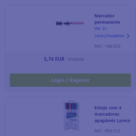
Marcador
permanente
Edding 800 -
Ver 2+
ponta em bisel 4-
cores/modelos
12 mm - preto
Ref.: 148.033
5,74 EUR
Unidade
Login / Register
Estojo com 4
marcadores
apagáveis Lyreco
- ponta em bisel
Ref.: 993.512
2-5 mm