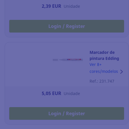
2,39 EUR
Unidade
Login / Register
Marcador de
pintura Edding
750 - ponta
Ver 8+
cónica 2-4 mm -
cores/modelos
branco
Ref.: 231.747
5,05 EUR
Unidade
Login / Register