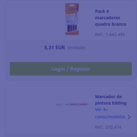
Pack 4
marcadores
quadro branco
Bic Velleda 1741 -
Ref.: 7.443.495
ponta cónica 1,4
mm - sortido
5,31 EUR
Unidade
Login / Register
Marcador de
pintura Edding
751 - ponta
Ver 4+
cónica 1-2 mm -
cores/modelos
branco
Ref.: 370.474