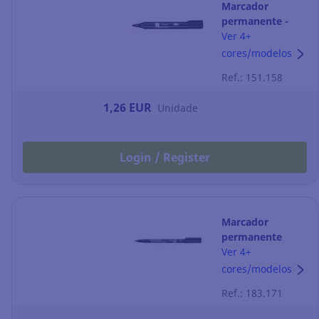
Marcador
permanente -
ponta cónica 1-2
Ver 4+
mm - preto
cores/modelos
Ref.: 151.158
1,26 EUR
Unidade
Login / Register
Marcador
permanente
Staedtler
Ver 4+
Lumocolor -
cores/modelos
preto
Ref.: 183.171