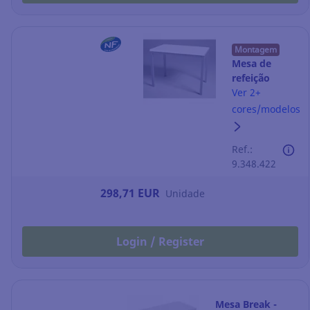
Montagem
Mesa de
refeição
Break - larg.
Ver 2+
1100 mm -
cores/modelos
prateado/branc
Ref.:
9.348.422
298,71 EUR
Unidade
Login / Register
Mesa Break -