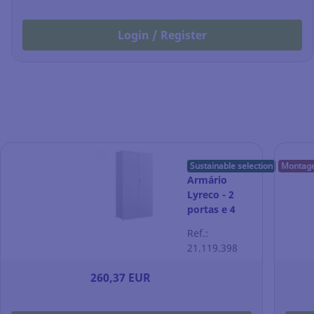
Login / Register
Sustainable selection
Montag
Armário
Lyreco - 2
portas e 4
prateleiras -
Ref.:
92 x 42 x 174
21.119.398
cm - branco
260,37 EUR