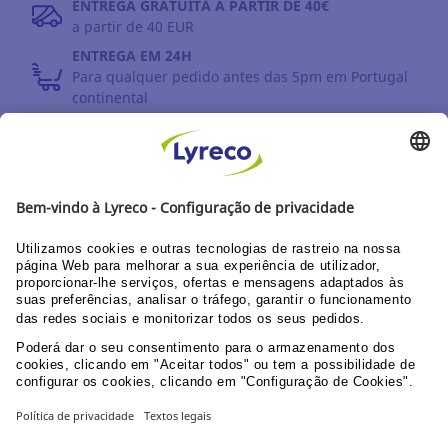
ENTREGA GRATUITA A PARTIR DE 40€
a partir de 40 EUR
ENTREGA EM 24H
Para qualquer pedido antes das 5pm em Portugal
continental
DEVOLUÇÕES
Prazo até 30 dias
DESCUBRA OS NOSSOS CATÁLOGOS E GUIAS
Guia do utilizador Web
Documentação corporativa
PPU área clientes
© Lyreco 2026
Declaração de Acessibilidade
|
Declaração de