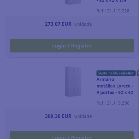
- 92 x 42 x 174
cm - branco
Ref.: 21.119.228
273,07 EUR
Unidade
Login / Register
Sustainable selection
Armário
metálico Lyreco -
9 portas - 92 x 42
x 174 cm -
Ref.: 21.119.206
branco
309,30 EUR
Unidade
Login / Register