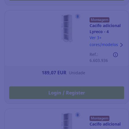
Montagem
Cacifo adicional
Lyreco - 4
compartimentos
Ver 3+
- 400 x 1800 mm
cores/modelos
- cinzento
Ref.:
6.603.936
189,07 EUR
Unidade
Login / Register
Montagem
Cacifo adicional