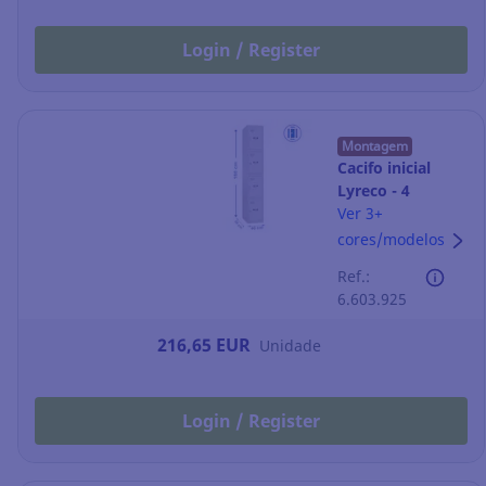
Login / Register
Montagem
Cacifo inicial
Lyreco - 4
compartimentos
Ver 3+
- 400 x 1800 mm
cores/modelos
- cinzento
Ref.:
6.603.925
216,65 EUR
Unidade
Login / Register