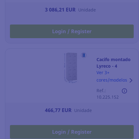
3 086,21 EUR
Unidade
Login / Register
Cacifo montado
Lyreco - 4
compartimentos
Ver 3+
- 800 x 1800 mm
cores/modelos
- cinzento
Ref.:
10.225.152
466,77 EUR
Unidade
Login / Register