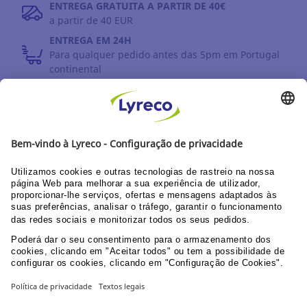
ENTREGA GRATUITA A PARTIR DE 40€
a partir de 40 EUR
ENTREGA EM 24H
Para qualquer pedido antes das 5pm em Portugal
continental
DEVOLUÇÕES
Prazo até 30 dias
DESCUBRA OS NOSSOS CATÁLOGOS E GUIAS
Guia do utilizador Web
Documentação corporativa
PPU área clientes
© Lyreco 2026
Declaração de Acessibilidade
|
Declaração de