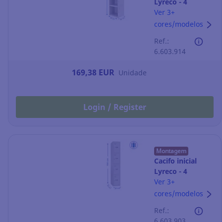
Lyreco - 4
compartimentos
Ver 3+
- 300 x 1800 mm
cores/modelos
- cinzento
Ref.:
6.603.914
169,38 EUR
Unidade
Login / Register
Montagem
Cacifo inicial
Lyreco - 4
compartimentos
Ver 3+
- 300 x 1800 mm
cores/modelos
- cinzento
Ref.:
6.603.903