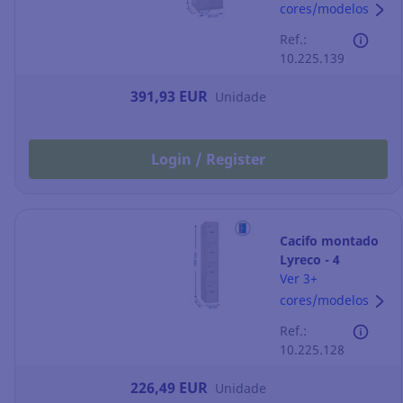
compartimentos
cores/modelos
- 600 x 1800 mm
Ref.:
- cinzento
10.225.139
391,93 EUR
Unidade
Login / Register
Cacifo montado
Lyreco - 4
compartimentos
Ver 3+
- 300 x 1800 mm
cores/modelos
- cinzento
Ref.:
10.225.128
226,49 EUR
Unidade