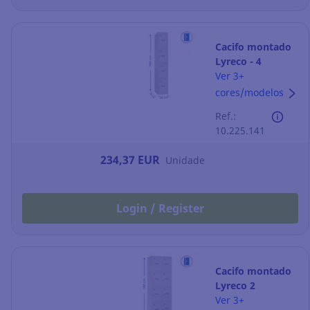
Cacifo montado
Lyreco - 4
compartimentos
Ver 3+
- 400 x 1800 mm
cores/modelos
- cinzento
Ref.:
10.225.141
234,37 EUR
Unidade
Login / Register
Cacifo montado
Lyreco 2
columnas - 4
Ver 3+