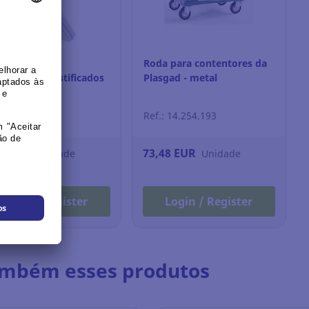
a 100 fechos
Roda para contentores da
adesivos plastificados
Plasgad - metal
: 2.815.043
Ref.: 14.254.193
98 EUR
73,48 EUR
Unidade
Unidade
Login / Register
Login / Register
ambém esses produtos