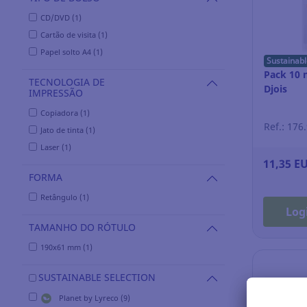
CD/DVD (1)
Cartão de visita (1)
Papel solto A4 (1)
Sustainabl
Pack 10 
TECNOLOGIA DE
Djois
IMPRESSÃO
Copiadora (1)
Ref.: 176
Jato de tinta (1)
Laser (1)
11,35 E
FORMA
Retângulo (1)
Log
TAMANHO DO RÓTULO
190x61 mm (1)
SUSTAINABLE SELECTION
Planet by Lyreco (9)