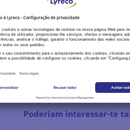
e selection
Sustainable selection
micas adesivas
Plataforma com rodas
Caix
ões de visita Djois
Euroroller para caixas Tayg
auto
Elba
.663
Ref.: 19.528.934
Ref.
R
82,39 EUR
37,
Unidade
Unidade
in / Register
Login / Register
Poderiam interessar-te t