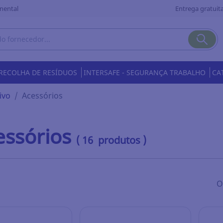
nental
Entrega gratuita
RECOLHA DE RESÍDUOS
INTERSAFE - SEGURANÇA TRABALHO
CA
ivo
Acessórios
essórios
( 16 produtos )
O