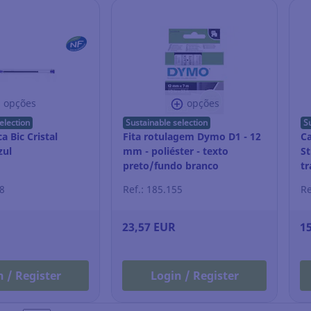
opções
opções
election
Sustainable selection
S
a Bic Cristal
Fita rotulagem Dymo D1 - 12
Ca
zul
mm - poliéster - texto
St
preto/fundo branco
tr
08
Ref.: 185.155
Re
23,57 EUR
1
n / Register
Login / Register