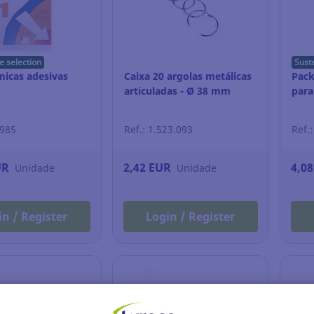
e selection
Sust
micas adesivas
Caixa 20 argolas metálicas
Pack
articuladas - Ø 38 mm
para
.985
Ref.: 1.523.093
Ref.
UR
2,42 EUR
4,0
Unidade
Unidade
in / Register
Login / Register