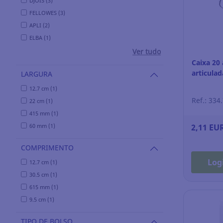
DJOIS (3)
FELLOWES (3)
APLI (2)
ELBA (1)
Ver tudo
Caixa 20 
articula
LARGURA
12.7 cm (1)
Ref.: 334
22 cm (1)
415 mm (1)
60 mm (1)
2,11 EU
COMPRIMENTO
Log
12.7 cm (1)
30.5 cm (1)
615 mm (1)
9.5 cm (1)
TIPO DE BOLSO