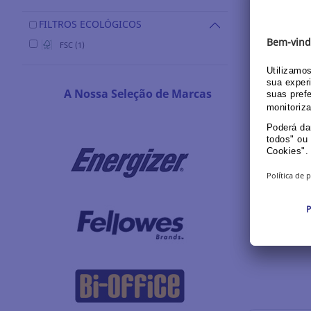
FILTROS ECOLÓGICOS
FSC (1)
Sustainabl
Pack 10 
para cart
A Nossa Seleção de Marcas
Ref.: 143
2,25 EU
Log