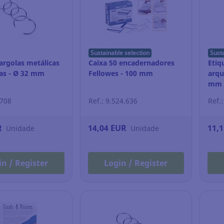
Sustainable selection
Sust
argolas metálicas
Caixa 50 encadernadores
Etiq
das - Ø 32 mm
Fellowes - 100 mm
arqu
mm -
.708
Ref.: 9.524.636
Ref.
R
14,04 EUR
11,
Unidade
Unidade
in / Register
Login / Register