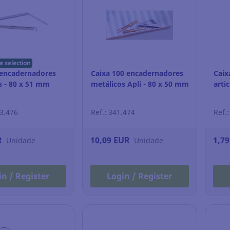
e selection
 encadernadores
Caixa 100 encadernadores
Caix
s - 80 x 51 mm
metálicos Apli - 80 x 50 mm
arti
73.476
Ref.: 341.474
Ref.
R
10,09 EUR
1,7
Unidade
Unidade
in / Register
Login / Register