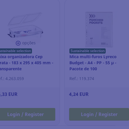
opções
ustainable selection
Sustainable selection
ixa organizadora Cep
Mica multi-furos Lyreco
rata - 183 x 295 x 405 mm -
Budget - A4 - PP - 55 µ -
ansparente
Pacote de 100
f.: 4.263.059
Ref.: 119.374
5,33 EUR
4,24 EUR
Login / Register
Login / Register