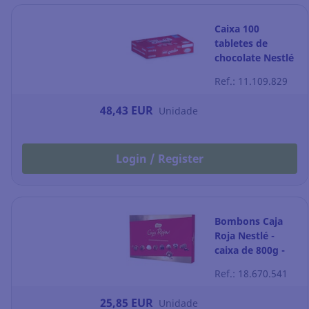
Caixa 100
tabletes de
chocolate Nestlé
Extrafino - 20 g
Ref.: 11.109.829
48,43 EUR
Unidade
Login / Register
Bombons Caja
Roja Nestlé -
caixa de 800g -
84 bombons
Ref.: 18.670.541
25,85 EUR
Unidade