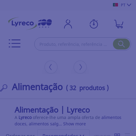
PT
Alimentação
( 32 produtos )
Alimentação | Lyreco
A
Lyreco
oferece-lhe uma ampla oferta de
alimentos
doces
,
alimentos salg…
Show more