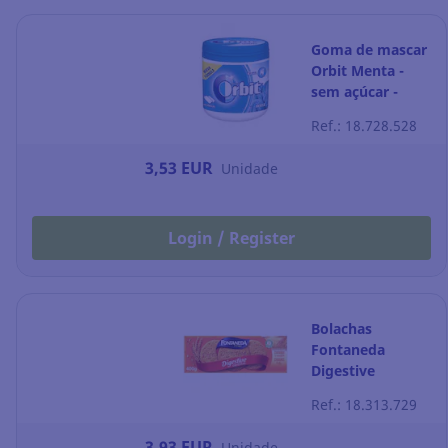
Goma de mascar
Orbit Menta -
sem açúcar -
pote com 46
Ref.: 18.728.528
gomas de
mascar
3,53 EUR
Unidade
Login / Register
Bolachas
Fontaneda
Digestive
Supermix - 400 g
Ref.: 18.313.729
3,93 EUR
Unidade