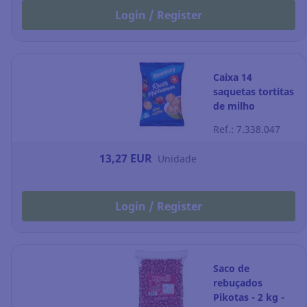
Login / Register
Caixa 14
saquetas tortitas
de milho
Bicentury -
Ref.: 7.338.047
receita
mediterrânea-25
13,27 EUR
Unidade
g
Login / Register
Saco de
rebuçados
Pikotas - 2 kg -