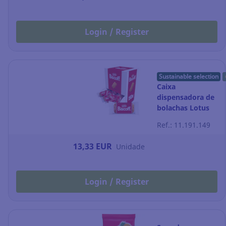
Login / Register
Sustainable selection
Caixa
dispensadora de
bolachas Lotus
caramelizadas -
Ref.: 11.191.149
150 bolachas
13,33 EUR
Unidade
Login / Register