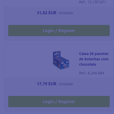
Ref.: 12.197.671
31,82 EUR
Unidade
Login / Register
Caixa 20 pacotes
de bolachas com
chocolate
Príncipe - 80 g
Ref.: 8.204.884
17,79 EUR
Unidade
Login / Register