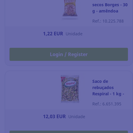
secos Borges - 30
g - amêndoa
salgada
Ref.: 10.225.788
1,22 EUR
Unidade
Login / Register
Saco de
rebuçados
Respiral - 1 kg -
limão mentolado
Ref.: 6.651.395
12,03 EUR
Unidade