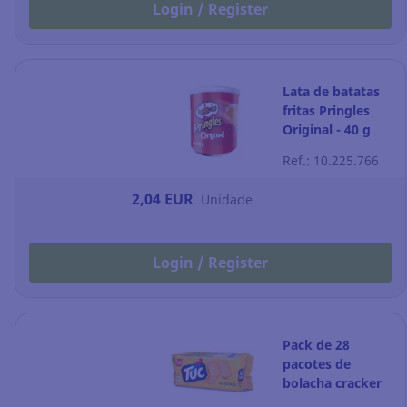
Login / Register
Lata de batatas
fritas Pringles
Original - 40 g
Ref.: 10.225.766
2,04 EUR
Unidade
Login / Register
Pack de 28
pacotes de
bolacha cracker
Tuc Original