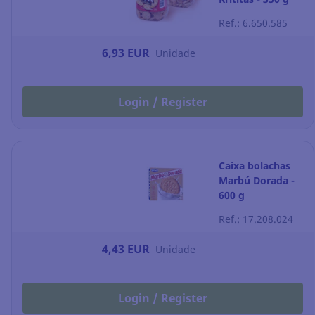
Ref.: 6.650.585
6,93 EUR
Unidade
Login / Register
Caixa bolachas
Marbú Dorada -
600 g
Ref.: 17.208.024
4,43 EUR
Unidade
Login / Register