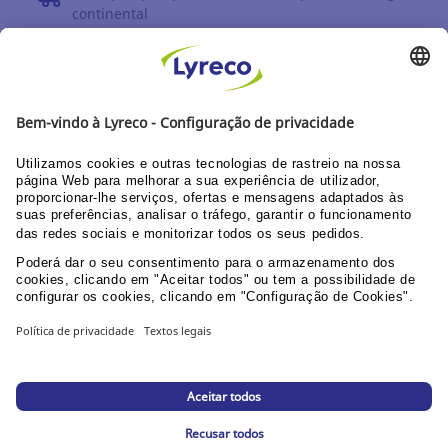
continental
DEVOLUÇÕES
Prazo até 30 dias
DESCUBRA OS NOSSOS CATÁLOGOS E GUIAS
Guia do utilizador Web
Documentação corporativa
PPU área clientes
© Lyreco 2026
Declaração de Acessibilidade
|
Declaração de
Acessibilidade
|
|
Política de Privacidade
|
Configurações de privacidade
|
Mapa da loja
online