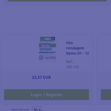
Fita
rotulagem
Dymo D1 - 12
opções
mm -
Ref.:
poliéster -
185.155
texto
preto/fundo
23,57 EUR
branco
Login / Register
MOSTRAR POR