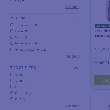
Ver tudo
MATERIAL
Termoplástico (7)
Sustainabl
Pack de 4
Silicone (5)
ABEK2Hg
Caucho (3)
Policarbonato (3)
Ref.: 7.4
Polímero elastomérico (3)
Ver tudo
90,85 E
TIPO DE FILTRO
P3 (5)
Log
P2 (3)
A1B1E1 (2)
A1B1E1K1 (2)
A1P2 (2)
Ver tudo