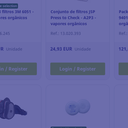
e selection
 filtros 3M 6051 -
Conjunto de filtros JSP
Pack
ores orgânicos
Press to Check - A2P3 -
9401
vapores orgânicos
orgâ
36.245
Ref.: 13.020.393
Ref.
UR
24,93 EUR
121
Unidade
Unidade
in / Register
Login / Register