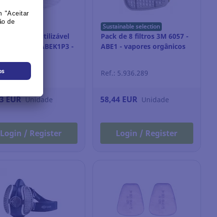
Sustainable selection
 máscara reutilizável
Pack de 8 filtros 3M 6057 -
lipse + filtro ABEK1P3 -
ABE1 - vapores orgânicos
anho M/L
: 11.287.642
Ref.: 5.936.289
63 EUR
58,44 EUR
Unidade
Unidade
Login / Register
Login / Register