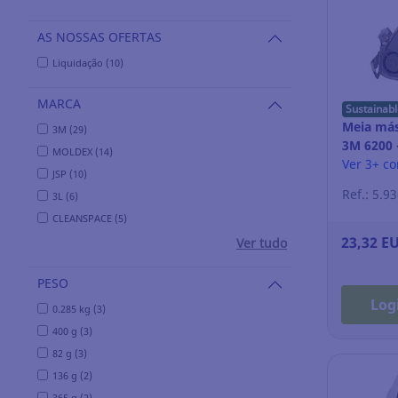
AS NOSSAS OFERTAS
Liquidação (10)
MARCA
Sustainabl
Meia másc
3M (29)
3M 6200
MOLDEX (14)
Ver 3+ c
JSP (10)
Ref.: 5.9
3L (6)
CLEANSPACE (5)
23,32 E
Ver tudo
PESO
Log
0.285 kg (3)
400 g (3)
82 g (3)
136 g (2)
365 g (2)