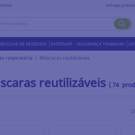
nental
Entrega gratuita
RECOLHA DE RESÍDUOS
INTERSAFE - SEGURANÇA TRABALHO
CA
o respiratória
Máscaras reutilizáveis
caras reutilizáveis
( 74 prod
O