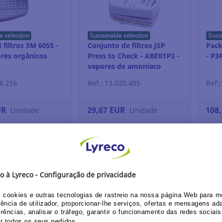
e selection
Sustainable selection
Sust
 filtros 3M 6055 -
Conjunto de filtros JSP
Pack
ores orgânicos
Press to Check - ABEK1P3 -
- P3
vapores de amoníaco
36.256
Ref.: 13.020.405
Ref.
UR
29,67 EUR
108
Unidade
Unidade
in / Register
Login / Register