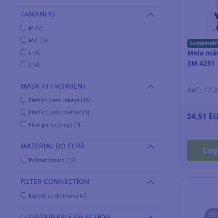
TAMANHO
M (6)
M/L (6)
Sustainabl
Meia másc
L (4)
3M 4251 +
S (4)
MASK ATTACHMENT
Ref.: 12.
Elástico para cabeça (15)
Elástico para orelhas (1)
24,51 E
Fitas para cabeça (1)
MATERIAL DO ECRÃ
Log
Policarbonato (12)
FILTER CONNECTION
Específico de marca (7)
SUSTAINABLE SELECTION