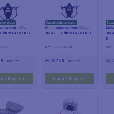
e selection
Sustainable selection
Sust
ara reutilizável
Meia máscara reutilizável
Meia
 filtros A1P2 R D
3M 4255 + filtros A2P3 R D
3M 4
D
228.417
Ref.: 12.228.428
Ref.
UR
29,65 EUR
32,
Unidade
Unidade
in / Register
Login / Register