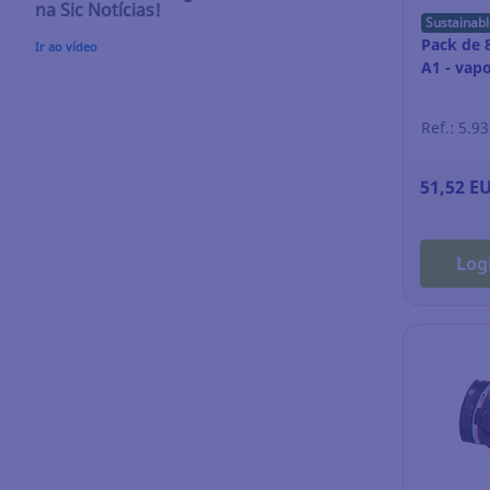
na Sic Notícias!
Sustainabl
Pack de 8
Ir ao vídeo
A1 - vap
Ref.: 5.9
51,52 E
Log