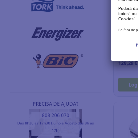
Sustainabl
Pack de 1
P3R
Ref.: 14.
129,28 
Log
PRECISA DE AJUDA?
808 206 070
Das 8h30 às 17h30 (Julho e Agosto das 8h às
17h)