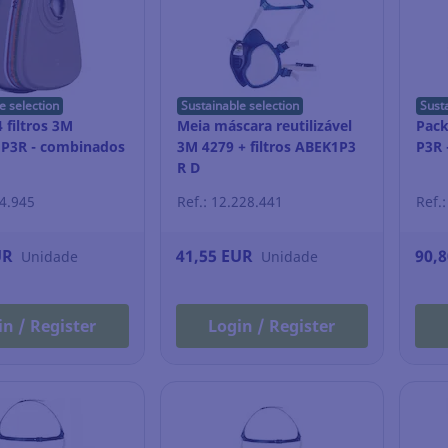
e selection
Sustainable selection
Sust
 filtros 3M
Meia máscara reutilizável
Pack
P3R - combinados
3M 4279 + filtros ABEK1P3
P3R 
R D
24.945
Ref.: 12.228.441
Ref.
UR
41,55 EUR
90,
Unidade
Unidade
in / Register
Login / Register