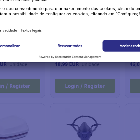
e selection
Sustainable selection
0 filtros 3M 2138
Meia máscara reutilizável
Meia
JSP FORCE 8 - tamanho M
3L E
tam
036.279
Ref.: 12.590.282
Ref.
EUR
18,99 EUR
46,
Unidade
Unidade
in / Register
Login / Register