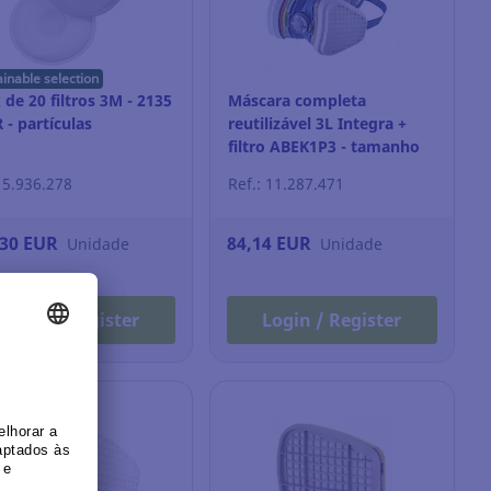
ainable selection
 de 20 filtros 3M - 2135
Máscara completa
R - partículas
reutilizável 3L Integra +
filtro ABEK1P3 - tamanho
M/L
: 5.936.278
Ref.: 11.287.471
,30 EUR
84,14 EUR
Unidade
Unidade
Login / Register
Login / Register