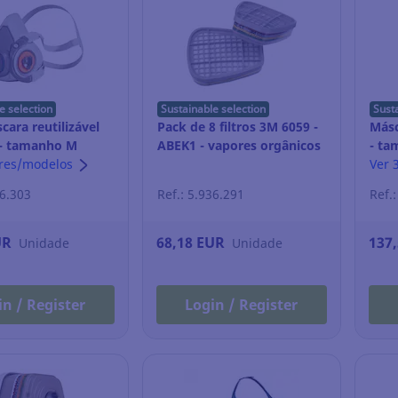
e selection
Sustainable selection
Sust
ara reutilizável
Pack de 8 filtros 3M 6059 -
Másc
 - tamanho M
ABEK1 - vapores orgânicos
- t
ores/modelos
Ver 
36.303
Ref.: 5.936.291
Ref.
UR
68,18 EUR
137
Unidade
Unidade
in / Register
Login / Register