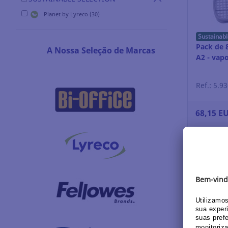
Planet by Lyreco (30)
Sustainabl
Pack de 8
A Nossa Seleção de Marcas
A2 - vap
Ref.: 5.9
68,15 E
Log