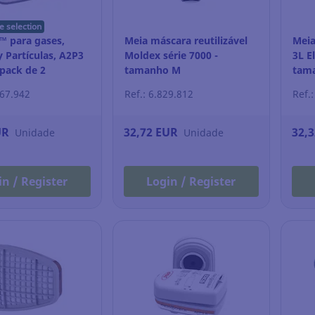
e selection
M™ para gases,
Meia máscara reutilizável
Meia
 Partículas, A2P3
Moldex série 7000 -
3L El
 pack de 2
tamanho M
tam
967.942
Ref.: 6.829.812
Ref.
UR
32,72 EUR
32,
Unidade
Unidade
in / Register
Login / Register