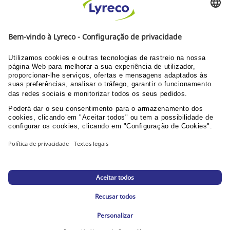
Prazo até 30 dias
DESCUBRA OS NOSSOS CATÁLOGOS E GUIAS
Guia do utilizador Web
Documentação corporativa
PPU área clientes
© Lyreco 2026
Declaração de Acessibilidade
|
Declaração de
Acessibilidade
|
|
Política de Privacidade
|
Configurações de privacidade
|
Mapa da loja
online