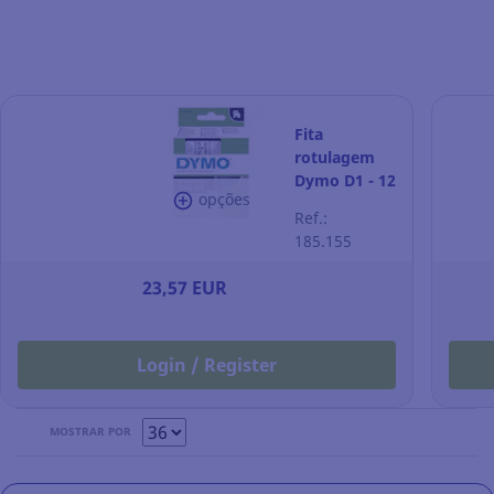
Fita
rotulagem
Dymo D1 - 12
opções
mm -
Ref.:
poliéster -
185.155
texto
preto/fundo
23,57 EUR
branco
Login / Register
MOSTRAR POR