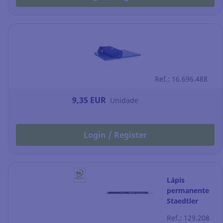
Ref.: 16.696.488
9,35 EUR
Unidade
Login / Register
Lápis
permanente
Staedtler
Glasochrom -
Ref.: 129.208
branco -