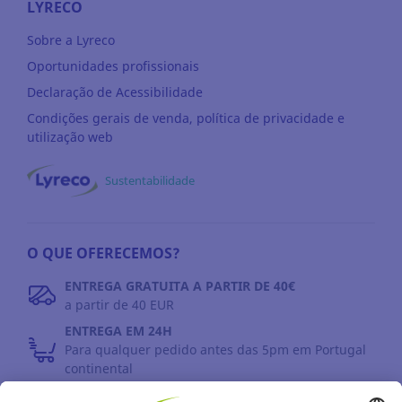
LYRECO
Sobre a Lyreco
Oportunidades profissionais
Declaração de Acessibilidade
Condições gerais de venda, política de privacidade e
utilização web
Sustentabilidade
O QUE OFERECEMOS?
ENTREGA GRATUITA A PARTIR DE 40€
a partir de 40 EUR
ENTREGA EM 24H
Para qualquer pedido antes das 5pm em Portugal
continental
DEVOLUÇÕES