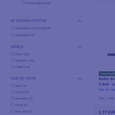
Ponta esférica (26)
-
AS NOSSAS OFERTAS
Qualidade a bom preço (4)
Liquidação (2)
MARCA
PILOT (22)
UNI-BALL (10)
LYRECO (4)
Sustainabl
COR DA TINTA
Roller de
V-Ball - a
Azul (12)
Ver 4+ c
Preto (12)
Ref.: 148
Vermelho (7)
Verde (2)
Azul claro (1)
2,17 EU