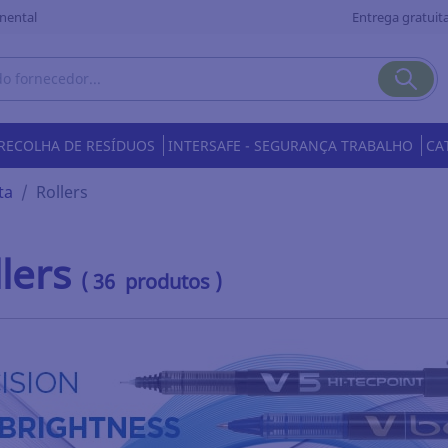
nental
Entrega gratuita
RECOLHA DE RESÍDUOS
INTERSAFE - SEGURANÇA TRABALHO
CA
ta
Rollers
lers
( 36 produtos )