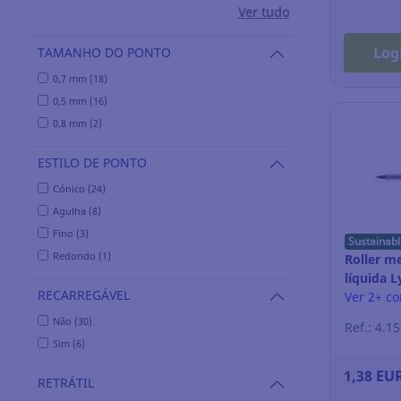
Ver tudo
Log
TAMANHO DO PONTO
0,7 mm (18)
0,5 mm (16)
0,8 mm (2)
ESTILO DE PONTO
Cónico (24)
Agulha (8)
Fino (3)
Sustainabl
Redondo (1)
Roller me
líquida L
RECARREGÁVEL
Ver 2+ c
Não (30)
Ref.: 4.1
Sim (6)
1,38 EU
RETRÁTIL