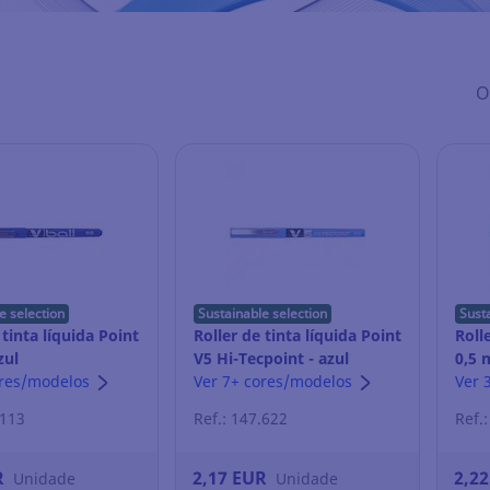
O
e selection
Sustainable selection
Sust
 tinta líquida Point
Roller de tinta líquida Point
Roll
zul
V5 Hi-Tecpoint - azul
0,5 
ores/modelos
Ver 7+ cores/modelos
Ver 
.113
Ref.: 147.622
Ref.
R
2,17 EUR
2,2
Unidade
Unidade