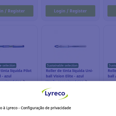
in / Register
Login / Register
e selection
Sustainable selection
Sust
 tinta líquida Pilot
Roller de tinta líquida Uni-
Roll
 - azul
ball Vision Elite - azul
ball 
ores/modelos
Ver 2+ cores/modelos
36.283
Ref.: 1.891.675
Ref.
R
2,86 EUR
2,6
Unidade
Unidade