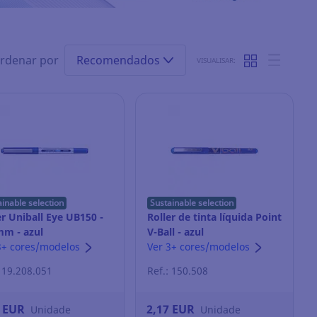
rdenar por
Recomendados
VISUALISAR:
ainable selection
Sustainable selection
er Uniball Eye UB150 -
Roller de tinta líquida Point
mm - azul
V-Ball - azul
3+ cores/modelos
Ver 3+ cores/modelos
: 19.208.051
Ref.: 150.508
2 EUR
2,17 EUR
Unidade
Unidade