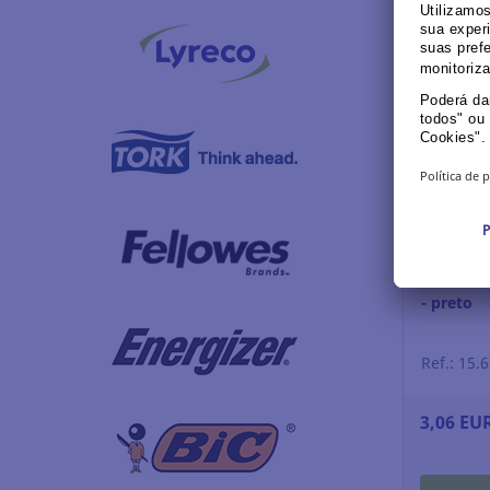
Log
Sustainabl
Roller Un
- preto
Ref.: 15.
3,06 EU