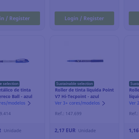
in / Register
Login / Register
e selection
Sustainable selection
Sust
tálico de tinta
Roller de tinta líquida Point
Roll
yreco Ball - azul
V7 Hi-Tecpoint - azul
líqu
ores/modelos
Ver 3+ cores/modelos
Ver 
59.414
Ref.: 147.699
Ref.
R
2,17 EUR
1,1
Unidade
Unidade