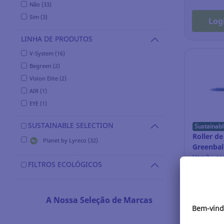
Não (33)
Sim (3)
Log
LINHA DE PRODUTOS
V-System (16)
Begreen (2)
Vision Elite (2)
AIR (1)
EYE (1)
SUSTAINABLE SELECTION
Sustainabl
Roller de
Planet by Lyreco (32)
Greenball
Ver 2+ c
FILTROS ECOLÓGICOS
Ref.: 3.3
A Nossa Seleção de Marcas
2,62 EU