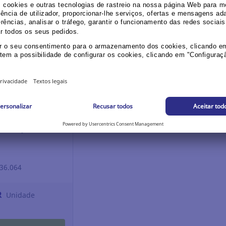
in / Register
Login / Register
e selection
iball Eye - 0,7 mm
636.064
R
Unidade