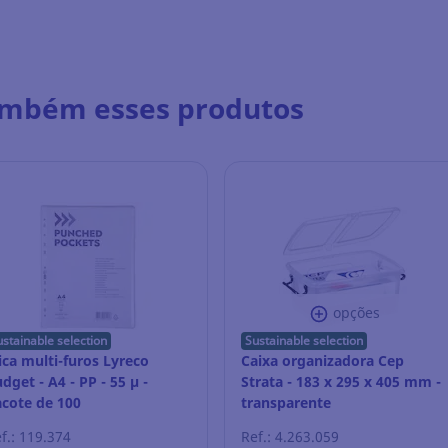
ambém esses produtos
opções
ustainable selection
Sustainable selection
ca multi-furos Lyreco
Caixa organizadora Cep
dget - A4 - PP - 55 µ -
Strata - 183 x 295 x 405 mm -
cote de 100
transparente
f.: 119.374
Ref.: 4.263.059