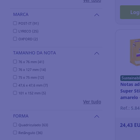
Ver tudo
Log
MARCA
POST-IT (91)
LYRECO (25)
OXFORD (2)
TAMANHO DA NOTA
76 x 76 mm (41)
76 x 127 mm (14)
75 x 75 mm (12)
Sustainabl
Notas ade
47,6 x 47,6 mm (7)
Super Sti
101 x 152 mm (5)
amarelo 
Ver tudo
Ref.: 5.8
FORMA
24,43 E
Quadriculado (63)
Retângulo (36)