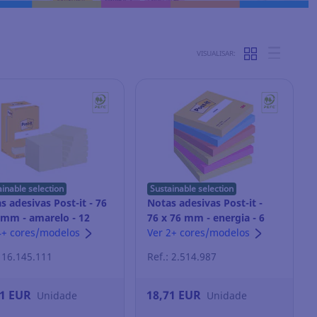
VISUALISAR:
ainable selection
Sustainable selection
s adesivas Post-it - 76
Notas adesivas Post-it -
 mm - amarelo - 12
76 x 76 mm - energia - 6
os
4+ cores/modelos
blocos
Ver 2+ cores/modelos
: 16.145.111
Ref.: 2.514.987
71 EUR
18,71 EUR
Unidade
Unidade