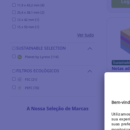
Log
11,9 x 43,2 mm (4)
25,4 x 38,1 mm (2)
12 x 42 mm (1)
15 x 50 mm (1)
Ver tudo
SUSTAINABLE SELECTION
Planet by Lyreco (114)
Sustainabl
Notas ade
FILTROS ECOLÓGICOS
51 x 51 m
FSC (21)
Minicubo
PEFC (76)
Ref.: 3.8
5,70 EU
A Nossa Seleção de Marcas
Log