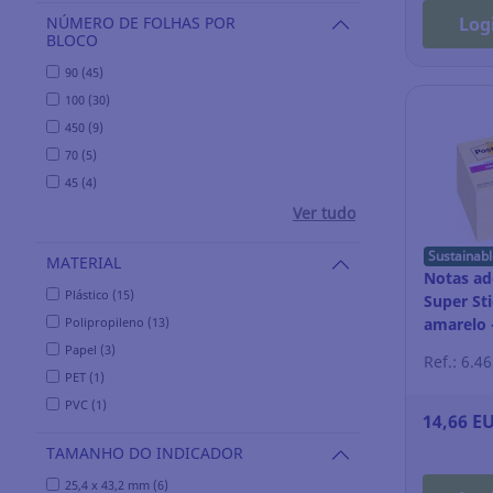
NÚMERO DE FOLHAS POR
Log
BLOCO
90 (45)
100 (30)
450 (9)
70 (5)
45 (4)
Ver tudo
Sustainabl
MATERIAL
Notas ade
Plástico (15)
Super Sti
Polipropileno (13)
amarelo 
Papel (3)
Ref.: 6.4
PET (1)
PVC (1)
14,66 E
TAMANHO DO INDICADOR
25,4 x 43,2 mm (6)