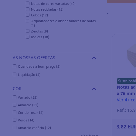
Notas de cores variadas (40)
Notas recicladas (15)
-
Cubos (12)
Organizadores e dispensadores de notas
(1)
Z-notas (9)
Indices (18)
AS NOSSAS OFERTAS
Qualidade a bom preço (5)
Liquidação (4)
Sustainabl
Notas ad
COR
x 76 mm 
Variado (55)
blocos
Ver 4+ c
Amarelo (31)
Ref.: 15.
Cor de rosa (14)
Verde (14)
3,82 EU
Amarelo canário (12)