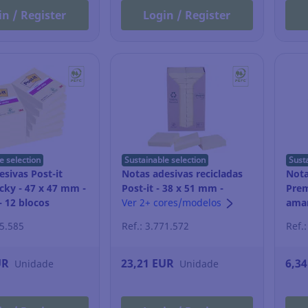
in / Register
Login / Register
e selection
Sustainable selection
Sust
sivas Post-it
Notas adesivas recicladas
Nota
cky - 47 x 47 mm -
Post-it - 38 x 51 mm -
Prem
- 12 blocos
amarelo - 24 blocos
Ver 2+ cores/modelos
amar
65.585
Ref.: 3.771.572
Ref.
UR
23,21 EUR
6,3
Unidade
Unidade