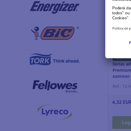
Sustainabl
Notas ad
Premium 
summer -
Ref.: 12.
4,32 EU
Log