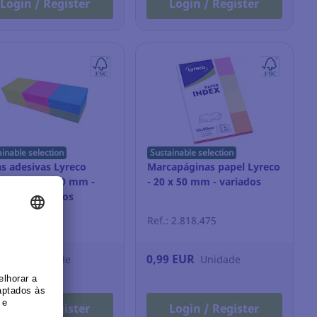
Login / Register
Login / Register
ainable selection
Sustainable selection
s adesivas Lyreco
Marcapáginas papel Lyreco
ium - 50 x 50 mm -
- 20 x 50 mm - variados
er - 12 blocos
: 12.953.264
Ref.: 2.818.475
3 EUR
0,99 EUR
Unidade
Unidade
Login / Register
Login / Register