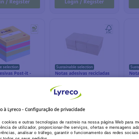
in / Register
Login / Register
e selection
Sustainable selection
Sust
sivas Post-it -
Notas adesivas recicladas
Nota
m - variados -
Lyreco - 38 x 51 mm -
Prem
 de 400
amarelo - 12 blocos
summ
16.965
Ref.: 15.536.968
Ref.
R
3,01 EUR
4,6
Unidade
Unidade
in / Register
Login / Register