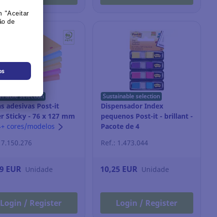
ainable selection
Sustainable selection
s adesivas Post-it
Dispensador Index
r Sticky - 76 x 127 mm
pequenos Post-it - brillant -
nival - 6 blocos
4+ cores/modelos
Pacote de 4
: 7.150.276
Ref.: 1.473.044
89 EUR
10,25 EUR
Unidade
Unidade
Login / Register
Login / Register