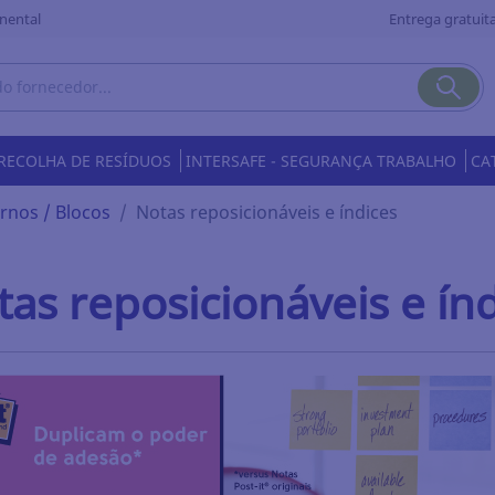
nental
Entrega gratuita
RECOLHA DE RESÍDUOS
INTERSAFE - SEGURANÇA TRABALHO
CA
rnos / Blocos
Notas reposicionáveis e índices
as reposicionáveis e ín