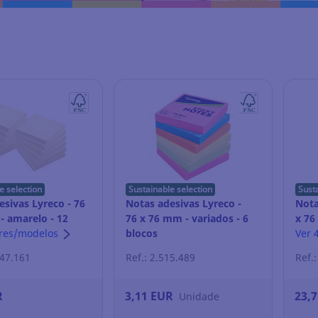
e selection
Sustainable selection
Sust
esivas Lyreco - 76
Notas adesivas Lyreco -
Nota
- amarelo - 12
76 x 76 mm - variados - 6
x 76
ores/modelos
blocos
bloc
Ver 
947.161
Ref.: 2.515.489
Ref.
R
3,11 EUR
23,
Unidade