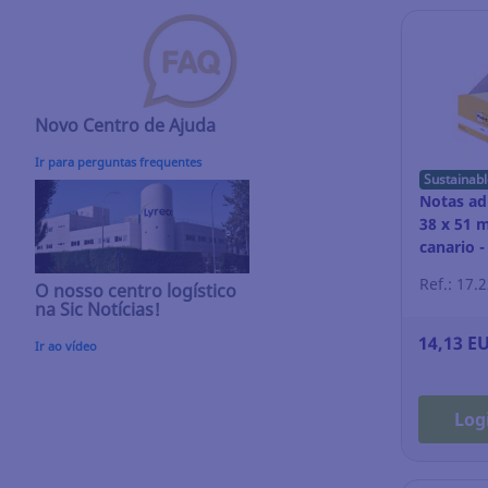
Novo Centro de Ajuda
Ir para perguntas frequentes
Sustainabl
Notas adh
38 x 51 
canario -
Ref.: 17.
O nosso centro logístico
na Sic Notícias!
14,13 E
Ir ao vídeo
Log