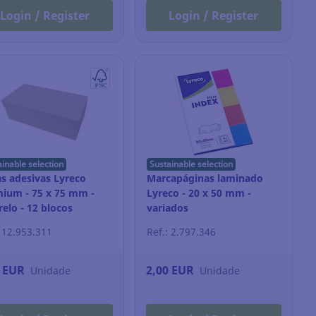
Login / Register
Login / Register
ainable selection
Sustainable selection
s adesivas Lyreco
Marcapáginas laminado
ium - 75 x 75 mm -
Lyreco - 20 x 50 mm -
elo - 12 blocos
variados
: 12.953.311
Ref.: 2.797.346
4 EUR
2,00 EUR
Unidade
Unidade