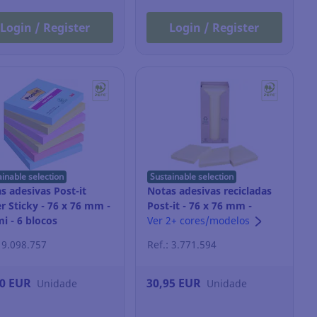
Login / Register
Login / Register
ainable selection
Sustainable selection
s adesivas Post-it
Notas adesivas recicladas
r Sticky - 76 x 76 mm -
Post-it - 76 x 76 mm -
i - 6 blocos
amarelo - 16 blocos
Ver 2+ cores/modelos
: 9.098.757
Ref.: 3.771.594
70 EUR
30,95 EUR
Unidade
Unidade