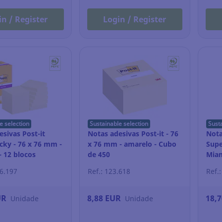
in / Register
Login / Register
e selection
Sustainable selection
Sust
sivas Post-it
Notas adesivas Post-it - 76
Nota
cky - 76 x 76 mm -
x 76 mm - amarelo - Cubo
Supe
- 12 blocos
de 450
Miam
46.197
Ref.: 123.618
Ref.
UR
8,88 EUR
18,
Unidade
Unidade