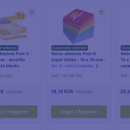
e selection
Sustainable selection
Sust
esivas Post-it -
Notas adesivas Post-it
Nota
mm - amarillo
Super Sticky - 76 x 76 mm -
76 x
 24 blocks
playful - 6 blocos
Ver 3+ cores/modelos
cana
229.425
Ref.: 14.138.795
Ref.
UR
18,70 EUR
29,
Unidade
Unidade
in / Register
Login / Register