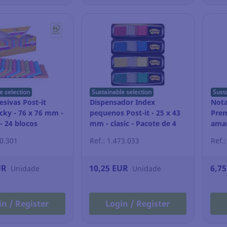
e selection
Sustainable selection
Sust
sivas Post-it
Dispensador Index
Nota
cky - 76 x 76 mm -
pequenos Post-it - 25 x 43
Prem
- 24 blocos
mm - clasic - Pacote de 4
amar
50.301
Ref.: 1.473.033
Ref.
UR
10,25 EUR
6,7
Unidade
Unidade
in / Register
Login / Register