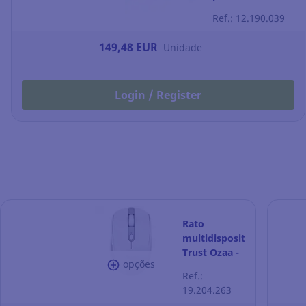
documentos A4
Ref.: 12.190.039
e A3 - preto
149,48 EUR
Unidade
Login / Register
Rato
multidispositivo
Trust Ozaa -
opções
compacto -
Ref.:
sem fios -
19.204.263
branco