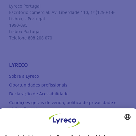
Lyreco Portugal
Escritório comercial: Av. Liberdade 110, 1º (1250-146
Lisboa) - Portugal
1990-095
Lisboa
Portugal
Telefone 808 206 070
LYRECO
Sobre a Lyreco
Oportunidades profissionais
Declaração de Acessibilidade
Condições gerais de venda, política de privacidade e
utilização web
Sustentabilidade