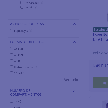
De parede (17)
De pé (13)
AS NOSSAS OFERTAS
Sustainabl
Liquidação (7)
Exposito
L - A4 - 
FORMATO DA FOLHA
A4 (34)
Ref.: 2.5
A5 (12)
A3 (8)
6,45 EU
Outro formato (6)
1/3 A4 (3)
Ver tudo
Log
NÚMERO DE
COMPARTIMENTOS
1 (37)
5 (6)