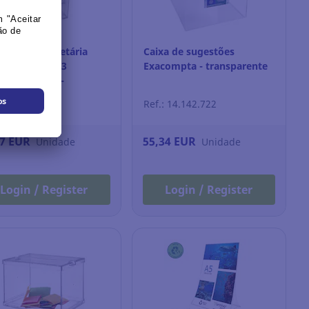
sitor de secretária
Caixa de sugestões
ompta - A5 - 3
Exacompta - transparente
artimentos -
sparente
: 9.129.425
Ref.: 14.142.722
57 EUR
55,34 EUR
Unidade
Unidade
Login / Register
Login / Register