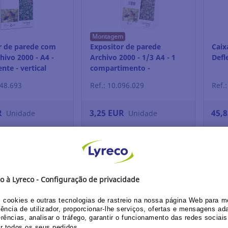
Montagem
r de parede com
Expositor de parede
Caix
hivo 2000 - A4 -
Archivo 2000 - 1/3 A4 - 1
Defl
nte - vertical
compartimento -
transparente
248.693
Ref.: 10.096.029
Ref.
R
3,25 EUR
45,
Unidade
Unidade
in / Register
Login / Register