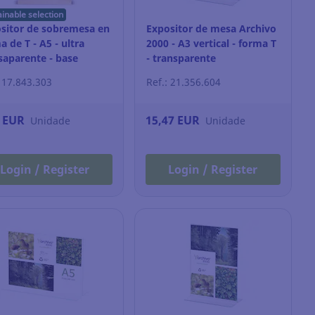
ainable selection
sitor de sobremesa en
Expositor de mesa Archivo
a de T - A5 - ultra
2000 - A3 vertical - forma T
saparente - base
- transparente
era
: 17.843.303
Ref.: 21.356.604
5 EUR
15,47 EUR
Unidade
Unidade
Login / Register
Login / Register