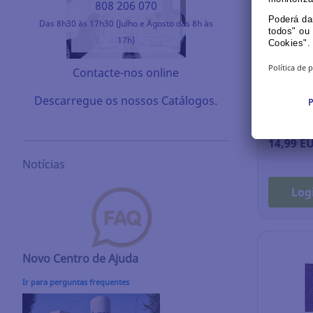
808 206 070
Das 8h30 às 17h30 (Julho e Agosto das 8h às
17h)
Exposito
Archivo 2
Contacte-nos online
transpare
Descarregue os nossos Catálogos.
Ref.: 14.
14,99 E
Notícias
Log
Novo Centro de Ajuda
Ir para perguntas frequentes