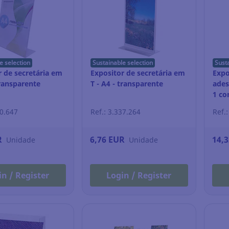
e selection
Sustainable selection
Sust
r de secretária em
Expositor de secretária em
Expo
transparente
T - A4 - transparente
ades
1 co
tran
20.647
Ref.: 3.337.264
Ref.
R
6,76 EUR
14,
Unidade
Unidade
in / Register
Login / Register