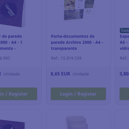
Sust
r de parede
Porta-documentos de
Expo
000 - A4 - 1
parede Archivo 2000 - A4 -
A5 -
mento -
transparente
vidr
ente
06.993
Ref.: 15.919.539
Ref.
R
8,65 EUR
3,8
Unidade
Unidade
in / Register
Login / Register