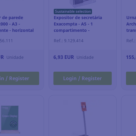
Sustainable selection
r de parede
Expositor de secretária
Urna
000 - A3 -
Exacompta - A5 - 1
Arch
nte - horizontal
compartimento -
tran
transparente
256.111
Ref.: 9.129.414
Ref.
UR
6,93 EUR
155
Unidade
Unidade
in / Register
Login / Register