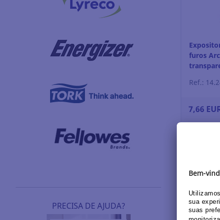
Exposito
furos Arc
transpare
Ref.: 14.
7,66 EU
Log
PRECISA DE AJUDA?