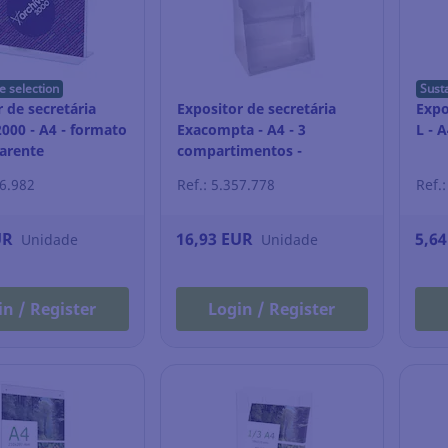
e selection
Sust
 de secretária
Expositor de secretária
Expo
2000 - A4 - formato
Exacompta - A4 - 3
L - 
parente
compartimentos -
transparente
06.982
Ref.: 5.357.778
Ref.
UR
16,93 EUR
5,6
Unidade
Unidade
in / Register
Login / Register