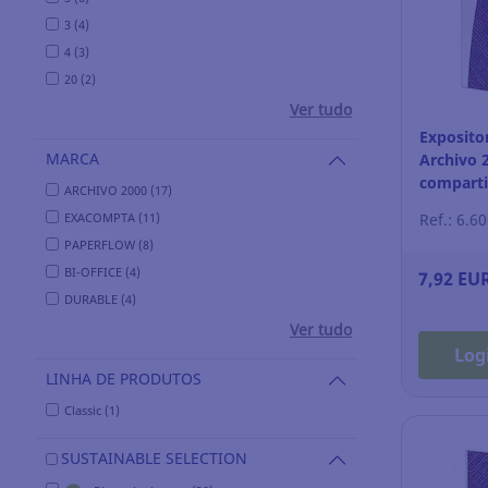
3 (4)
4 (3)
20 (2)
Ver tudo
Exposito
MARCA
Archivo 2
comparti
ARCHIVO 2000 (17)
transpar
EXACOMPTA (11)
Ref.: 6.6
PAPERFLOW (8)
BI-OFFICE (4)
7,92 EU
DURABLE (4)
Ver tudo
Log
LINHA DE PRODUTOS
Classic (1)
SUSTAINABLE SELECTION