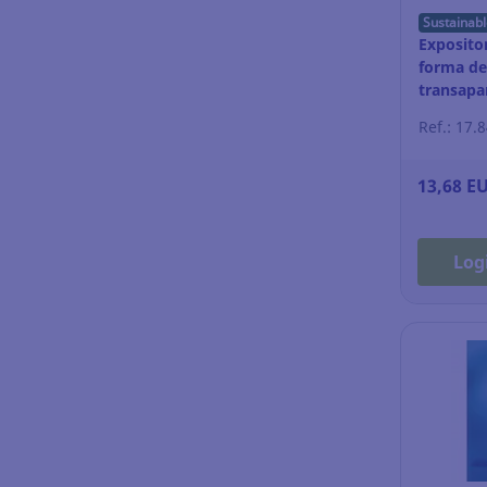
Sustainabl
Exposito
forma de 
transapa
madera
Ref.: 17.
13,68 E
Log