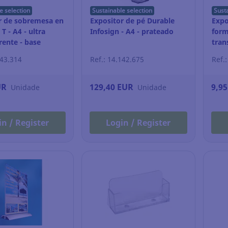
e selection
Sustainable selection
Sust
r de sobremesa en
Expositor de pé Durable
Expo
T - A4 - ultra
Infosign - A4 - prateado
form
rente - base
tran
mad
843.314
Ref.: 14.142.675
Ref.
UR
129,40 EUR
9,9
Unidade
Unidade
in / Register
Login / Register