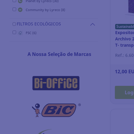
Planet by Lyreco (30)
Community by Lyreco (8)
FILTROS ECOLÓGICOS
Sustainabl
Expositor
FSC (6)
Archivo 
T- trans
A Nossa Seleção de Marcas
Ref.: 6.6
12,00 E
Log