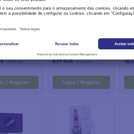
r de parede
Expositor de secretária
Expo
000 - A4 -
Exacompta - A4 - 1
Exac
nte - horizontal
compartimento -
comp
transparente
tran
256.086
Ref.: 4.980.321
Ref.
UR
8,07 EUR
16,
Unidade
Unidade
in / Register
Login / Register