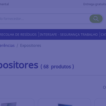
nental
Entrega gratuita
RECOLHA DE RESÍDUOS
INTERSAFE - SEGURANÇA TRABALHO
CA
erências
Expositores
positores
( 68 produtos )
O