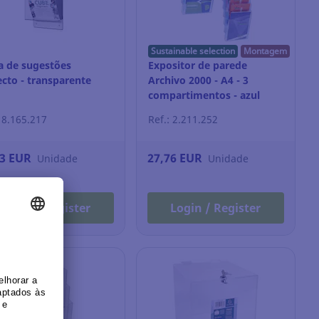
Sustainable selection
Montagem
a de sugestões
Expositor de parede
ecto - transparente
Archivo 2000 - A4 - 3
compartimentos - azul
transparente
: 8.165.217
Ref.: 2.211.252
83 EUR
27,76 EUR
Unidade
Unidade
Login / Register
Login / Register