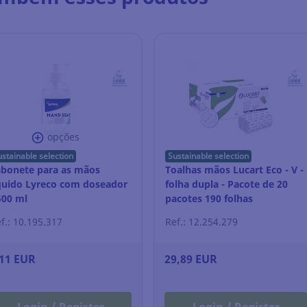
opções
ustainable selection
Sustainable selection
abonete para as mãos
Toalhas mãos Lucart Eco - V -
quido Lyreco com doseador
folha dupla - Pacote de 20
500 ml
pacotes 190 folhas
f.: 10.195.317
Ref.: 12.254.279
,11 EUR
29,89 EUR