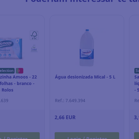
election
S
ozinha Amoos - 22
Água desionizada Mical - 5 L
S
folhas - branco -
lí
 Rolos
- 
8.639
Ref.: 7.649.394
Re
2,66 EUR
3