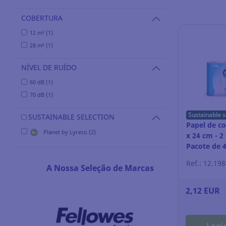
COBERTURA
12 m² (1)
28 m² (1)
NÍVEL DE RUÍDO
60 dB (1)
70 dB (1)
Sustainable s
SUSTAINABLE SELECTION
Papel de c
Planet by Lyreco (2)
x 24 cm - 2 
Pacote de 4
Ref.: 12.19
A Nossa Seleção de Marcas
2,12 EUR