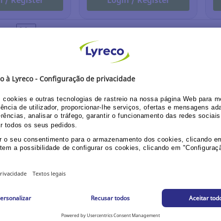
n / Register
Login / Register
 POR
PRECISA DE AJUDA?
Pode aceder ao nosso Centro de Ajuda para resolver as suas 
Para um atendimento imediato:
entre em contacto connosco 
206 070
(de 2ªf a 6ªf das 08h30 às 17h30, julho e agosto de 0