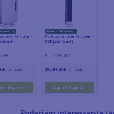
e selection
Sustainable selection
or de ar Fellowes -
Purificador de ar Fellowes -
é 28 m2)
DX5 (até 12 m2)
54.098
Ref.: 6.654.087
EUR
296,94 EUR
Unidade
Unidade
in / Register
Login / Register
Poderiam interessar-te t