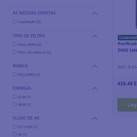
AS NOSSAS OFERTAS
Liquidação (2)
TIPO DE FILTRO
Sustainabl
Purificad
Filtro HEPA (2)
DX55 (at
Filtro de carbono (2)
MARCA
Ref.: 6.6
FELLOWES (2)
428,48 
ENERGIA
62 W (1)
Log
68 W (1)
FLUXO DE AR
211 m³/h (1)
93 (1)