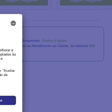
Login / Register
Login / Register
questões mais frequentes.
Centre d’ajuda
através do Chat do Atendimento ao Cliente, do telefone
808
8:00 a 17:00).