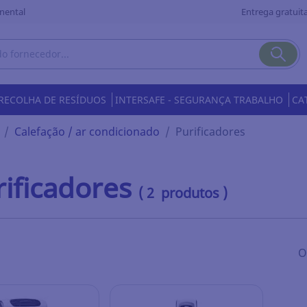
nental
Entrega gratuita
RECOLHA DE RESÍDUOS
INTERSAFE - SEGURANÇA TRABALHO
CA
Calefação / ar condicionado
Purificadores
rificadores
( 2 produtos )
O