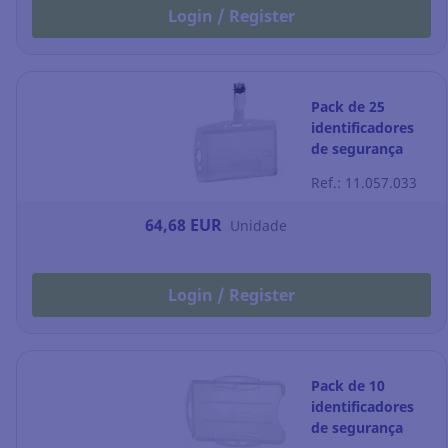
Login / Register
Pack de 25
identificadores
de segurança
com mola
Ref.: 11.057.033
Durable - 90 x 54
mm
64,68 EUR
Unidade
Login / Register
Pack de 10
identificadores
de segurança