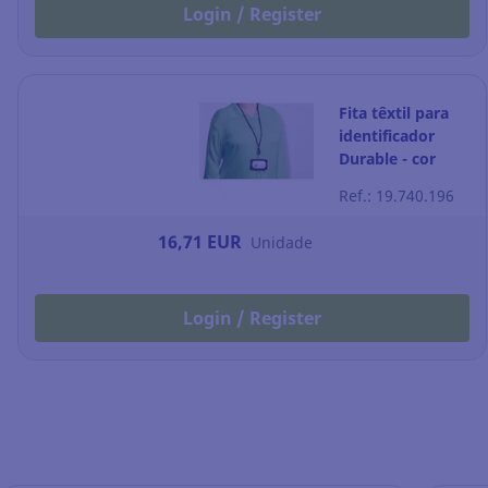
Login / Register
Fita têxtil para
identificador
Durable - cor
preta -
Ref.: 19.740.196
Embalagem de
10
16,71 EUR
Unidade
Login / Register