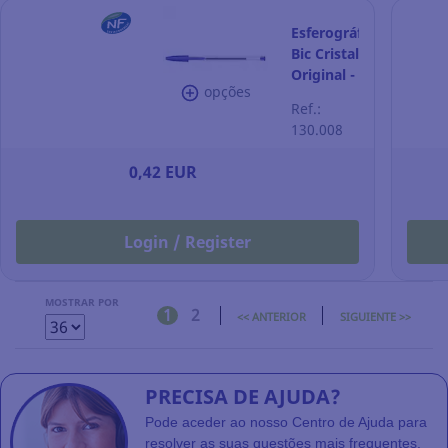
Esferográfica
Bic Cristal
Original -
opções
azul
Ref.:
130.008
0,42 EUR
Login / Register
MOSTRAR POR
1
2
<< ANTERIOR
SIGUIENTE >>
PRECISA DE AJUDA?
Pode aceder ao nosso Centro de Ajuda para
resolver as suas questões mais frequentes.