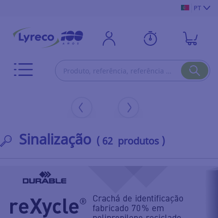
PT
Sinalização
( 62 produtos )