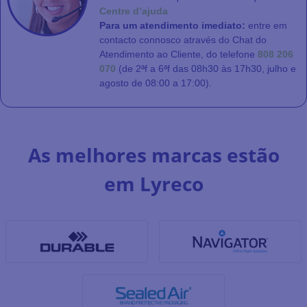
Centre d’ajuda
Para um atendimento imediato:
entre em
contacto connosco através do Chat do
Atendimento ao Cliente, do telefone
808 206
070
(de 2ªf a 6ªf das 08h30 às 17h30, julho e
agosto de 08:00 a 17:00).
As melhores marcas estão
em Lyreco