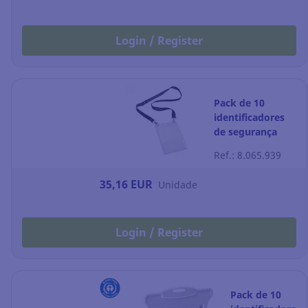
Login / Register
Pack de 10
identificadores
de segurança
Durable -
Ref.: 8.065.939
transparente
35,16 EUR
Unidade
Login / Register
Pack de 10