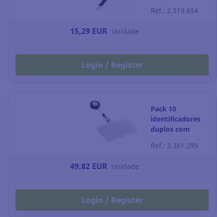
Durable - 44 cm -
Ref.: 2.519.654
preto
15,29 EUR
Unidade
Login / Register
Pack 10
identificadores
duplos com
cordão
Ref.: 3.381.299
extensível
Durable - 54 x 90
49,82 EUR
Unidade
mm
Login / Register