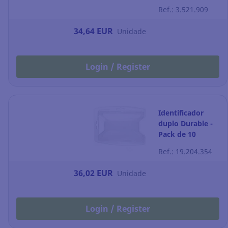
- 5,4 x 9 cm
Ref.: 3.521.909
34,64 EUR
Unidade
Login / Register
Identificador
duplo Durable -
Pack de 10
Ref.: 19.204.354
36,02 EUR
Unidade
Login / Register