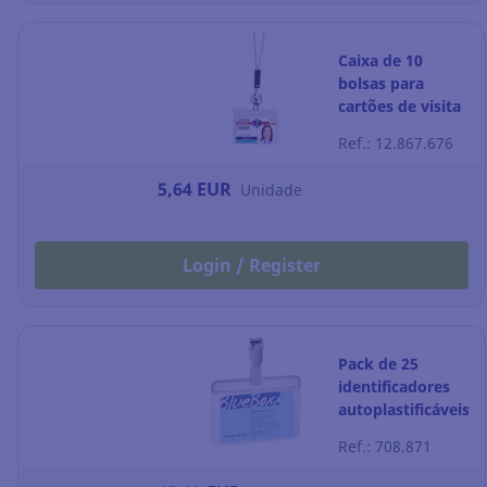
Caixa de 10
bolsas para
cartões de visita
antimicrobianas
Ref.: 12.867.676
Tarifold
5,64 EUR
Unidade
Login / Register
Pack de 25
identificadores
autoplastificáveis
Durable - 9 x 5,4
Ref.: 708.871
cm