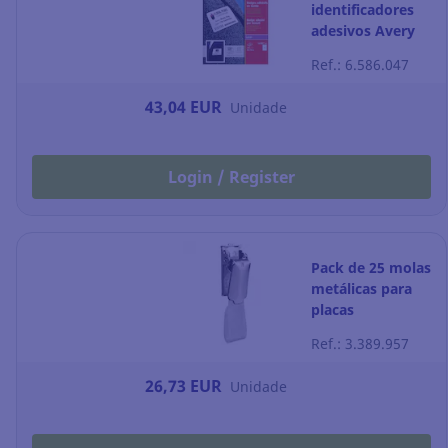
identificadores
adesivos Avery
L4785-20 - 8 x 5
Ref.: 6.586.047
cm - branco
43,04 EUR
Unidade
Login / Register
Pack de 25 molas
metálicas para
placas
identificativas
Ref.: 3.389.957
Durable
26,73 EUR
Unidade