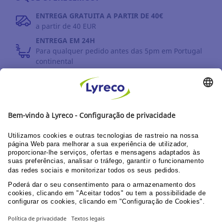
ENTREGA GRATUITA A PARTIR DE 40€
a partir de 40 EUR
ENTREGA EM 24H
Para qualquer pedido antes das 5pm em Portugal
continental
DEVOLUÇÕES
Prazo até 30 dias
DESCUBRA OS NOSSOS CATÁLOGOS E GUIAS
Guia do utilizador Web
Documentação corporativa
PPU área clientes
© Lyreco 2026