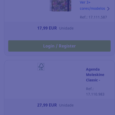
Amazonas - dia
Ver 3+
por página - 170
cores/modelos
x 210 mm
Ref.: 17.111.587
17,99 EUR
Unidade
Login / Register
Agenda
Moleskine
Classic -
semana à
Ref.:
vista - 130 x
17.110.983
210 mm -
azul-safira
27,99 EUR
Unidade