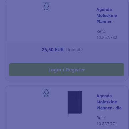
Agenda
Moleskine
Planner -
semana à
Ref.:
vista - 130 x
10.857.782
210 mm -
preto
25,50 EUR
Unidade
Login / Register
Agenda
Moleskine
Planner - dia
por página -
Ref.:
130 x 210 mm
10.857.771
- preto