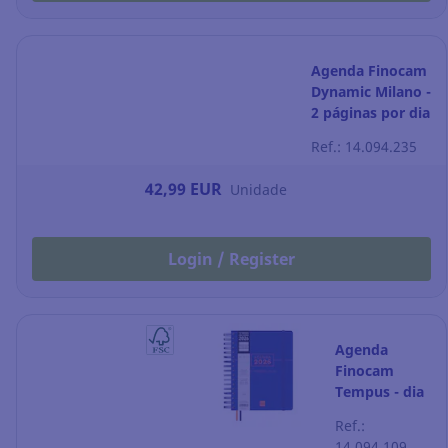
Agenda Finocam
Dynamic Milano -
2 páginas por dia
- 210 x 270 mm -
Ref.: 14.094.235
preto
42,99 EUR
Unidade
Login / Register
Agenda
Finocam
Tempus - dia
por página -
Ref.:
155 x 217 mm
14.094.109