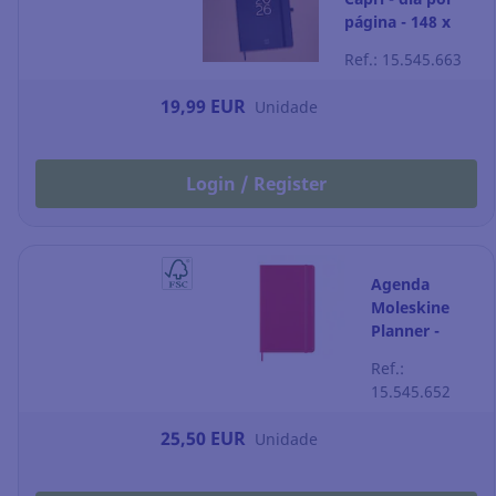
página - 148 x
210 mm - preto
Ref.: 15.545.663
19,99 EUR
Unidade
Login / Register
Agenda
Moleskine
Planner -
semana à
Ref.:
vista - 130 x
15.545.652
210 mm -
vermelho
25,50 EUR
Unidade