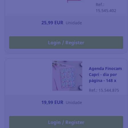
por página -
Ref.:
130 x 210 mm
15.545.402
- vermelho
25,99 EUR
Unidade
Login / Register
Agenda Finocam
Capri - dia por
página - 148 x
210 mm - happy
Ref.: 15.544.875
19,99 EUR
Unidade
Login / Register