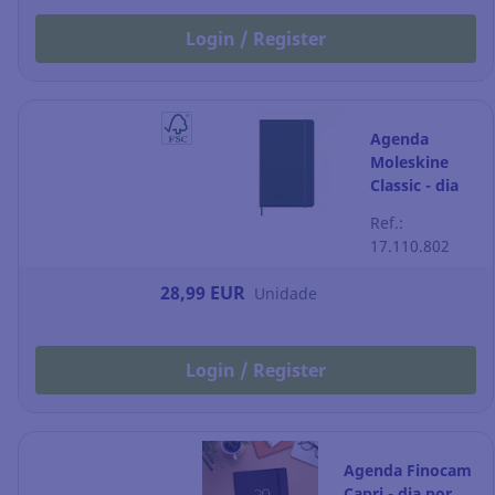
Login / Register
Agenda
Moleskine
Classic - dia
por página -
Ref.:
130 x 210 mm
17.110.802
- verde-mirto
28,99 EUR
Unidade
Login / Register
Agenda Finocam
Capri - dia por