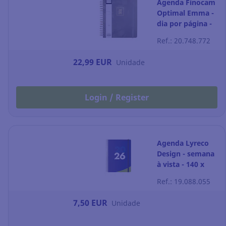
Agenda Finocam
Optimal Emma -
dia por página -
176 x 250 mm
Ref.: 20.748.772
22,99 EUR
Unidade
Login / Register
Agenda Lyreco
Design - semana
à vista - 140 x
200 mm
Ref.: 19.088.055
7,50 EUR
Unidade