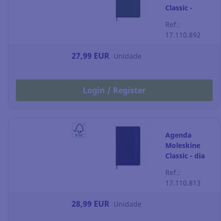
Classic -
semana à
Ref.:
vista - 130 x
17.110.892
210 mm -
verde-mirto
27,99 EUR
Unidade
Login / Register
Agenda
Moleskine
Classic - dia
por página -
Ref.:
130 x 210 mm
17.110.813
- azul-safira
28,99 EUR
Unidade