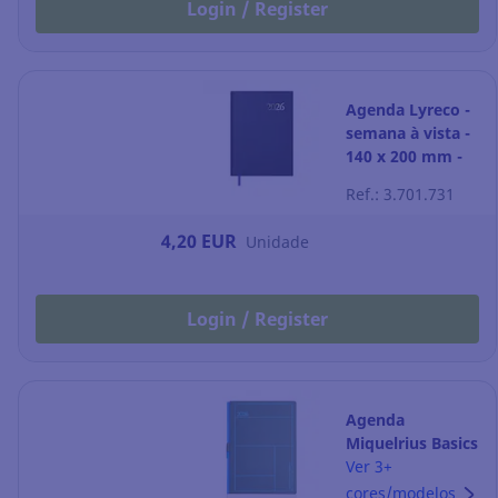
Login / Register
Agenda Lyreco -
semana à vista -
140 x 200 mm -
preto
Ref.: 3.701.731
4,20 EUR
Unidade
Login / Register
Agenda
Miquelrius Basics
- dia por página -
Ver 3+
155 x 213 mm -
cores/modelos