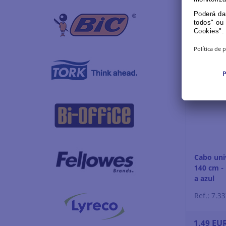
5,03 EU
Log
Cabo univ
140 cm -
a azul
Ref.: 7.3
1,49 EU