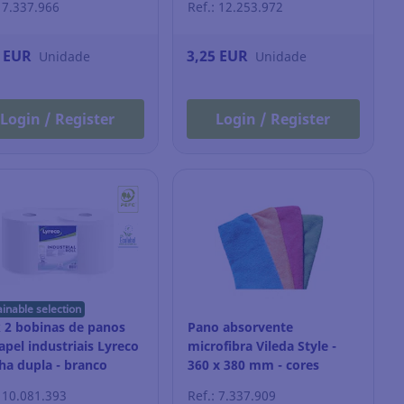
: 7.337.966
Ref.: 12.253.972
7 EUR
3,25 EUR
Unidade
Unidade
Login / Register
Login / Register
ainable selection
 2 bobinas de panos
Pano absorvente
apel industriais Lyreco
microfibra Vileda Style -
lha dupla - branco
360 x 380 mm - cores
sortidas - Pack 4
: 10.081.393
Ref.: 7.337.909