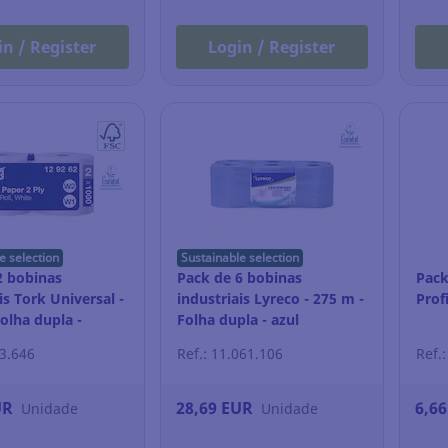
in / Register
Login / Register
e selection
Sustainable selection
2 bobinas
Pack de 6 bobinas
Pack
is Tork Universal -
industriais Lyreco - 275 m -
Prof
olha dupla -
Folha dupla - azul
93.646
Ref.: 11.061.106
Ref.
UR
28,69 EUR
6,6
Unidade
Unidade