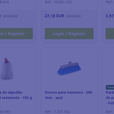
38.014
Ref.: 10.081.325
Ref.
R
27,18 EUR
3,9
Unidade
Unidade
in / Register
Login / Register
Sust
a de algodão
Escova para vassoura - 290
Pack
l resistente - 195 g
mm - azul
de p
- Fo
253.961
Ref.: 7.337.762
Ref.