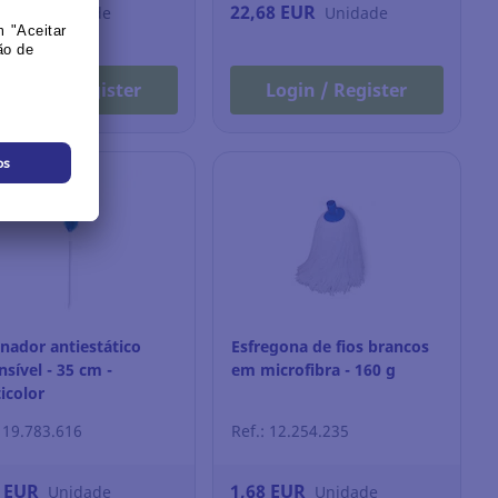
3 EUR
22,68 EUR
Unidade
Unidade
Login / Register
Login / Register
nador antiestático
Esfregona de fios brancos
nsível - 35 cm -
em microfibra - 160 g
icolor
: 19.783.616
Ref.: 12.254.235
7 EUR
1,68 EUR
Unidade
Unidade