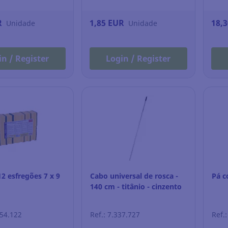
R
1,85 EUR
18,
Unidade
Unidade
in / Register
Login / Register
2 esfregões 7 x 9
Cabo universal de rosca -
Pá c
140 cm - titânio - cinzento
254.122
Ref.: 7.337.727
Ref.