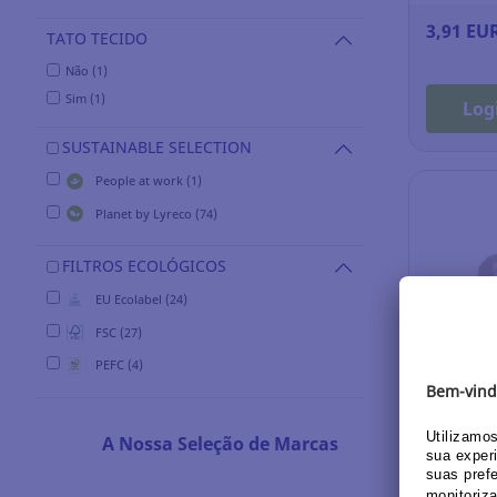
3,91 EU
TATO TECIDO
Não (1)
Sim (1)
Log
SUSTAINABLE SELECTION
People at work (1)
Planet by Lyreco (74)
FILTROS ECOLÓGICOS
EU Ecolabel (24)
FSC (27)
Recarga 
PEFC (4)
- 45 cm
A Nossa Seleção de Marcas
Ref.: 11.