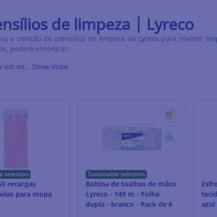
nsílios de limpeza | Lyreco
ra a seleção de utensílios de limpeza da
Lyreco
para manter limp
os, poderá encontrar:
s em mi…
Show more
e selection
Sustainable selection
50 recargas
Bobina de toalhas de mãos
Esfr
adas para mopa
Lyreco - 149 m - Folha
teci
dupla - branco - Pack de 6
azul