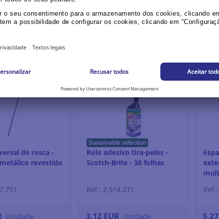
R
5,02 EUR
1,2
Unidade
Unidade
in / Register
Login / Register
Sustainable selection
ersal de rosca -
Rolo adesivo tira-pelos -
Espa
 metálico revestido
Scotch-Brite - 30 folhas
exte
mult
37.751
Ref.: 2.514.271
Ref.
R
3,12 EUR
5,2
Unidade
Unidade