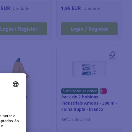
1 EUR
1,95 EUR
Unidade
Unidade
Login / Register
Login / Register
Sustainable selection
egona de tiras
Pack de 2 bobinas
elas - 30 cm
industriais Amoos - 300 m -
Folha dupla - branco
: 12.254.053
Ref.: 8.387.783