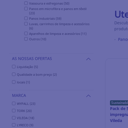
Vassoura e esfregonas (50)
Panos em microfibra e panos em têxtil
Ute
(23)
Panos industriais (59)
Descub
Luvas, carrinhos de limpeza e acessórios
(6)
produt
Aparelhos de limpeza e acessórios (11)
-
Pano
Outros (10)
AS NOSSAS OFERTAS
Liquidação (5)
Qualidade a bom preço (2)
locais (1)
MARCA
Sustainabl
WYPALL (23)
Pack de 
TORK (20)
impregn
VILEDA (18)
Vileda
LYRECO (9)