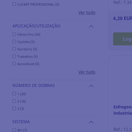
Ref.: 7.3
LUCART PROFESSIONAL (6)
Ver tudo
4,20 EU
APLICAÇÃO/UTILIZAÇÃO
Vários fins (33)
Log
Cozinha (5)
Escritório (5)
Trabalhos (5)
Automóvel (3)
Ver tudo
NÚMERO DE DOBRAS
1 (20)
2 (18)
Esfregon
3 (3)
industria
SISTEMA
Ref.: 12.
W1 (7)