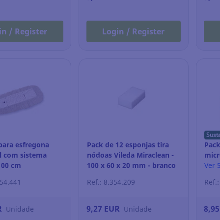
in / Register
Login / Register
Sust
para esfregona
Pack de 12 esponjas tira
Pack
al com sistema
nódoas Vileda Miraclean -
micr
 100 cm
100 x 60 x 20 mm - branco
40 c
Ver 
254.441
Ref.: 8.354.209
Ref.
R
9,27 EUR
8,9
Unidade
Unidade