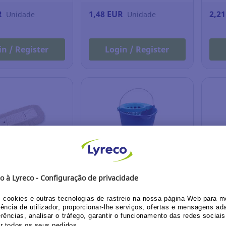
R
1,48 EUR
2,2
Unidade
Unidade
in / Register
Login / Register
de mopa industrial
Balde de plástico com asa e
Esfr
espremedor - 12 L - azul
amar
243.149
Ref.: 7.337.773
Ref.