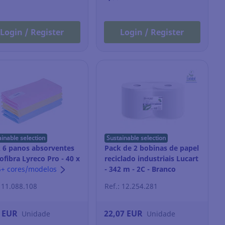
Login / Register
Login / Register
ainable selection
Sustainable selection
 6 panos absorventes
Pack de 2 bobinas de papel
ofibra Lyreco Pro - 40 x
reciclado industriais Lucart
m - cores sortidas
5+ cores/modelos
- 342 m - 2C - Branco
: 11.088.108
Ref.: 12.254.281
5 EUR
22,07 EUR
Unidade
Unidade