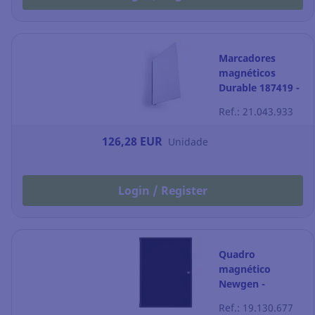
Marcadores
magnéticos
Durable 187419 -
A4 - Embalagem
Ref.: 21.043.933
de 10
126,28 EUR
Unidade
Login / Register
Quadro
magnético
Newgen -
moldura - 6 x a4
Ref.: 19.130.677
- preto