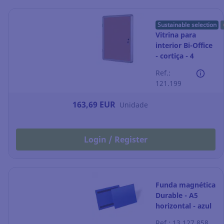
Sustainable selection
Vitrina para
interior Bi-Office
- cortiça - 4
folhas A4
Ref.:
121.199
163,69 EUR
Unidade
Login / Register
Funda magnética
Durable - A5
horizontal - azul
oscuro - pack de
Ref.: 13.127.858