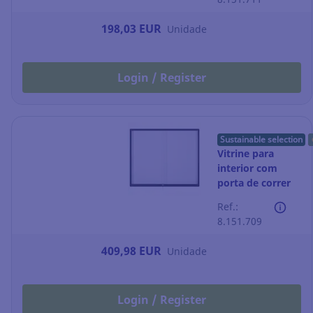
folhas A4
198,03 EUR
Unidade
Login / Register
Sustainable selection
Vitrine para
interior com
porta de correr
Bi-Office -
Ref.:
magnética - 15
8.151.709
folhas A4
409,98 EUR
Unidade
Login / Register