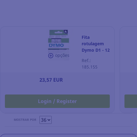
Fita
rotulagem
Dymo D1 - 12
opções
mm -
Ref.:
poliéster -
185.155
texto
preto/fundo
23,57 EUR
branco
Login / Register
MOSTRAR POR