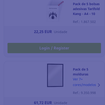
Pack de 5 bolsas
adesivas Tarifold
Kang - A4 - 10
folhas
Ref.: 1.867.502
22,25 EUR
Unidade
Login / Register
Pack de 5
molduras
magnéticas
Ver 7+
Durable
cores/modelos
Duraframe - A3 -
Ref.: 9.350.998
preto
61,72 EUR
Unidade