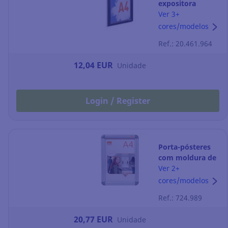
expositora
Durable em
Ver 3+
alumínio A4 NGO
cores/modelos
- orientação
Ref.: 20.461.964
vertical
12,04 EUR
Unidade
Login / Register
Porta-pósteres
com moldura de
pressão Nobo
Ver 2+
Premium Plus -
cores/modelos
A4 - prateado
Ref.: 724.989
20,77 EUR
Unidade