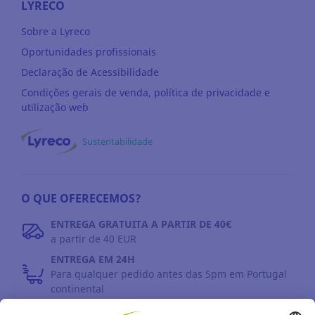
LYRECO
Sobre a Lyreco
Oportunidades profissionais
Declaração de Acessibilidade
Condições gerais de venda, política de privacidade e
utilização web
Sustentabilidade
O QUE OFERECEMOS?
ENTREGA GRATUITA A PARTIR DE 40€
a partir de 40 EUR
ENTREGA EM 24H
Para qualquer pedido antes das 5pm em Portugal
continental
DEVOLUÇÕES