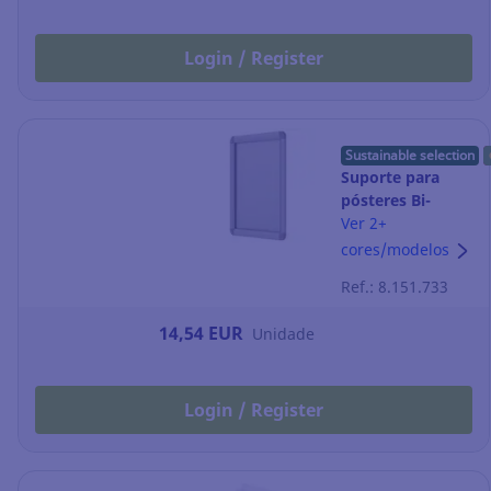
Login / Register
Sustainable selection
Suporte para
pósteres Bi-
Office - cantos
Ver 2+
arredondados -
cores/modelos
alumínio - A4
Ref.: 8.151.733
14,54 EUR
Unidade
Login / Register