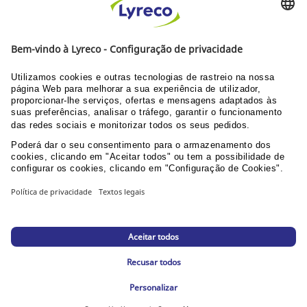
Prazo até 30 dias
DESCUBRA OS NOSSOS CATÁLOGOS E GUIAS
Guia do utilizador Web
Documentação corporativa
PPU área clientes
© Lyreco 2026
Declaração de Acessibilidade
|
Declaração de
Acessibilidade
|
|
Política de Privacidade
|
Configurações de privacidade
|
Mapa da loja
online