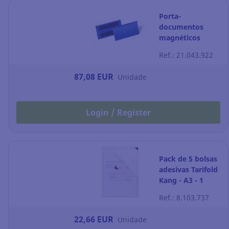
Porta-
documentos
magnéticos
Durable 174107 -
Ref.: 21.043.922
10 x 3,8 cm -
Embalagem de
87,08 EUR
Unidade
50
Login / Register
Pack de 5 bolsas
adesivas Tarifold
Kang - A3 - 1
folha
Ref.: 8.103.737
22,66 EUR
Unidade