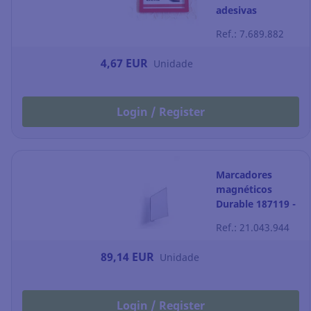
adesivas
TARIFOLD 80 x
Ref.: 7.689.882
45mm cor
vermelho
4,67 EUR
Unidade
Login / Register
Marcadores
magnéticos
Durable 187119 -
15 cm -
Ref.: 21.043.944
Embalagem de
10
89,14 EUR
Unidade
Login / Register