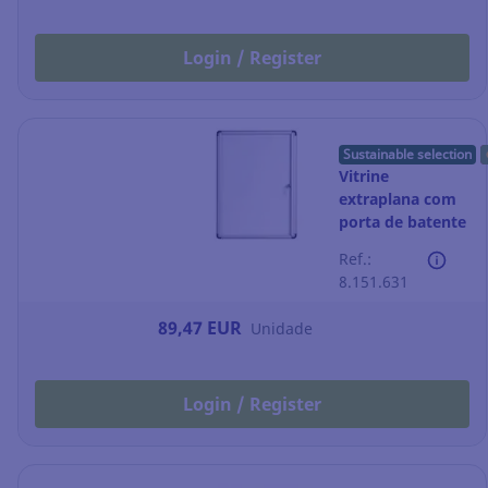
Login / Register
Sustainable selection
Vitrine
extraplana com
porta de batente
Bi-Office -
Ref.:
magnética - 4
8.151.631
folhas A4
89,47 EUR
Unidade
Login / Register