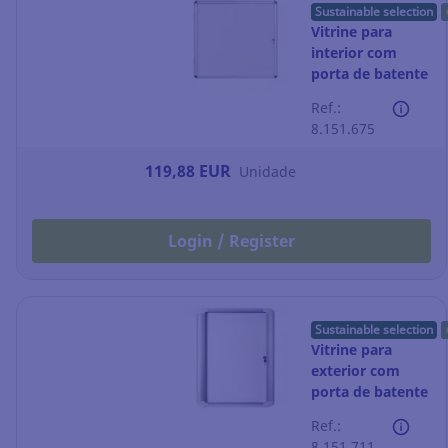
Sustainable selection
Vitrine para
interior com
porta de batente
Bi-Office -
Ref.:
magnética - 6
8.151.675
folhas A4
119,88 EUR
Unidade
Login / Register
Sustainable selection
Vitrine para
exterior com
porta de batente
Bi-Office -
Ref.:
magnética - 9
8.151.711