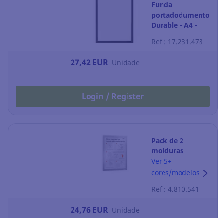
Funda
portadodumentos
Durable - A4 -
magnética -
Ref.: 17.231.478
plata - Pack de 5
27,42 EUR
Unidade
Login / Register
Pack de 2
molduras
adesivas Durable
Ver 5+
Duraframe - A4 -
cores/modelos
prateado
Ref.: 4.810.541
24,76 EUR
Unidade