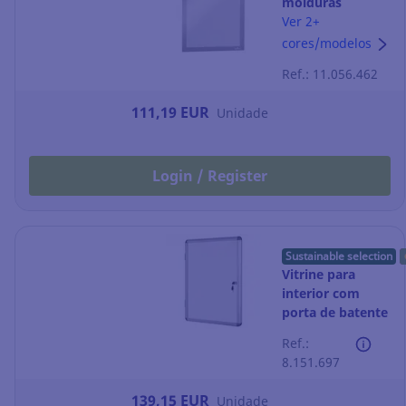
molduras
adesivas Durable
Ver 2+
Duraframe - A4 -
cores/modelos
prateado
Ref.: 11.056.462
111,19 EUR
Unidade
Login / Register
Sustainable selection
Vitrine para
interior com
porta de batente
Bi-Office -
Ref.:
magnética - 9
8.151.697
folhas A4
139,15 EUR
Unidade