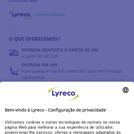
utilização web
Sustentabilidade
O QUE OFERECEMOS?
ENTREGA GRATUITA A PARTIR DE 40€
a partir de 40 EUR
ENTREGA EM 24H
Para qualquer pedido antes das 5pm em Portugal
continental
DEVOLUÇÕES
Prazo até 30 dias
DESCUBRA OS NOSSOS CATÁLOGOS E GUIAS
Guia do utilizador Web
Documentação corporativa