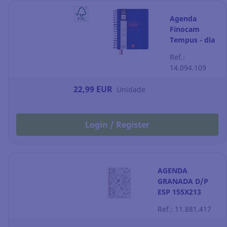
Agenda
Finocam
Tempus - dia
por página -
Ref.:
155 x 217 mm
14.094.109
- azul
22,99 EUR
Unidade
Login / Register
AGENDA
GRANADA D/P
ESP 155X213
Ref.: 11.881.417