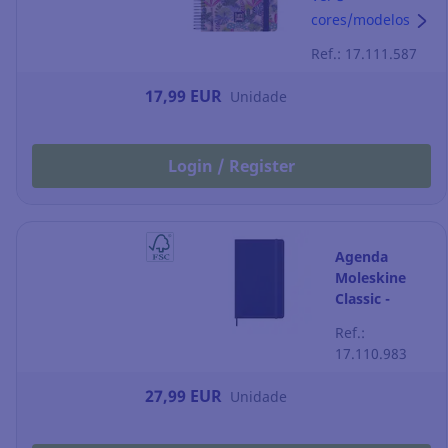
por página - 170
cores/modelos
x 210 mm
Ref.: 17.111.587
17,99 EUR
Unidade
Login / Register
Agenda
Moleskine
Classic -
semana à
Ref.:
vista - 130 x
17.110.983
210 mm -
azul-safira
27,99 EUR
Unidade