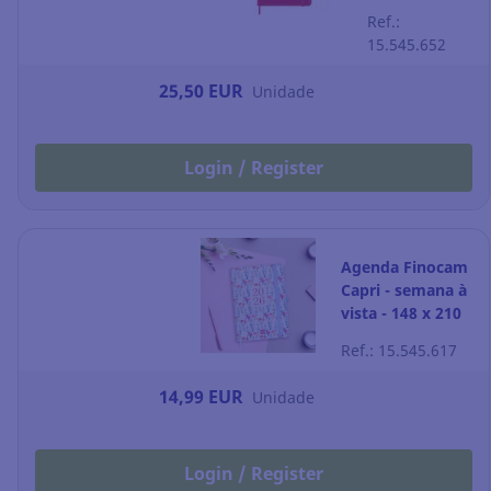
semana à
Ref.:
vista - 130 x
15.545.652
210 mm -
vermelho
25,50 EUR
Unidade
Login / Register
Agenda Finocam
Capri - semana à
vista - 148 x 210
mm - happy
Ref.: 15.545.617
14,99 EUR
Unidade
Login / Register