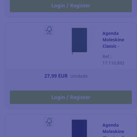
Login / Register
Agenda
Moleskine
Classic -
semana à
Ref.:
vista - 130 x
17.110.892
210 mm -
verde-mirto
27,99 EUR
Unidade
Login / Register
Agenda
Moleskine