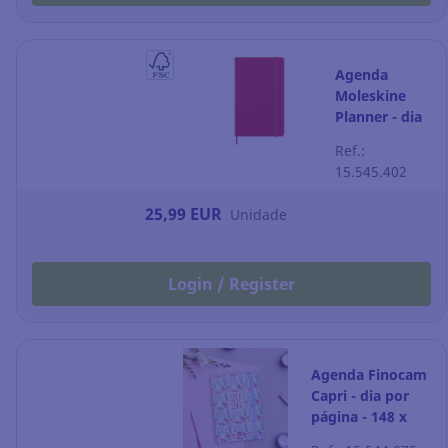
Agenda
Moleskine
Planner - dia
por página -
Ref.:
130 x 210 mm
15.545.402
- vermelho
25,99 EUR
Unidade
Login / Register
Agenda Finocam
Capri - dia por
página - 148 x
210 mm - happy