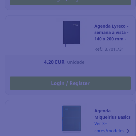
Agenda Lyreco -
semana à vista -
140 x 200 mm -
preto
Ref.: 3.701.731
4,20 EUR
Unidade
Login / Register
Agenda
Miquelrius Basics
- dia por página -
Ver 3+
155 x 213 mm -
cores/modelos