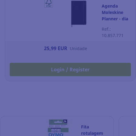
Agenda
Moleskine
Planner - dia
por página -
Ref.:
130 x 210 mm
10.857.771
- preto
25,99 EUR
Unidade
Login / Register
Fita
rotulagem