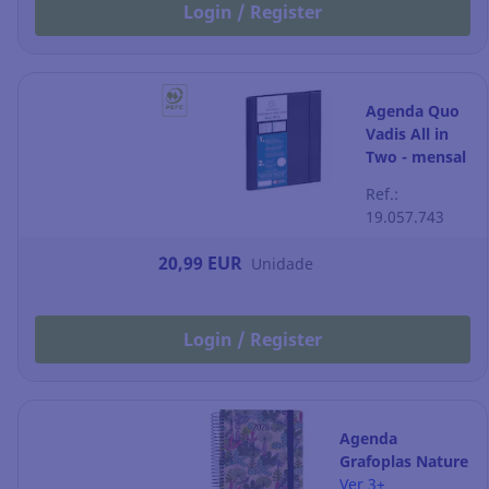
Login / Register
Agenda Quo
Vadis All in
Two - mensal
- 150 x 210
Ref.:
mm - preto
19.057.743
20,99 EUR
Unidade
Login / Register
Agenda
Grafoplas Nature
Amazonas - dia
Ver 3+