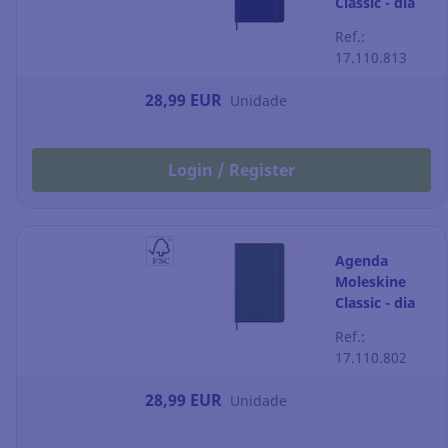
Classic - dia
por página -
Ref.:
130 x 210 mm
17.110.813
- azul-safira
28,99 EUR
Unidade
Login / Register
Agenda
Moleskine
Classic - dia
por página -
Ref.:
130 x 210 mm
17.110.802
- verde-mirto
28,99 EUR
Unidade