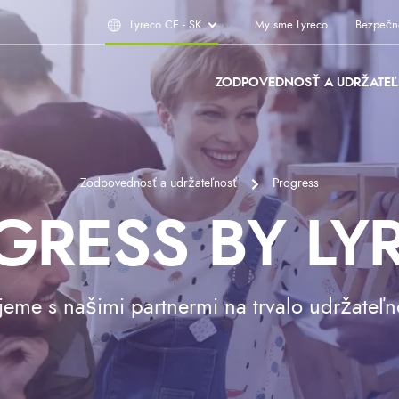
Lyreco CE - SK
My sme Lyreco
Bezpečn
ZODPOVEDNOSŤ A UDRŽATE
Zodpovednosť a udržateľnosť
Progress
GRESS BY LY
jeme s našimi partnermi na trvalo udržateľ