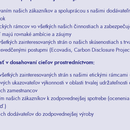
aním našich zákazníkov a spoluprácou s našimi dodávateľ
rok
ckých rámcov vo všetkých našich činnostiach a zabezpeču
rí majú rovnaké ambície a záujmy
šetkých zainteresovaných strán o našich skúsenostiach s trv
 osvedčenými postupmi (Ecovadis, Carbon Disclosure Proje
 v dosahovaní cieľov prostredníctvom:
etkých zainteresovaných strán s našimi etickými rámcami
ých ukazovateľov výkonnosti v oblasti trvalej udržateľnosti
ich zamestnancov
 našich zákazníkov k zodpovednejšej spotrebe (ocenenia 
ď.)
ich dodávateľov do zodpovednejšej výroby