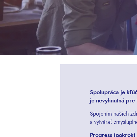
Spolupráca je kľú
je nevyhnutná pre 
Spojením našich zdr
a vytvárať zmyslupln
Progress (pokrok)