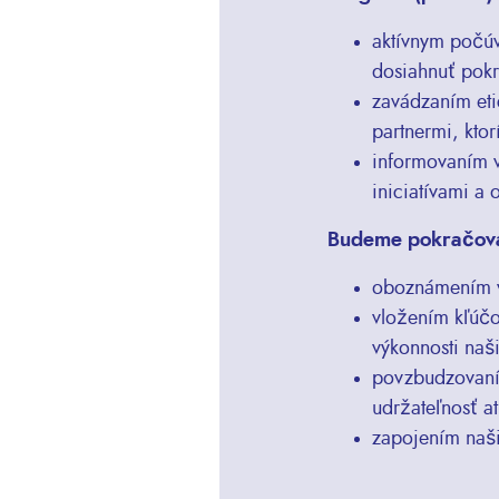
aktívnym počúv
dosiahnuť pok
zavádzaním eti
partnermi, kto
informovaním v
iniciatívami a
Budeme pokračovať
oboznámením vš
vložením kľúčov
výkonnosti naš
povzbudzovaním
udržateľnosť at
zapojením naš