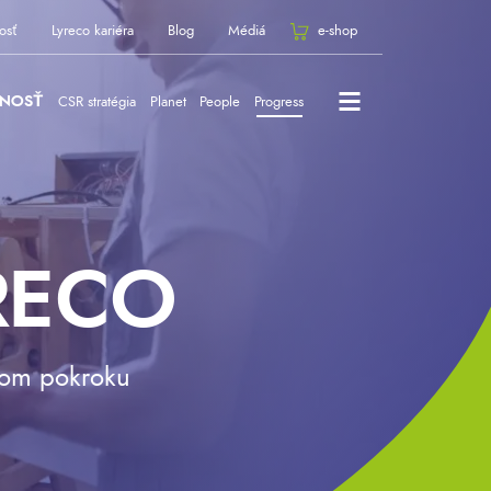
osť
Lyreco kariéra
Blog
Médiá
e-shop
ĽNOSŤ
CSR stratégia
Planet
People
Progress
RECO
nom pokroku