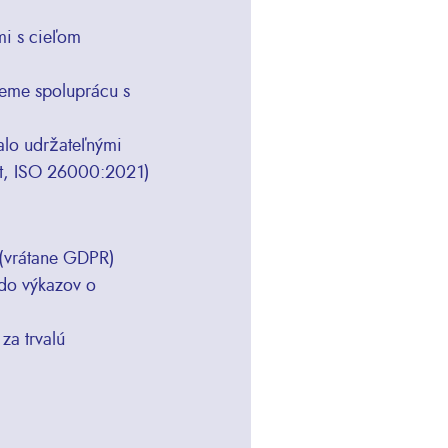
mi s cieľom
jeme spoluprácu s
alo udržateľnými
ct, ISO 26000:2021)
 (vrátane GDPR)
 do výkazov o
za trvalú