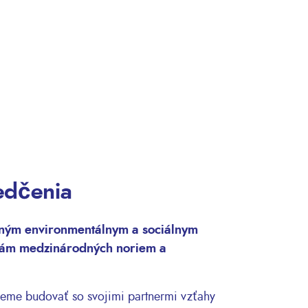
vedčenia
stným environmentálnym a sociálnym
vkám medzinárodných noriem a
žeme budovať so svojimi partnermi vzťahy