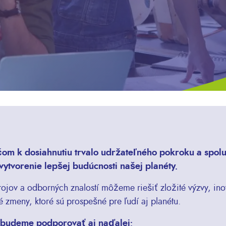
čom k dosiahnutiu trvalo udržateľného pokroku a spol
vytvorenie lepšej budúcnosti našej planéty.
ojov a odborných znalostí môžeme riešiť zložité výzvy, ino
é zmeny, ktoré sú prospešné pre ľudí aj planétu.
 budeme podporovať aj naďalej: