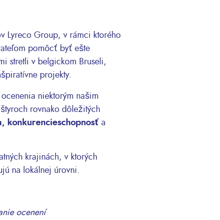
 Lyreco Group, v rámci ktorého
vateľom pomôcť byť ešte
 stretli v belgickom Bruseli,
špiratívne projekty.
 ocenenia niektorým našim
štyroch rovnako dôležitých
ka, konkurencieschopnosť
a
tatných krajinách, v ktorých
ú na lokálnej úrovni.
anie ocenení