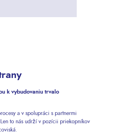
trany
ou k vybudovaniu trvalo
ocesy a v spolupráci s partnermi
Len to nás udrží v pozícii priekopníkov
acoviská.