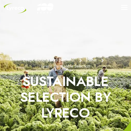
Zodpovednosť a udržateľnosť
Planet
Lyreco Sustainable Selection
SUSTAINABLE
SELECTION BY
LYRECO