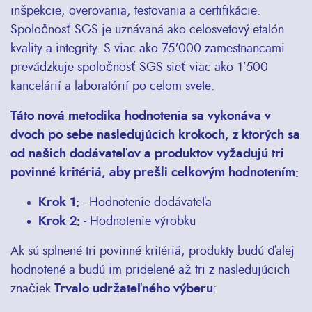
inšpekcie, overovania, testovania a certifikácie.
Spoločnosť SGS je uznávaná ako celosvetový etalón
kvality a integrity. S viac ako 75'000 zamestnancami
prevádzkuje spoločnosť SGS sieť viac ako 1'500
kancelárií a laboratórií po celom svete.
Táto nová metodika hodnotenia sa vykonáva v
dvoch po sebe nasledujúcich krokoch, z ktorých sa
od našich dodávateľov a produktov vyžadujú tri
povinné kritériá, aby prešli celkovým hodnotením:
Krok 1:
- Hodnotenie dodávateľa
Krok 2:
- Hodnotenie výrobku
Ak sú splnené tri povinné kritériá, produkty budú ďalej
hodnotené a budú im pridelené až tri z nasledujúcich
značiek
Trvalo udržateľného výberu
: