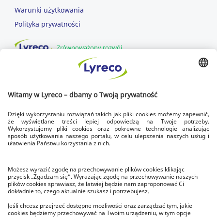
Warunki użytkowania
Polityka prywatności
Zrównoważony rozwój
DOWOZIMY DLA CIEBIE
SZYBKA DOSTAWA
dowozimy w dni robocze
DOSTAWA NA CZAS
zawsze do godziny 17.00
BEZPŁATNY ZWROT
w ciągu 14 dni
O LYRECO
Poznaj Lyreco