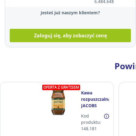
6.484.648
Jesteś już naszym klientem?
Zaloguj się, aby zobaczyć cenę
Powi
OFERTA Z GRATISEM
Kawa
rozpuszczalna
JACOBS
Cronat Gold,
Kod
200 g
produktu:
148.181