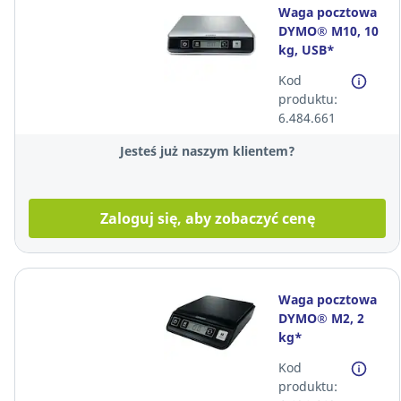
Waga pocztowa
DYMO® M10, 10
kg, USB*
Kod
produktu:
6.484.661
Jesteś już naszym klientem?
Zaloguj się, aby zobaczyć cenę
Waga pocztowa
DYMO® M2, 2
kg*
Kod
produktu: