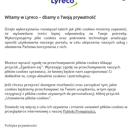
DOWOZIMY DLA CIEBIE
SZYBKA DOSTAWA
dowozimy w dni robocze
DOSTAWA NA CZAS
zawsze do godziny 17.00
BEZPŁATNY ZWROT
w ciągu 14 dni
O LYRECO
Poznaj Lyreco
Lyreco News
Kariera w Lyreco