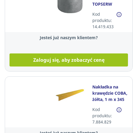
TOPSERW
UNIWERSALNY,
Kod
szary, 2 rolki
produktu:
14.419.433
Jesteś już naszym klientem?
Zaloguj się, aby zobaczyć cenę
Nakładka na
krawędzie COBA,
żółta, 1 m x 345
mm x 55 mm
Kod
produktu:
7.884.829
Jesteś już naszym klientem?