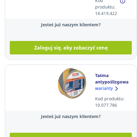
Kod
produktu:
14.419.422
Jesteś już naszym klientem?
Zaloguj się, aby zobaczyć cenę
Taśma
antypoślizgowa
Tesa®
warianty
Professional 50
Kod produktu:
mm x 15 m,
10.077.786
żółto-czarna
Jesteś już naszym klientem?