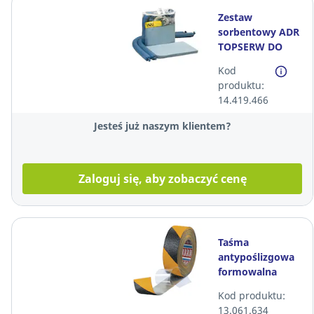
Zestaw
sorbentowy ADR
TOPSERW DO
OLEJU, niebieski
Kod
produktu:
14.419.466
Jesteś już naszym klientem?
Zaloguj się, aby zobaczyć cenę
Taśma
antypoślizgowa
formowalna
TESA® 60955,
Kod produktu:
żółto-czarna, 50
13.061.634