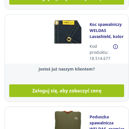
Koc spawalniczy
WELDAS
Lavashield, kolor
czarny, rozmiar
Kod
174x234 cm
produktu:
18.514.677
Jesteś już naszym klientem?
Zaloguj się, aby zobaczyć cenę
Poduszka
spawalnicza
WELDAS, rozmiar