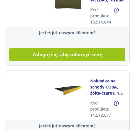
50x50x8 cm
Kod
produktu:
18.514.644
Jesteś już naszym klientem?
Zaloguj się, aby zobaczyć cenę
Nakładka na
schody COBA,
żółta-czarna, 1,5
m x 345 mm x 55
Kod
mm
produktu:
14.513.677
Jesteś już naszym klientem?