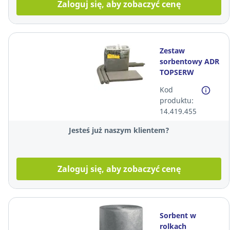
Zaloguj się, aby zobaczyć cenę
Zestaw
sorbentowy ADR
TOPSERW
UNIWERSALNY,
Kod
szary
produktu:
14.419.455
Jesteś już naszym klientem?
Zaloguj się, aby zobaczyć cenę
Sorbent w
rolkach