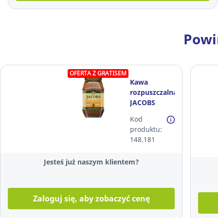
Powi
OFERTA Z GRATISEM
Kawa
rozpuszczalna
JACOBS
Cronat Gold,
Kod
200 g
produktu:
148.181
Jesteś już naszym klientem?
Zaloguj się, aby zobaczyć cenę