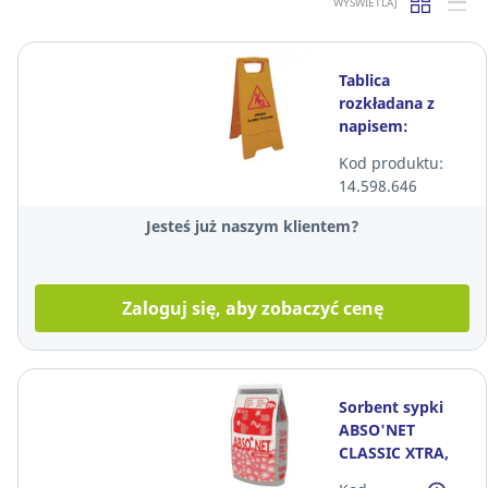
WYŚWIETLAJ
Tablica
rozkładana z
napisem:
"Uwaga śliska
Kod produktu:
podłoga"
14.598.646
Jesteś już naszym klientem?
Zaloguj się, aby zobaczyć cenę
Sorbent sypki
ABSO'NET
CLASSIC XTRA,
20 kg