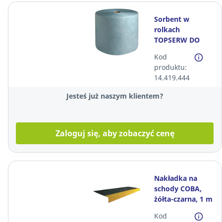
Sorbent w
rolkach
TOPSERW DO
OLEJU, niebieski,
Kod
2 rolki
produktu:
14.419.444
Jesteś już naszym klientem?
Zaloguj się, aby zobaczyć cenę
Nakładka na
schody COBA,
żółta-czarna, 1 m
x 345 mm x 55
Kod
mm