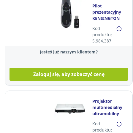
Pilot
prezentacyjny
KENSINGTON
Presenter Expert
Kod
K72426*
produktu:
5.984.387
Jesteś już naszym klientem?
Zaloguj się, aby zobaczyć cenę
Projektor
multimedialny
ultramobilny
EPSON EB-
Kod
1780W*
produktu: