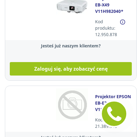
EB-X49
V11H982040*
Kod
produktu:
12.950.878
Jesteś już naszym klientem?
Zaloguj się, aby zobaczyć cenę
Projektor EPSON
EB-E24
V11HB51040
Kod produktu:
21.389.948