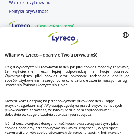
Warunki użytkowania
Polityka prywatności
Zrównoważony rozwój
DOWOZIMY DLA CIEBIE
SZYBKA DOSTAWA
dowozimy w dni robocze
DOSTAWA NA CZAS
zawsze do godziny 17.00
BEZPŁATNY ZWROT
w ciągu 14 dni
O LYRECO
Poznaj Lyreco