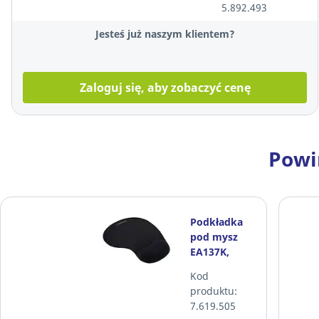
5.892.493
Jesteś już naszym klientem?
Zaloguj się, aby zobaczyć cenę
Powi
Podkładka
pod mysz
EA137K,
żelowa,
Kod
czarna
produktu:
7.619.505