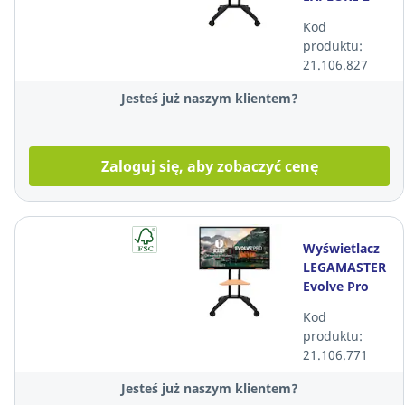
75" stojak
Kod
mobilny
produktu:
(regulowana
21.106.827
wysokość) +
kab
Jesteś już naszym klientem?
Zaloguj się, aby zobaczyć cenę
Wyświetlacz
LEGAMASTER
Evolve Pro
75" stojak
Kod
mobilny
produktu:
(regulowana
21.106.771
wysokość) +
kab
Jesteś już naszym klientem?