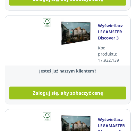
Wyświetlacz
LEGAMSTER
Discover 3
65" + uchwyt
Kod
ścienny +
produktu:
kable +
17.932.139
usługa instal
Jesteś już naszym klientem?
Zaloguj się, aby zobaczyć cenę
Wyświetlacz
LEGAMASTER