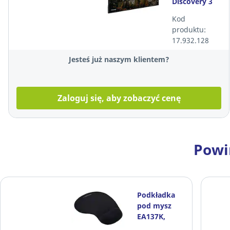
Discovery 3
75" + uchwyt
Kod
ścienny +
produktu:
kable
17.932.128
Jesteś już naszym klientem?
Zaloguj się, aby zobaczyć cenę
Powi
Podkładka
pod mysz
EA137K,
żelowa,