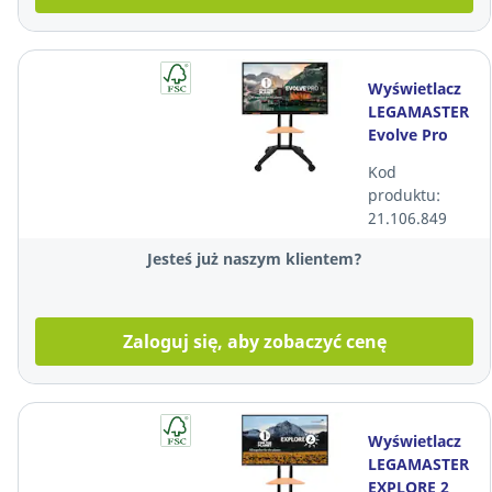
Wyświetlacz
LEGAMASTER
Evolve Pro
65" stojak
Kod
mobilny
produktu:
(regulowana
21.106.849
wysokość) +
kab
Jesteś już naszym klientem?
Zaloguj się, aby zobaczyć cenę
Wyświetlacz
LEGAMASTER
EXPLORE 2