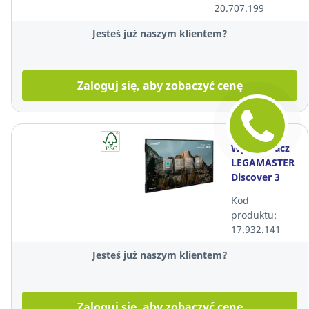
20.707.199
Jesteś już naszym klientem?
Zaloguj się, aby zobaczyć cenę
Wyświetlacz
LEGAMASTER
Discover 3
55" uchwyt
Kod
ścienny +
produktu:
kable +
17.932.141
usługa
instalacji
Jesteś już naszym klientem?
Zaloguj się, aby zobaczyć cenę