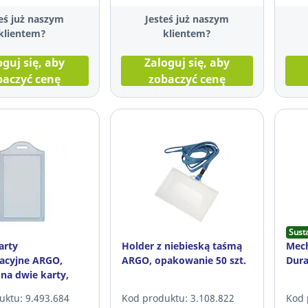
eś już naszym
Jesteś już naszym
klientem?
klientem?
oguj się, aby
Zaloguj się, aby
baczyć cenę
zobaczyć cenę
Sust
arty
Holder z niebieską taśmą
Mech
kacyjne ARGO,
ARGO, opakowanie 50 szt.
Dura
na dwie karty,
ei 50 szt.
uktu: 9.493.684
Kod produktu: 3.108.822
Kod 