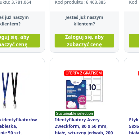
uktu: 3.781.064
Kod produktu: 6.463.885
Kod 
eś już naszym
Jesteś już naszym
klientem?
klientem?
oguj się, aby
Zaloguj się, aby
baczyć cenę
zobaczyć cenę
OFERTA Z GRATISEM
Sustainable selection
 identyfikatorów
Identyfikatory Avery
Etyk
ebieska,
Zweckform, 80 x 50 mm,
58x6
ie 50 szt.
białe, sztuczny jedwab, 200
biał