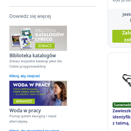
Jest
Dowiedz się więcej
Zal
zo
Biblioteka katalogów
Zobacz wszystkie katalogi jakie dla
Ciebie przygotowaliśmy
Kliknij, aby obejrzeć
Sustainabl
Woda w pracy
Zawieszk
Poznaj system kaucyjny i nasze
identyfi
alternatywy.
z taśmą,
Kliknij, aby dowiedzieć się więcej