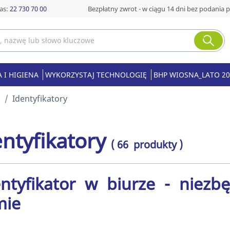
as:
22 730 70 00
Bezpłatny zwrot - w ciągu 14 dni bez podania 
 I HIGIENA
WYKORZYSTAJ TECHNOLOGIĘ
BHP WIOSNA_LATO 20
i
Identyfikatory
ntyfikatory
( 66 produkty )
ntyfikator w biurze - niezbę
mie