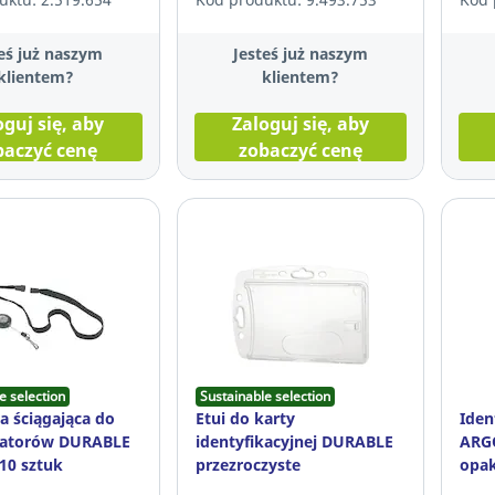
eś już naszym
Jesteś już naszym
klientem?
klientem?
oguj się, aby
Zaloguj się, aby
baczyć cenę
zobaczyć cenę
e selection
Sustainable selection
a ściągająca do
Etui do karty
Iden
katorów DURABLE
identyfikacyjnej DURABLE
ARG
 10 sztuk
przezroczyste
opak