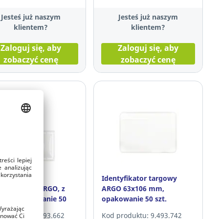
Jesteś już naszym
Jesteś już naszym
klientem?
klientem?
Zaloguj się, aby
Zaloguj się, aby
zobaczyć cenę
zobaczyć cenę
 na karty
Identyfikator targowy
tyfikacyjne ARGO, z
ARGO 63x106 mm,
sem, opakowanie 50
opakowanie 50 szt.
produktu: 9.493.662
Kod produktu: 9.493.742