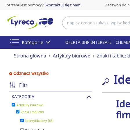
Potrzebujesz pomocy?
Skontaktuj się z nami
.
Zadzwoń do n
Kategorie
OFERTA BHP INTERSAFE
CHEMIA
Strona główna
Artykuły biurowe
Znaki i tabliczk
Odznacz wszystko
Ide
Filtr
KATEGORIA
Ide
Artykuły biurowe
fir
Znaki i tabliczki
Identyfikatory (65)