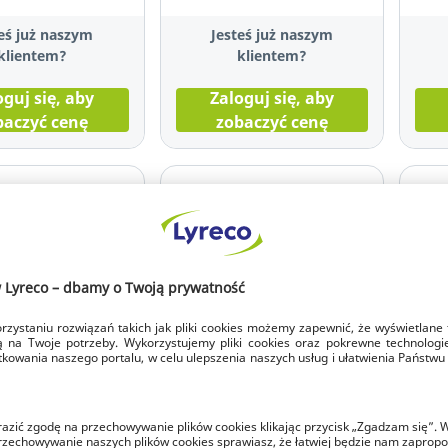
eś już naszym
Jesteś już naszym
klientem?
klientem?
oguj się, aby
Zaloguj się, aby
baczyć cenę
zobaczyć cenę
arty
Klips do identyfikatora
Etui
kacyjne ARGO,
ARGO, z metalową spinką,
iden
na dwie karty,
opakowanie 100 szt.
klip
ie 50 szt.
szt.
uktu: 9.493.673
Kod produktu: 9.493.729
Kod 