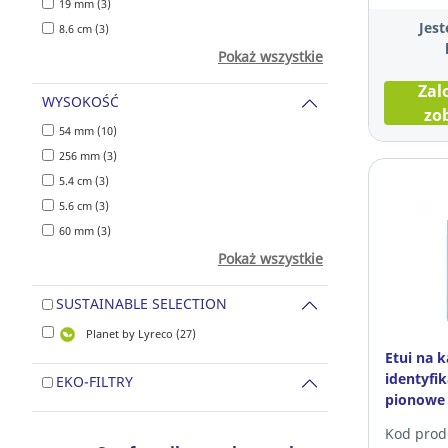
19 mm (3)
Jest
8.6 cm (3)
Pokaż wszystkie
Zal
WYSOKOŚĆ
zo
54 mm (10)
256 mm (3)
5.4 cm (3)
5.6 cm (3)
60 mm (3)
Pokaż wszystkie
SUSTAINABLE SELECTION
Planet by Lyreco (27)
Etui na k
identyfi
EKO-FILTRY
pionowe 
opakowan
Kod prod