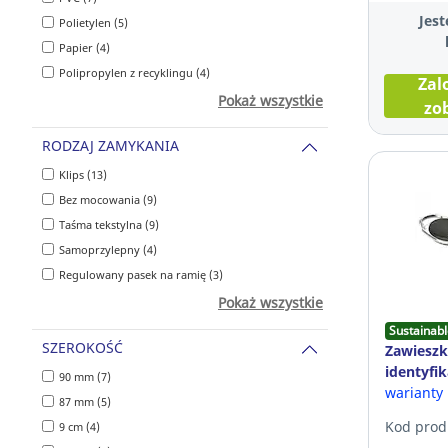
Jest
Polietylen (5)
Papier (4)
Polipropylen z recyklingu (4)
Zal
Pokaż wszystkie
zo
RODZAJ ZAMYKANIA
Klips (13)
Bez mocowania (9)
Taśma tekstylna (9)
Samoprzylepny (4)
Regulowany pasek na ramię (3)
Pokaż wszystkie
Sustainabl
SZEROKOŚĆ
Zawieszk
identyfi
90 mm (7)
opakowan
warianty
87 mm (5)
Kod prod
9 cm (4)