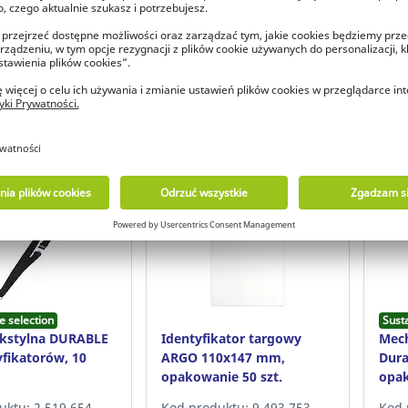
eś już naszym
Jesteś już naszym
klientem?
klientem?
oguj się, aby
Zaloguj się, aby
baczyć cenę
zobaczyć cenę
e selection
Sust
ekstylna DURABLE
Identyfikator targowy
Mech
yfikatorów, 10
ARGO 110x147 mm,
Dura
opakowanie 50 szt.
opak
uktu: 2.519.654
Kod produktu: 9.493.753
Kod 