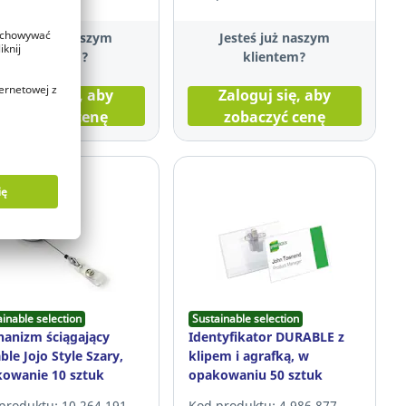
Jesteś już naszym
Jesteś już naszym
klientem?
klientem?
Zaloguj się, aby
Zaloguj się, aby
zobaczyć cenę
zobaczyć cenę
ainable selection
Sustainable selection
anizm ściągający
Identyfikator DURABLE z
ble Jojo Style Szary,
klipem i agrafką, w
owanie 10 sztuk
opakowaniu 50 sztuk
produktu: 10.264.191
Kod produktu: 4.986.877