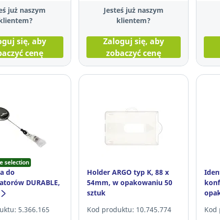
eś już naszym
Jesteś już naszym
klientem?
klientem?
oguj się, aby
Zaloguj się, aby
baczyć cenę
zobaczyć cenę
e selection
a do
Holder ARGO typ K, 88 x
Iden
katorów DURABLE,
54mm, w opakowaniu 50
konf
ie 10 sztuk
sztuk
opak
uktu: 5.366.165
Kod produktu: 10.745.774
Kod 