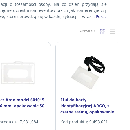
macji o tożsamości osoby. Na co dzień przydają się
będne uczestnikom eventów takich jak konferencje czy
kowe, które sprawdzą się w każdej sytuacji – wraz…
Pokaż
WYŚWIETLAJ
er Argo model 601015
Etui do karty
56 mm, opakowanie 50
identyfikacyjnej ARGO, z
czarną taśmą, opakowanie
50 szt.
produktu: 7.981.084
Kod produktu: 9.493.651