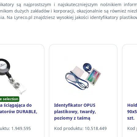
fikatory są najprostszym i najskuteczniejszym nośnikiem infor
nikom dużych zakładów i korporacji, okazjonalnie są również niez
ia. Na Lyreco.pl znajdziesz wysokiej jakości identyfikatory plasti
e selection
a ściągająca do
Identyfikator OPUS
Hold
katorów DURABLE,
plastikowy, twardy,
90x
poziomy z taśmą
szt.
uktu: 1.949.595
Kod produktu: 10.518.449
Kod 