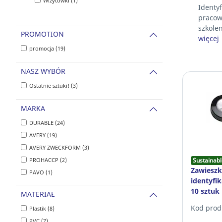
Wizytówki (1)
Identy
pracow
szkolen
PROMOTION
więcej
promocja (19)
NASZ WYBÓR
Ostatnie sztuki! (3)
MARKA
DURABLE (24)
AVERY (19)
AVERY ZWECKFORM (3)
PROHACCP (2)
Sustainabl
Zawieszk
PAVO (1)
identyfi
10 sztuk
MATERIAŁ
Kod prod
Plastik (8)
PVC (7)