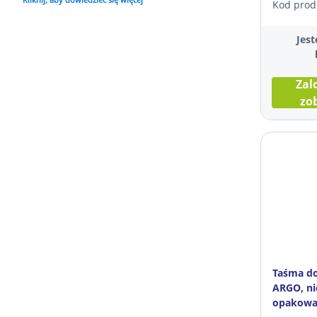
Kod prod
Jest
Zal
zo
Taśma do
ARGO, ni
opakowan