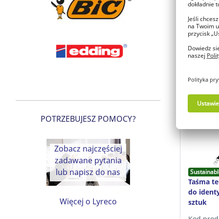
Jest
Zal
zo
POTRZEBUJESZ POMOCY?
Zobacz najczęściej
zadawane pytania
lub napisz do nas
Sustainabl
Taśma t
do ident
Więcej o Lyreco
sztuk
Kod prod