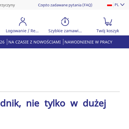
PL
przyczyny
Często zadawane pytania (FAQ)
Logowanie / Rejestracja
Szybkie zamawianie
Twój koszyk
26
NA CZASIE Z NOWOŚCIAMI
NAWODNIENIE W PRACY
dnik, nie tylko w dużej