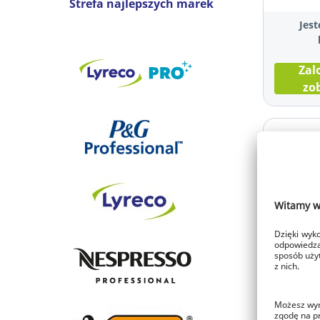
Strefa najlepszych marek
Jest
Zal
zo
Etui na k
identyfi
poziome 
opakowan
Kod prod