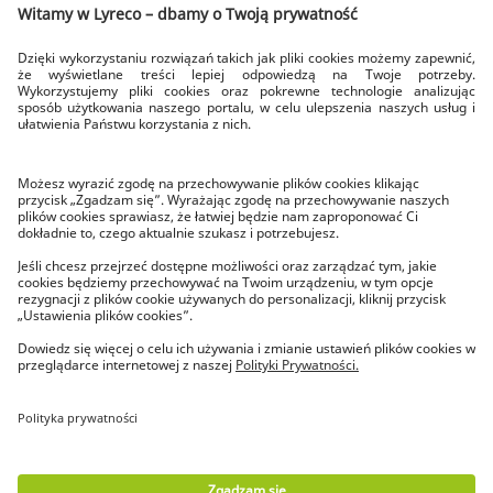
SZYBKA DOSTAWA
dowozimy w dni robocze
DOSTAWA NA CZAS
zawsze do godziny 17.00
BEZPŁATNY ZWROT
w ciągu 14 dni
O LYRECO
Poznaj Lyreco
Lyreco News
Kariera w Lyreco
© Lyreco 2023
Warunki użytkowania
|
Polityka prywatności
|