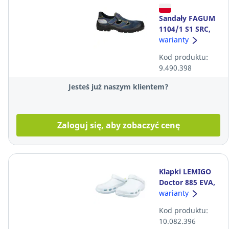
Sandały FAGUM
1104/1 S1 SRC,
niebieskie,
warianty
rozmiar 43
Kod produktu:
9.490.398
Jesteś już naszym klientem?
Zaloguj się, aby zobaczyć cenę
Klapki LEMIGO
Doctor 885 EVA,
białe, rozmiar 38
warianty
Kod produktu:
10.082.396