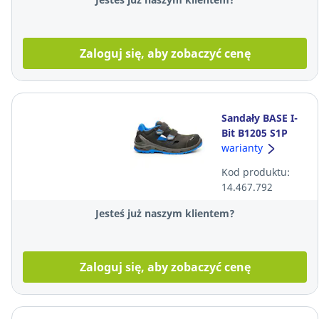
Zaloguj się, aby zobaczyć cenę
Sandały BASE I-
Bit B1205 S1P
ESD SRC, czarne,
warianty
rozmiar 43
Kod produktu:
14.467.792
Jesteś już naszym klientem?
Zaloguj się, aby zobaczyć cenę