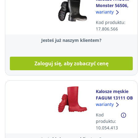
Monster 56506,
TRC SBP CI SRC,
warianty
rozmiar 45
Kod produktu:
17.806.566
Jesteś już naszym klientem?
Zaloguj się, aby zobaczyć cenę
Kalosze męskie
FAGUM 13111 OB
FO, czerwone,
warianty
rozmiar 46
Kod
produktu:
10.054.413