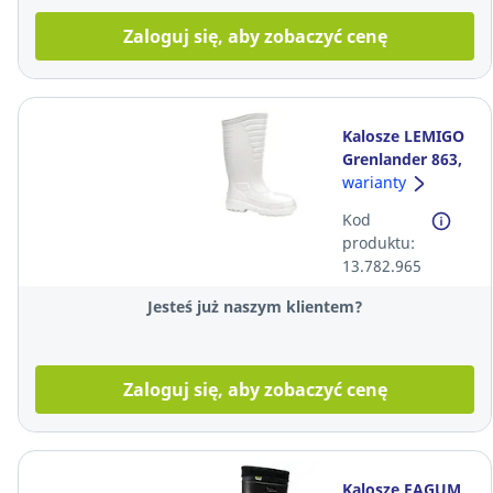
Zaloguj się, aby zobaczyć cenę
Kalosze LEMIGO
Grenlander 863,
białe, rozmiar 46
warianty
Kod
produktu:
13.782.965
Jesteś już naszym klientem?
Zaloguj się, aby zobaczyć cenę
Kalosze FAGUM