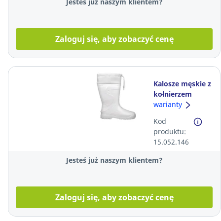
Jesteś już naszym klientem?
Zaloguj się, aby zobaczyć cenę
Kalosze męskie z
kołnierzem
FAGUM-STOMIL
warianty
Torino 56033,
Kod
białe, rozmiar 46
produktu:
15.052.146
Jesteś już naszym klientem?
Zaloguj się, aby zobaczyć cenę