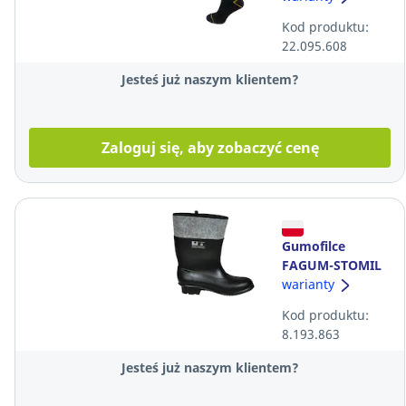
pary
Kod produktu:
22.095.608
Jesteś już naszym klientem?
Zaloguj się, aby zobaczyć cenę
Gumofilce
FAGUM-STOMIL
F900 SRC,
warianty
rozmiar 42
Kod produktu:
8.193.863
Jesteś już naszym klientem?