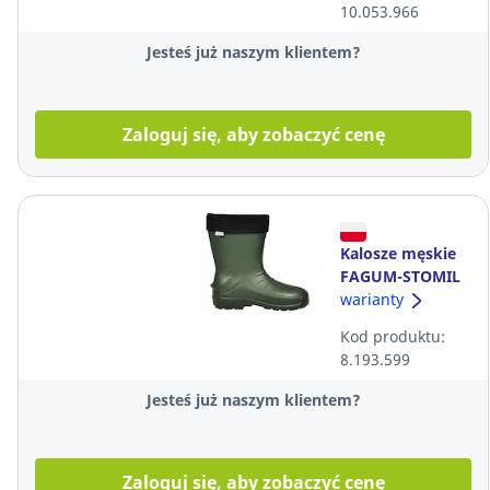
10.053.966
Jesteś już naszym klientem?
Zaloguj się, aby zobaczyć cenę
Kalosze męskie
FAGUM-STOMIL
TORINO 56011
warianty
EVA SRC, rozmiar
Kod produktu:
43
8.193.599
Jesteś już naszym klientem?
Zaloguj się, aby zobaczyć cenę