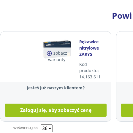
Powi
Rękawice
nitrylowe
zobacz
ZARYS
warianty
EASYCARE
Kod
NITRILE,
produktu:
niebieskie,
14.163.611
rozmiar M,
100 sztuk
Jesteś już naszym klientem?
Zaloguj się, aby zobaczyć cenę
WYŚWIETLAJ PO