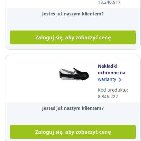
13.240.917
Jesteś już naszym klientem?
Zaloguj się, aby zobaczyć cenę
Nakładki
ochronne na
obuwie JULEX
warianty
301-10, Rozmiar
Kod produktu:
40 - 44
8.846.222
Jesteś już naszym klientem?
Zaloguj się, aby zobaczyć cenę