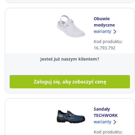
Obuwie
medyczne
PROMEDYK
warianty
03ABM (R.43),
Kod produktu:
męskie, białe, dł.
16.793.792
wkładki 28 cm
Jesteś już naszym klientem?
Zaloguj się, aby zobaczyć cenę
Sandały
TECHWORK
1104/1KP S1 SRC,
warianty
niebieskie,
Kod produktu:
rozmiar 35