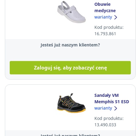
Obuwie
medyczne
PROMEDYK 03AB
warianty
(R.39), damskie,
Kod produktu:
białe, dł. wkładki
16.793.861
25 cm
Jesteś już naszym klientem?
Zaloguj się, aby zobaczyć cenę
Sandały VM
Memphis S1 ESD
SRA, czarne,
warianty
rozmiar 42
Kod produktu:
13.490.033
Jesteś już naszym klientem?