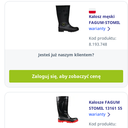
Kalosz męski
FAGUM-STOMIL
13157 PVC SRC,
warianty
rozmiar 44
Kod produktu:
8.193.748
Jesteś już naszym klientem?
Zaloguj się, aby zobaczyć cenę
Kalosze FAGUM
STOMIL 13161 S5
PVC, czarno-
warianty
czerwone,
Kod produktu:
rozmiar 43