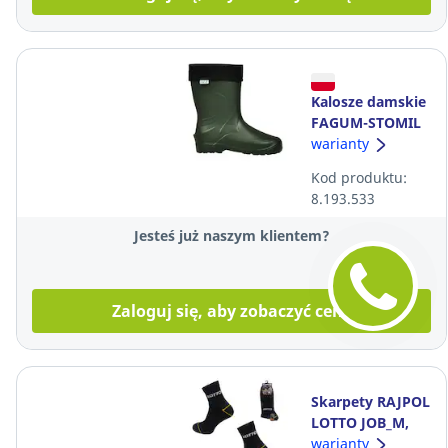
Kalosze damskie
FAGUM-STOMIL
VERONA 53011
warianty
EVA SRC 53011,
Kod produktu:
rozmiar 37
8.193.533
Jesteś już naszym klientem?
Zaloguj się, aby zobaczyć cenę
Skarpety RAJPOL
LOTTO JOB_M,
rozmiar 43-46, 3
warianty