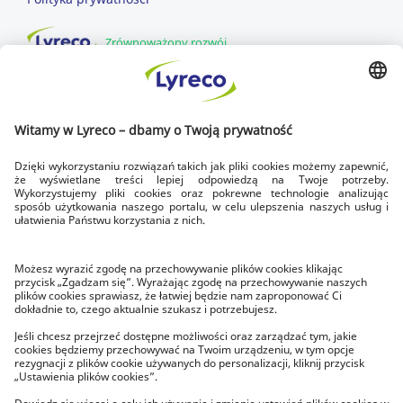
Zrównoważony rozwój
DOWOZIMY DLA CIEBIE
SZYBKA DOSTAWA
dowozimy w dni robocze
DOSTAWA NA CZAS
zawsze do godziny 17.00
BEZPŁATNY ZWROT
w ciągu 14 dni
O LYRECO
Poznaj Lyreco
Lyreco News