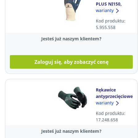
PLUS NI150,
rozmiar 9, para
warianty
Kod produktu:
5.955.558
Jesteś już naszym klientem?
Zaloguj się, aby zobaczyć cenę
Rękawice
antyprzecięciowe
Guide 330, R9,
warianty
para
Kod produktu:
17.248.658
Jesteś już naszym klientem?