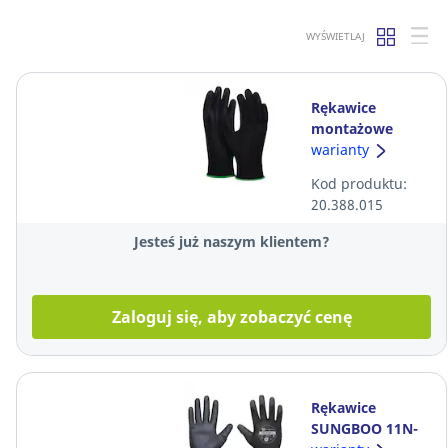
WYŚWIETLAJ
Rękawice
montażowe
powleczone PU
warianty
DONAU SAFETY,
Kod produktu:
czarne, rozmiar 7
20.388.015
Jesteś już naszym klientem?
Zaloguj się, aby zobaczyć cenę
Rękawice
SUNGBOO 11N-