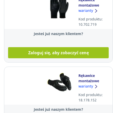
montażowe
powleczone PU
warianty
Ansell Edge 48-
Kod produktu:
126 R9, para
10.702.719
Jesteś już naszym klientem?
Zaloguj się, aby zobaczyć cenę
Rękawice
montażowe
powleczone PU
warianty
Guide 526, R9,
Kod produktu:
para
18.178.152
Jesteś już naszym klientem?