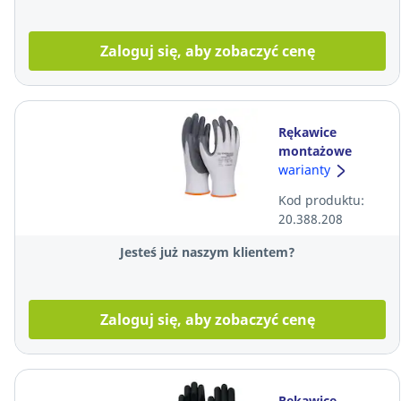
Zaloguj się, aby zobaczyć cenę
Rękawice
montażowe
powleczone
warianty
nitrylem DONAU
Kod produktu:
SAFETY, szare,
20.388.208
rozmiar 10
Jesteś już naszym klientem?
Zaloguj się, aby zobaczyć cenę
Rękawice