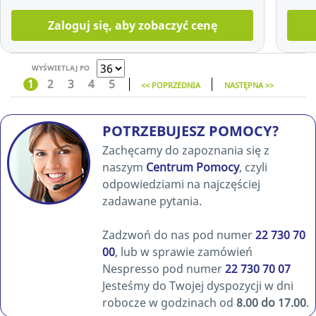
Zaloguj się, aby zobaczyć cenę
WYŚWIETLAJ PO
1
2
3
4
5
<< POPRZEDNIA
NASTĘPNA >>
POTRZEBUJESZ POMOCY?
Zachęcamy do zapoznania się z
naszym
Centrum Pomocy
, czyli
odpowiedziami na najczęściej
zadawane pytania.
Zadzwoń do nas pod numer
22 730 70
00
, lub w sprawie zamówień
Nespresso pod numer
22 730 70 07
Jesteśmy do Twojej dyspozycji w dni
robocze w godzinach od
8.00 do 17.00
.