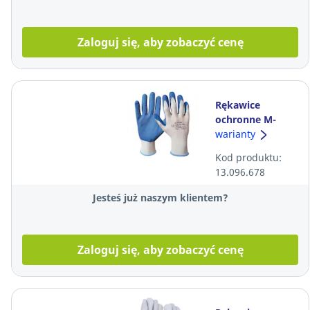
Zaloguj się, aby zobaczyć cenę
Rękawice
ochronne M-
GLOVE L2001,
warianty
rozmiar 7,
Kod produktu:
niebieski, 12 par
13.096.678
Jesteś już naszym klientem?
Zaloguj się, aby zobaczyć cenę