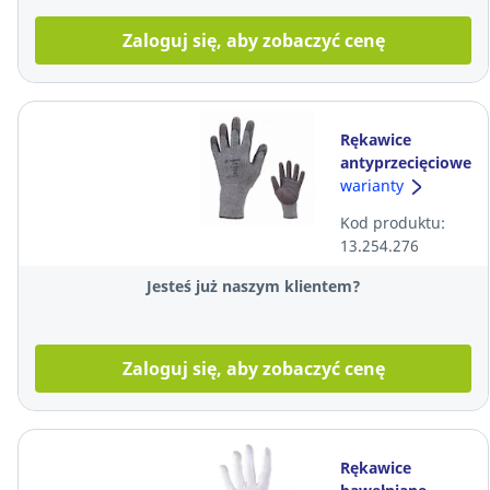
Zaloguj się, aby zobaczyć cenę
Rękawice
antyprzecięciowe
COVERGUARD
warianty
1CRAG, rozmiar
Kod produktu:
9, para
13.254.276
Jesteś już naszym klientem?
Zaloguj się, aby zobaczyć cenę
Rękawice