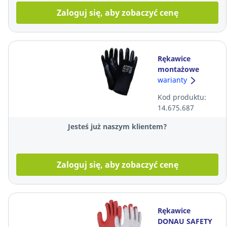
Zaloguj się, aby zobaczyć cenę
Rękawice
montażowe
WORKLINK
warianty
Guretan Set B,
Kod produktu:
czarne, rozmiar
14.675.687
10
Jesteś już naszym klientem?
Zaloguj się, aby zobaczyć cenę
Rękawice
DONAU SAFETY