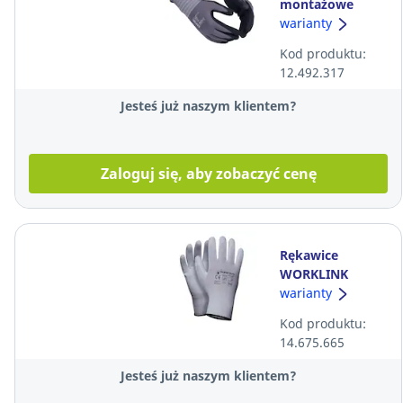
montażowe
powleczone
warianty
pianką nitrylową
Kod produktu:
Guide 577, R9,
12.492.317
para
Jesteś już naszym klientem?
Zaloguj się, aby zobaczyć cenę
Rękawice
WORKLINK
Guretan Set A,
warianty
białe, rozmiar 10
Kod produktu:
14.675.665
Jesteś już naszym klientem?