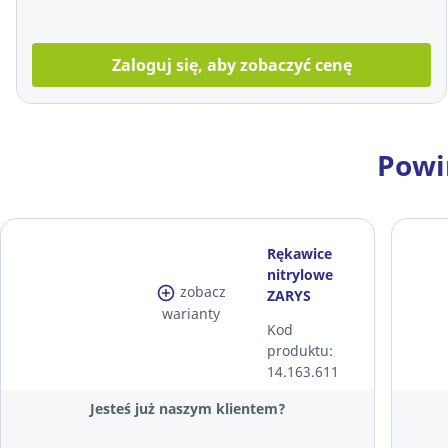
Zaloguj się, aby zobaczyć cenę
Powi
Rękawice
nitrylowe
zobacz
ZARYS
warianty
EASYCARE
Kod
NITRILE,
produktu:
niebieskie,
14.163.611
rozmiar M,
100 sztuk
Jesteś już naszym klientem?