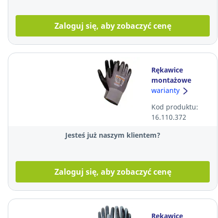
Zaloguj się, aby zobaczyć cenę
Rękawice
montażowe
WORKLINK Super
warianty
Tech Flex, szaro-
Kod produktu:
czarny, rozmiar
16.110.372
10
Jesteś już naszym klientem?
Zaloguj się, aby zobaczyć cenę
Rękawice