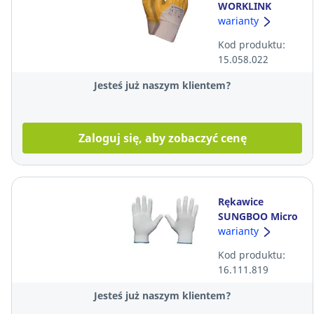
WORKLINK
Nitros, żółte,
warianty
rozmiar 10,
Kod produktu:
opakowanie,
15.058.022
Para
Jesteś już naszym klientem?
Zaloguj się, aby zobaczyć cenę
Rękawice
SUNGBOO Micro
Fit, białe,
warianty
rozmiar 7
Kod produktu:
16.111.819
Jesteś już naszym klientem?