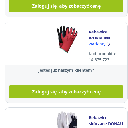
Zaloguj się, aby zobaczyć cenę
Rękawice
WORKLINK
Gnylex Set B,
warianty
czarno-
Kod produktu:
czerwone,
14.675.723
rozmiar 10, Para
Jesteś już naszym klientem?
Zaloguj się, aby zobaczyć cenę
Rękawice
skórzane DONAU