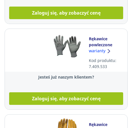
Zaloguj się, aby zobaczyć cenę
Rękawice
powleczone
poliuretanem
warianty
JOB MASTER 5-
Kod produktu:
100PS-2, rozmiar
7.409.533
10, 12 par
Jesteś już naszym klientem?
Zaloguj się, aby zobaczyć cenę
Rękawice