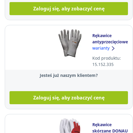
Zaloguj się, aby zobaczyć cenę
Rękawice
antyprzecięciowe
WORKLINK Cross
warianty
Cut-XD Expert,
Kod produktu:
szare, rozmiar 8,
15.152.335
para
Jesteś już naszym klientem?
Zaloguj się, aby zobaczyć cenę
Rękawice
skórzane DONAU