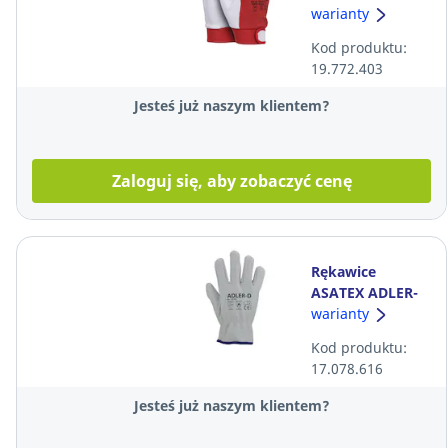
SAFETY DS-
warianty
VELGOAT Skóra
Kod produktu:
kozia z rzepem,
19.772.403
rozmiar 10
Jesteś już naszym klientem?
Zaloguj się, aby zobaczyć cenę
Rękawice
ASATEX ADLER-
D, rozmiar 10
warianty
Kod produktu:
17.078.616
Jesteś już naszym klientem?