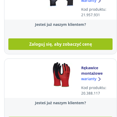
PU08 C, czarne,
warianty
rozmiar 7
Kod produktu:
21.957.931
Jesteś już naszym klientem?
Zaloguj się, aby zobaczyć cenę
Rękawice
montażowe
powleczone
warianty
lateksem
Kod produktu:
DONAU SAFETY,
20.388.117
czerwone,
rozmiar 10
Jesteś już naszym klientem?