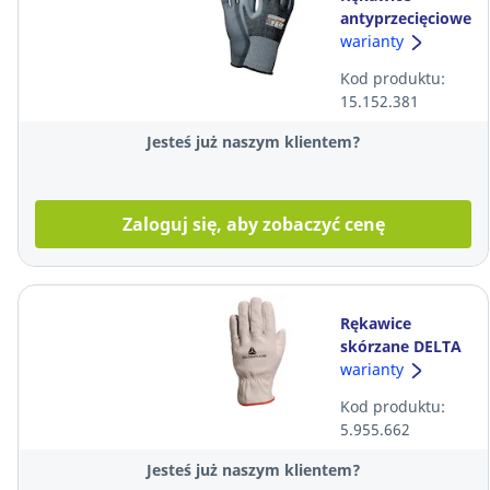
antyprzecięciowe
WORKLINK
warianty
Enduro Cut-XD
Kod produktu:
Expert, szare,
15.152.381
rozm. 9, Para
Jesteś już naszym klientem?
Zaloguj się, aby zobaczyć cenę
Rękawice
skórzane DELTA
PLUS FBN49,
warianty
rozmiar 10
Kod produktu:
5.955.662
Jesteś już naszym klientem?