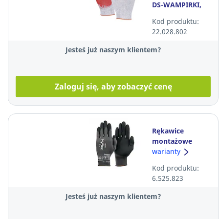
DS-WAMPIRKI,
czerwone,
Kod produktu:
rozmiar
22.028.802
uniwersalny, 10
par
Jesteś już naszym klientem?
Zaloguj się, aby zobaczyć cenę
Rękawice
montażowe
powleczone
warianty
pianką nitrylową
Kod produktu:
Ansell HyFlex 11-
6.525.823
840, R9, para
Jesteś już naszym klientem?