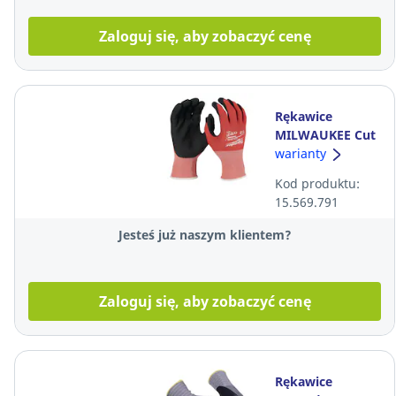
Zaloguj się, aby zobaczyć cenę
Rękawice
MILWAUKEE Cut
A (Level 1),
warianty
rozmiar 9
Kod produktu:
15.569.791
Jesteś już naszym klientem?
Zaloguj się, aby zobaczyć cenę
Rękawice