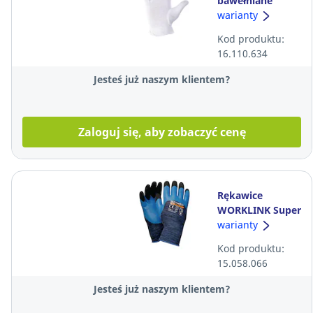
bawełniane
POLSTAR Mini,
warianty
białe, rozmiar 8
Kod produktu:
16.110.634
Jesteś już naszym klientem?
Zaloguj się, aby zobaczyć cenę
Rękawice
WORKLINK Super
Tech Blue Fix,
warianty
czarno-niebieski,
Kod produktu:
rozmiar 10, Para
15.058.066
Jesteś już naszym klientem?