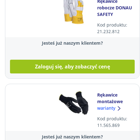
Rękawice
robocze DONAU
SAFETY
DOKBASIC, Żółte,
Kod produktu:
Rozmiar 10,5
21.232.812
Jesteś już naszym klientem?
Zaloguj się, aby zobaczyć cenę
Rękawice
montażowe
powleczone
warianty
pianką nitrylową
Kod produktu:
Guide 574, R10,
11.565.869
para
Jesteś już naszym klientem?