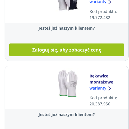
SAFETY Skóra
warianty
kozia z
Kod produktu:
ściągaczem,
19.772.482
rozmiar 10
Jesteś już naszym klientem?
Zaloguj się, aby zobaczyć cenę
Rękawice
montażowe
powleczone PU
warianty
DONAU SAFETY,
Kod produktu:
białe, rozmiar 7
20.387.956
Jesteś już naszym klientem?