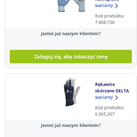
SUNGBOO SWG-
warianty
PDL, rozmiar 8
Kod produktu:
7.808.736
Jesteś już naszym klientem?
Zaloguj się, aby zobaczyć cenę
Rękawice
skórzane DELTA
PLUS CT402,
warianty
rozmiar 9
Kod produktu:
6.065.207
Jesteś już naszym klientem?