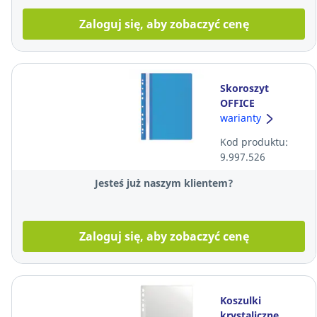
Zaloguj się, aby zobaczyć cenę
Skoroszyt
OFFICE
PRODUCTS, A4,
warianty
wpinany,
Kod produktu:
niebieski, miękki
9.997.526
Jesteś już naszym klientem?
Zaloguj się, aby zobaczyć cenę
Koszulki
krystaliczne