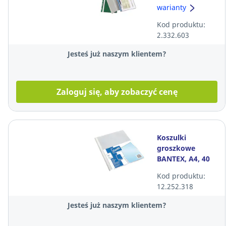
wpinany, twardy
warianty
PVC czerwony
Kod produktu:
2.332.603
Jesteś już naszym klientem?
Zaloguj się, aby zobaczyć cenę
Koszulki
groszkowe
BANTEX, A4, 40
mikronów, 100
Kod produktu:
sztuk
12.252.318
Jesteś już naszym klientem?