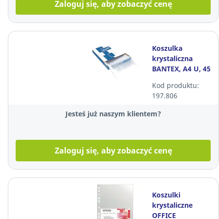
Zaloguj się, aby zobaczyć cenę
Koszulka
krystaliczna
BANTEX, A4 U, 45
mikronów,
Kod produktu:
pudełko 100
197.806
sztuk
Jesteś już naszym klientem?
Zaloguj się, aby zobaczyć cenę
Koszulki
krystaliczne
OFFICE