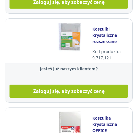
Zaloguj się, aby zobaczyć cenę
Koszulki
krystaliczne
rozszerzane
D.RECT, A4, 170
Kod produktu:
mikronów, 10
9.717.121
sztuk
Jesteś już naszym klientem?
Zaloguj się, aby zobaczyć cenę
Koszulka
krystaliczna
OFFICE