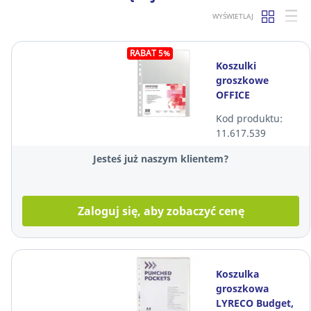
WYŚWIETLAJ
RABAT 5%
Koszulki
groszkowe
OFFICE
PRODUCTS, A4,
Kod produktu:
40 mikronów,
11.617.539
100 sztuk
Jesteś już naszym klientem?
Zaloguj się, aby zobaczyć cenę
Koszulka
groszkowa
LYRECO Budget,