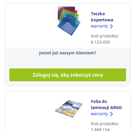
Teczka
kopertowa
EXACOMPTA A4,
warianty
miks kolorów,
Kod produktu:
opakowanie 5
8.123.439
sztuk
Jesteś już naszym klientem?
Zaloguj się, aby zobaczyć cenę
Folia do
laminacji ARGO
A3, 2x80
warianty
mikronów,
Kod produktu:
opakowanie 100
3.888.154