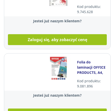
PRODUCTS, A4,
Kod produktu:
50 mikronów,
9.745.628
100 sztuk
Jesteś już naszym klientem?
Zaloguj się, aby zobaczyć cenę
Folia do
laminacji OFFICE
PRODUCTS, A4,
2x80 mikronów,
Kod produktu:
błyszcząca, 100
9.081.896
sztuk
Jesteś już naszym klientem?