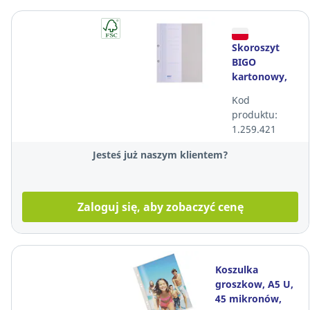
Skoroszyt
BIGO
kartonowy,
oczkowy -
Kod
połowa
produktu:
okładki
1.259.421
Jesteś już naszym klientem?
Zaloguj się, aby zobaczyć cenę
Koszulka
groszkow, A5 U,
45 mikronów,