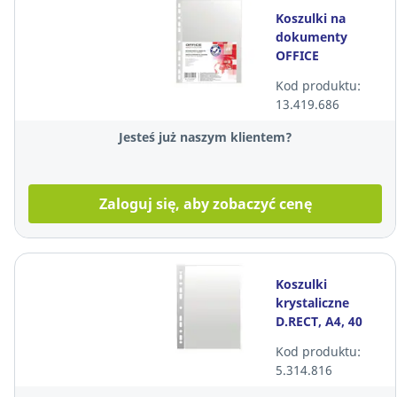
Koszulki na
dokumenty
OFFICE
PRODUCTS, PP,
Kod produktu:
A4, groszkowe,
13.419.686
50mikr., 100szt
Jesteś już naszym klientem?
Zaloguj się, aby zobaczyć cenę
Koszulki
krystaliczne
D.RECT, A4, 40
mikronów, 100
Kod produktu:
sztuk*
5.314.816