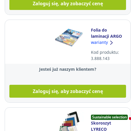
Zaloguj się, aby zobaczyć cenę
Folia do
laminacji ARGO
A4, 2x80
warianty
mikronów,
Kod produktu:
opakowanie 100
3.888.143
sztuk
Jesteś już naszym klientem?
Zaloguj się, aby zobaczyć cenę
Sustainable selection
Skoroszyt
LYRECO