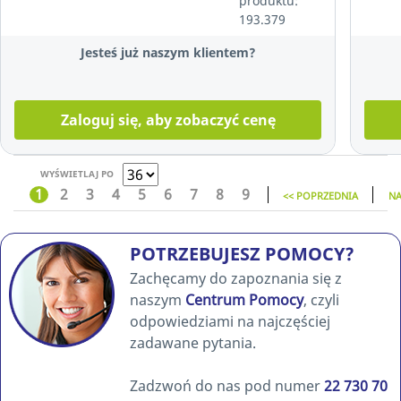
produktu:
193.379
Jesteś już naszym klientem?
Zaloguj się, aby zobaczyć cenę
WYŚWIETLAJ PO
1
2
3
4
5
6
7
8
9
<< POPRZEDNIA
NA
POTRZEBUJESZ POMOCY?
Zachęcamy do zapoznania się z
naszym
Centrum Pomocy
, czyli
odpowiedziami na najczęściej
zadawane pytania.
Zadzwoń do nas pod numer
22 730 70