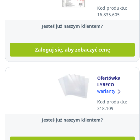
PRODUCTS, A4,
Kod produktu:
55 mikronów,
16.835.605
100 sztuk
Jesteś już naszym klientem?
Zaloguj się, aby zobaczyć cenę
Ofertówka
LYRECO
Premium
warianty
przezroczysta, w
Kod produktu:
opakowaniu 25
318.109
sztuk
Jesteś już naszym klientem?