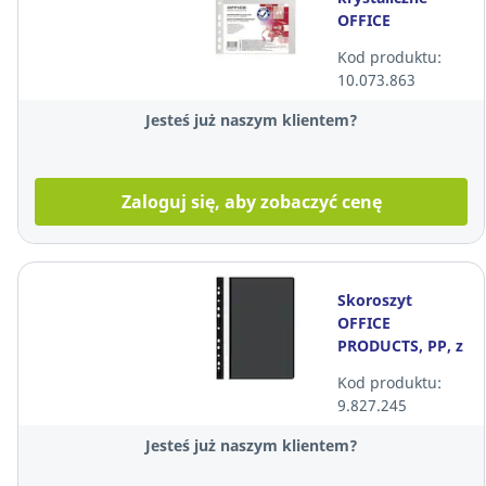
OFFICE
PRODUCTS, A4,
Kod produktu:
PP, 30
10.073.863
mikronów, 100
sztuk
Jesteś już naszym klientem?
Zaloguj się, aby zobaczyć cenę
Skoroszyt
OFFICE
PRODUCTS, PP, z
europerforacją,
Kod produktu:
A4, czarny,
9.827.245
miękki
Jesteś już naszym klientem?