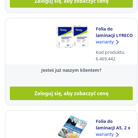
Zaloguj się, aby zobaczyć cenę
Folia do
laminacji LYRECO
A4
warianty
2x75mikronów,
Kod produktu:
błyszcząca,
6.469.442
opakowanie 100
sztuk
Jesteś już naszym klientem?
Zaloguj się, aby zobaczyć cenę
Folia do
laminacji A5, 2 x
80 mikronów,
warianty