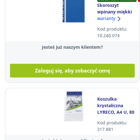
Skoroszyt
wpinany miękki
PP Biurfol w
warianty
kolorze
Kod produktu:
niebieskim
10.240.074
Jesteś już naszym klientem?
Zaloguj się, aby zobaczyć cenę
Koszulka
krystaliczna
LYRECO, A4 U, 80
mikronów,
Kod produktu:
opakowanie
317.881
foliowe, 100
sztuk