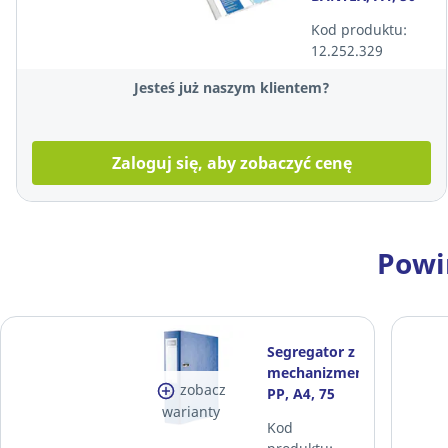
mikronów, 100
Kod produktu:
sztuk
12.252.329
Jesteś już naszym klientem?
Zaloguj się, aby zobaczyć cenę
Powi
Segregator z
mechanizmem,
zobacz
PP, A4, 75
warianty
mm,
Kod
niebieski