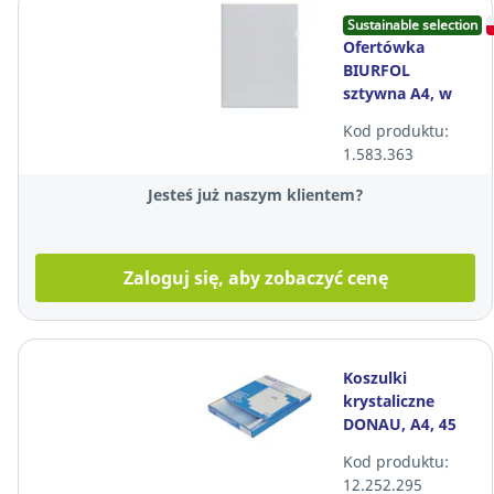
Sustainable selection
Ofertówka
BIURFOL
sztywna A4, w
opakowaniu 25
Kod produktu:
sztuk
1.583.363
Jesteś już naszym klientem?
Zaloguj się, aby zobaczyć cenę
Koszulki
krystaliczne
DONAU, A4, 45
mikronów, 100
Kod produktu:
sztuk
12.252.295