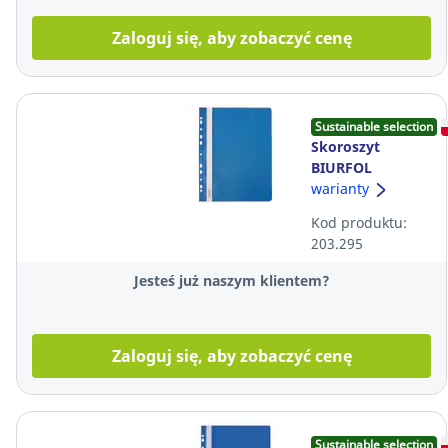
Zaloguj się, aby zobaczyć cenę
Sustainable selection
Skoroszyt
BIURFOL
wpinany, twardy,
warianty
niebieski
Kod produktu:
203.295
Jesteś już naszym klientem?
Zaloguj się, aby zobaczyć cenę
Sustainable selection