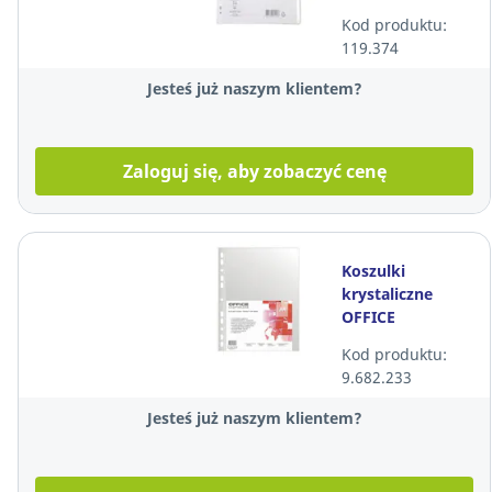
A4 U, 50
Kod produktu:
mikronów,
119.374
opakowanie 100
sztuk
Jesteś już naszym klientem?
Zaloguj się, aby zobaczyć cenę
Koszulki
krystaliczne
OFFICE
PRODUCTS, A4,
Kod produktu:
40 mikronów,
9.682.233
100 sztuk
Jesteś już naszym klientem?