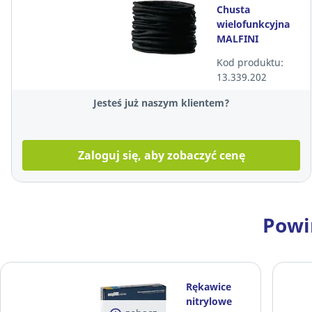
Chusta
wielofunkcyjna
MALFINI
TWISTER 328,
Kod produktu:
czarna
13.339.202
Jesteś już naszym klientem?
Zaloguj się, aby zobaczyć cenę
Powi
Rękawice
nitrylowe