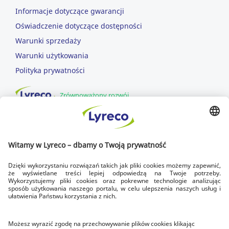
Informacje dotyczące gwarancji
Oświadczenie dotyczące dostępności
Warunki sprzedaży
Warunki użytkowania
Polityka prywatności
Zrównoważony rozwój
DOWOZIMY DLA CIEBIE
SZYBKA DOSTAWA
dowozimy w dni robocze
DOSTAWA NA CZAS
zawsze do godziny 17.00
BEZPŁATNY ZWROT
w ciągu 14 dni