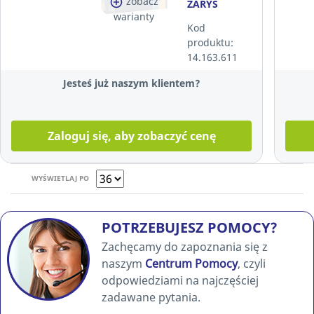
zobacz
ZARYS
warianty
EASYCARE
Kod
NITRILE,
produktu:
niebieskie,
14.163.611
rozmiar M,
100 sztuk
Jesteś już naszym klientem?
Zaloguj się, aby zobaczyć cenę
WYŚWIETLAJ PO
POTRZEBUJESZ POMOCY?
Zachęcamy do zapoznania się z
naszym
Centrum Pomocy
, czyli
odpowiedziami na najczęściej
zadawane pytania.