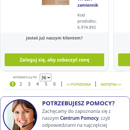
zamiennik
HP 85A
Kod
CE285A
produktu:
czarny
6.974.892
Jesteś już naszym klientem?
Zaloguj się, aby zobaczyć cenę
WYŚWIETLAJ PO
1
2
3
4
5
6
<< POPRZEDNIA
NASTĘPNA >>
POTRZEBUJESZ POMOCY?
Zachęcamy do zapoznania się z
naszym
Centrum Pomocy
, czyli
odpowiedziami na najczęściej