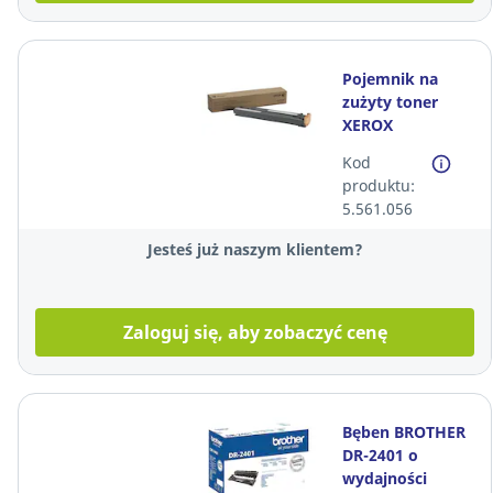
Pojemnik na
zużyty toner
XEROX
008R13061*
Kod
produktu:
5.561.056
Jesteś już naszym klientem?
Zaloguj się, aby zobaczyć cenę
Bęben BROTHER
DR-2401 o
wydajności