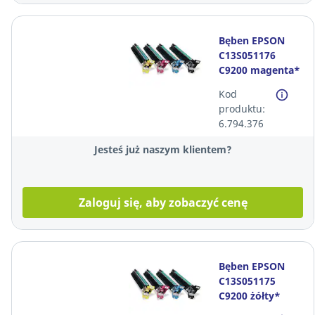
Bęben EPSON
C13S051176
C9200 magenta*
Kod
produktu:
6.794.376
Jesteś już naszym klientem?
Zaloguj się, aby zobaczyć cenę
Bęben EPSON
C13S051175
C9200 żółty*