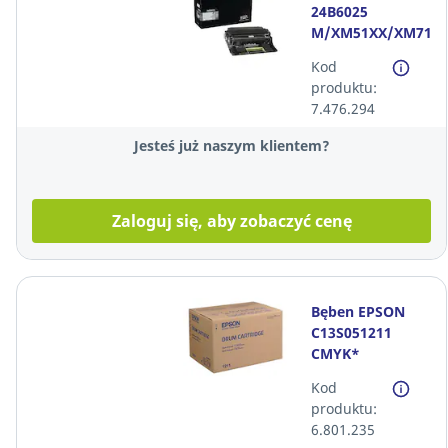
24B6025
M/XM51XX/XM71X
czarny*
Kod
produktu:
7.476.294
Jesteś już naszym klientem?
Zaloguj się, aby zobaczyć cenę
Bęben EPSON
C13S051211
CMYK*
Kod
produktu:
6.801.235