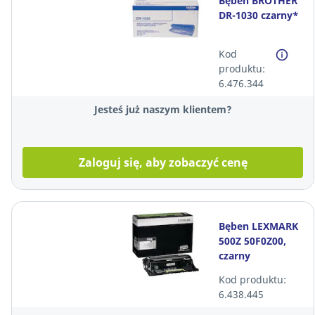
Bęben BROTHER
DR-1030 czarny*
Kod
produktu:
6.476.344
Jesteś już naszym klientem?
Zaloguj się, aby zobaczyć cenę
Bęben LEXMARK
500Z 50F0Z00,
czarny
Kod produktu:
6.438.445