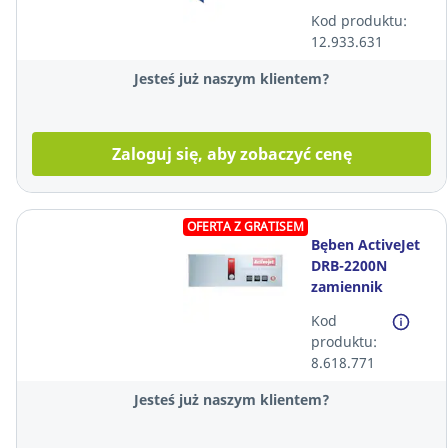
12000 stron
Kod produktu:
czarny
12.933.631
Jesteś już naszym klientem?
Zaloguj się, aby zobaczyć cenę
OFERTA Z GRATISEM
Bęben ActiveJet
DRB-2200N
zamiennik
Brother DR-2200,
Kod
czarny*
produktu:
8.618.771
Jesteś już naszym klientem?