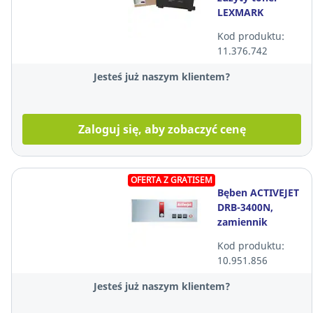
LEXMARK
78C0W00 25000
Kod produktu:
stron
11.376.742
Jesteś już naszym klientem?
Zaloguj się, aby zobaczyć cenę
OFERTA Z GRATISEM
Bęben ACTIVEJET
DRB-3400N,
zamiennik
BROTHER DR-
Kod produktu:
3400 czarny
10.951.856
Jesteś już naszym klientem?