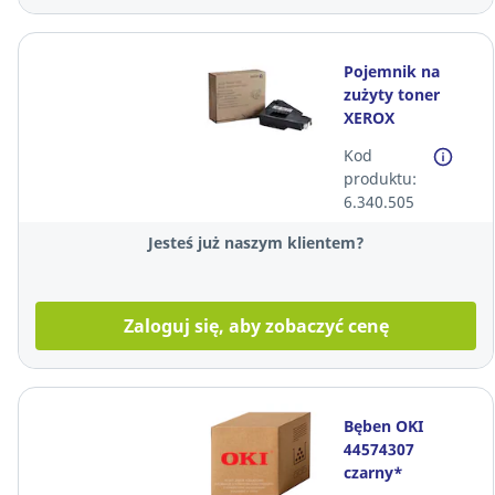
Pojemnik na
zużyty toner
XEROX
108R01124*
Kod
produktu:
6.340.505
Jesteś już naszym klientem?
Zaloguj się, aby zobaczyć cenę
Bęben OKI
44574307
czarny*