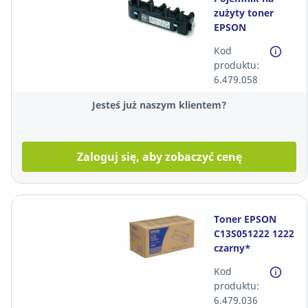
zużyty toner
EPSON
C13S050595
Kod
36000 stron*
produktu:
6.479.058
Jesteś już naszym klientem?
Zaloguj się, aby zobaczyć cenę
Toner EPSON
C13S051222 1222
czarny*
Kod
produktu:
6.479.036