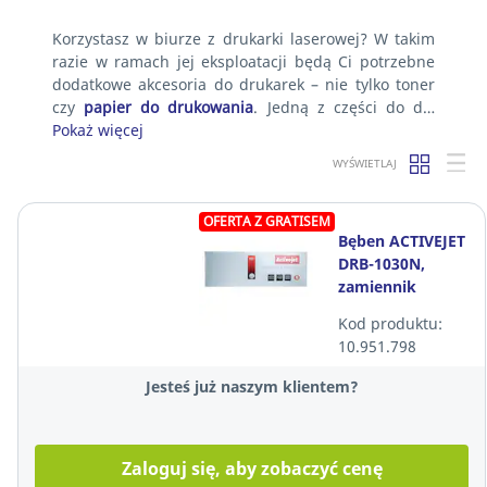
Korzystasz w biurze z drukarki laserowej? W takim
razie w ramach jej eksploatacji będą Ci potrzebne
dodatkowe akcesoria do drukarek – nie tylko toner
czy
papier do drukowania
. Jedną z części do d…
Pokaż więcej
WYŚWIETLAJ
OFERTA Z GRATISEM
Bęben ACTIVEJET
DRB-1030N,
zamiennik
BROTHER DR-
Kod produktu:
1030, czarny
10.951.798
Jesteś już naszym klientem?
Zaloguj się, aby zobaczyć cenę