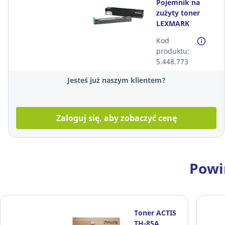
Pojemnik na
zużyty toner
LEXMARK
C950X76G*
Kod
produktu:
5.448.773
Jesteś już naszym klientem?
Zaloguj się, aby zobaczyć cenę
Powi
Toner ACTIS
TH-85A