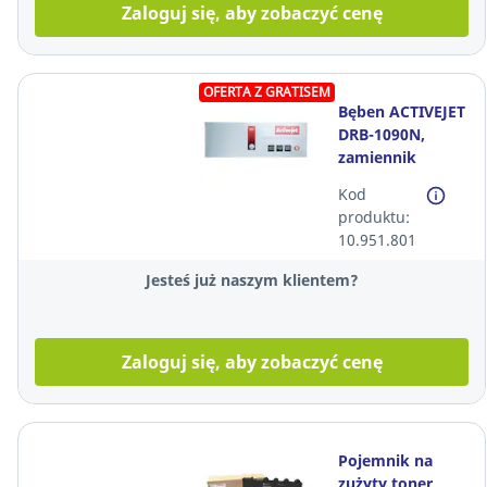
Zaloguj się, aby zobaczyć cenę
OFERTA Z GRATISEM
Bęben ACTIVEJET
DRB-1090N,
zamiennik
BROTHER DR-
Kod
1090*
produktu:
10.951.801
Jesteś już naszym klientem?
Zaloguj się, aby zobaczyć cenę
Pojemnik na
zużyty toner