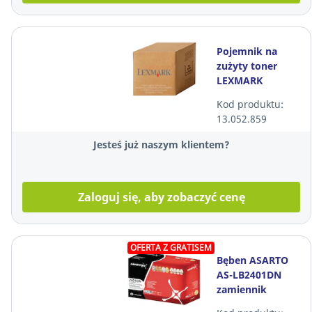
Pojemnik na
zużyty toner
LEXMARK
20N0W00
Kod produktu:
13.052.859
Jesteś już naszym klientem?
Zaloguj się, aby zobaczyć cenę
OFERTA Z GRATISEM
Bęben ASARTO
AS-LB2401DN
zamiennik
BROTHER DR-