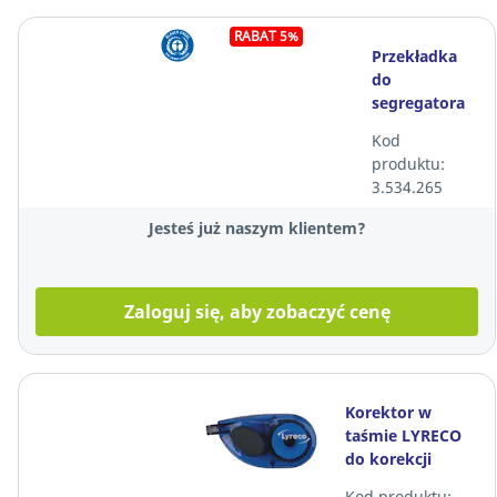
RABAT 5%
Przekładka
do
segregatora
EXACOMPTA
Kod
Forever,
produktu:
karton, 1/3
3.534.265
A4, żółta, 100
sztuk
Jesteś już naszym klientem?
Zaloguj się, aby zobaczyć cenę
Korektor w
taśmie LYRECO
do korekcji
bocznej, 4,2 mm
Kod produktu: