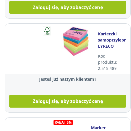
Zaloguj się, aby zobaczyć cenę
Karteczki
samoprzylepne
LYRECO
Brilliant
Kod
75x75, w
produktu:
opakowaniu
2.515.489
6 sztuk
Jesteś już naszym klientem?
Zaloguj się, aby zobaczyć cenę
RABAT 5%
Marker