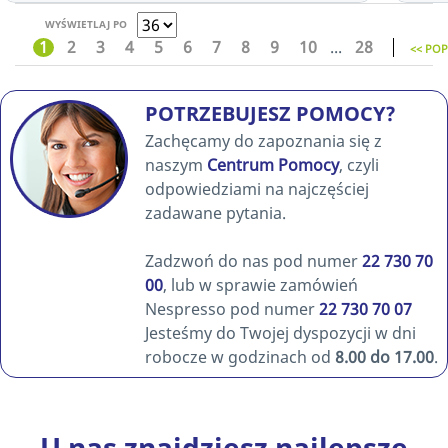
WYŚWIETLAJ PO
1
2
3
4
5
6
7
8
9
10
...
28
<< PO
POTRZEBUJESZ POMOCY?
Zachęcamy do zapoznania się z
naszym
Centrum Pomocy
, czyli
odpowiedziami na najczęściej
zadawane pytania.
Zadzwoń do nas pod numer
22 730 70
00
, lub w sprawie zamówień
Nespresso pod numer
22 730 70 07
Jesteśmy do Twojej dyspozycji w dni
robocze w godzinach od
8.00 do 17.00
.
U nas znajdziesz najlepsze