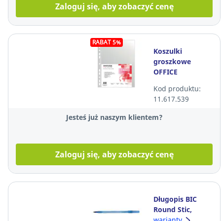
Zaloguj się, aby zobaczyć cenę
RABAT 5%
Koszulki
groszkowe
OFFICE
PRODUCTS, A4,
Kod produktu:
40 mikronów,
11.617.539
100 sztuk
Jesteś już naszym klientem?
Zaloguj się, aby zobaczyć cenę
Długopis BIC
Round Stic,
niebieski
warianty