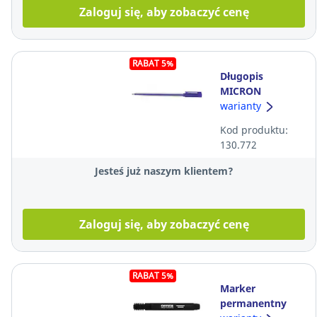
Zaloguj się, aby zobaczyć cenę
RABAT 5%
Długopis
MICRON
niebieski, 0,7
warianty
mm, obudowa
Kod produktu:
przezroczysta
130.772
Jesteś już naszym klientem?
Zaloguj się, aby zobaczyć cenę
RABAT 5%
Marker
permanentny