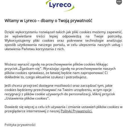
DOWOZIMY DLA CIEBIE
SZYBKA DOSTAWA
dowozimy w dni robocze
DOSTAWA NA CZAS
zawsze do godziny 17.00
BEZPŁATNY ZWROT
w ciągu 14 dni
O LYRECO
Poznaj Lyreco
Lyreco News
Kariera w Lyreco