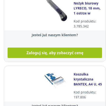
Nożyk biurowy
LYRECO, 18 mm,
1 ostrze w
komplecie
Kod produktu:
3.785.342
Jesteś już naszym klientem?
Zaloguj się, aby zobaczyć cenę
Koszulka
krystaliczna
BANTEX, A4 U, 45
mikronów,
Kod produktu:
pudełko 100
197.806
sztuk
Jesteś już naszym klientem?