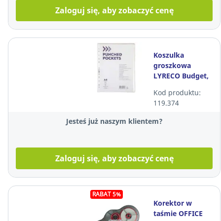
Zaloguj się, aby zobaczyć cenę
Koszulka
groszkowa
LYRECO Budget,
A4 U, 50
Kod produktu:
mikronów,
119.374
opakowanie 100
sztuk
Jesteś już naszym klientem?
Zaloguj się, aby zobaczyć cenę
RABAT 5%
Korektor w
taśmie OFFICE