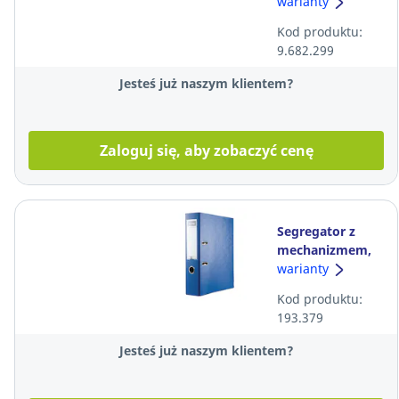
OFFICE PROD.
warianty
17071211,
Kod produktu:
okrągła
9.682.299
końcówka,
czarny
Jesteś już naszym klientem?
Zaloguj się, aby zobaczyć cenę
Segregator z
mechanizmem,
PP, A4, 75 mm,
warianty
niebieski
Kod produktu:
193.379
Jesteś już naszym klientem?