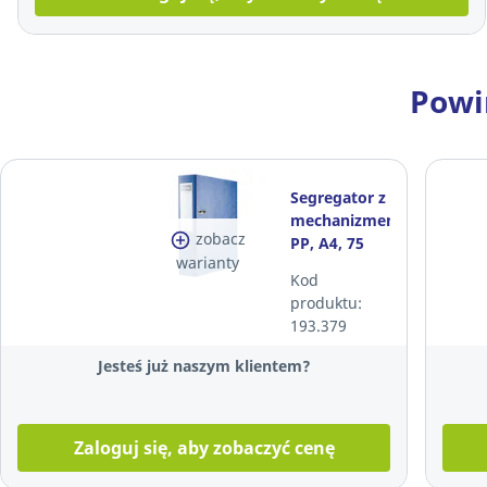
Powi
Segregator z
mechanizmem,
zobacz
PP, A4, 75
warianty
mm,
Kod
niebieski
produktu:
193.379
Jesteś już naszym klientem?
Zaloguj się, aby zobaczyć cenę