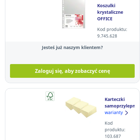
Koszulki
krystaliczne
OFFICE
PRODUCTS, A4,
Kod produktu:
50 mikronów,
9.745.628
100 sztuk
Jesteś już naszym klientem?
Zaloguj się, aby zobaczyć cenę
Karteczki
samoprzylepne
LYRECO
warianty
50x40 mm, w
Kod
opakowaniu
produktu:
12 bloczków
103.687