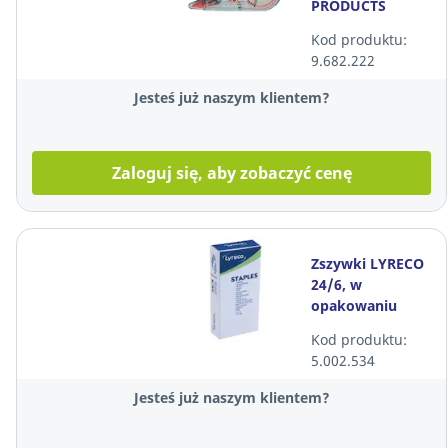
PRODUCTS
17101821-99, 5
Kod produktu:
mm x 8 m
9.682.222
Jesteś już naszym klientem?
Zaloguj się, aby zobaczyć cenę
Zszywki LYRECO
24/6, w
opakowaniu
1000 sztuk
Kod produktu:
5.002.534
Jesteś już naszym klientem?