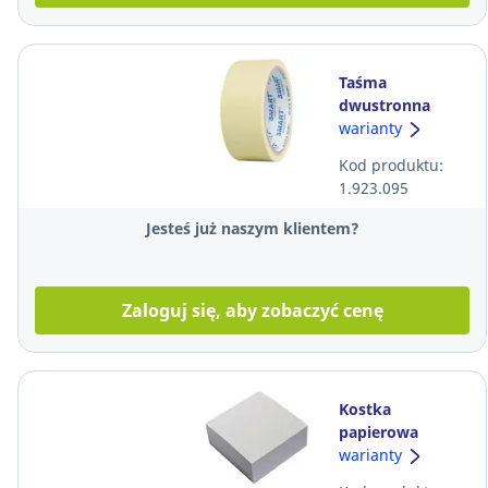
Taśma
dwustronna
CARPET, 38 mm
warianty
x 10 m
Kod produktu:
1.923.095
Jesteś już naszym klientem?
Zaloguj się, aby zobaczyć cenę
Kostka
papierowa
klejona, biała 85
warianty
x 85 x 35 mm