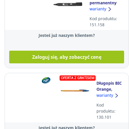
permanentny
LYRECO, okrągła
warianty
końcówka,
Kod produktu:
czarny
151.158
Jesteś już naszym klientem?
Zaloguj się, aby zobaczyć cenę
OFERTA Z GRATISEM
Długopis BIC
Orange,
niebieski
warianty
Kod
produktu:
130.101
Jesteś już naszym klientem?