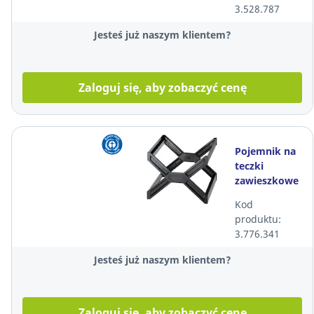
3.528.787
sztuk
Jesteś już naszym klientem?
Zaloguj się, aby zobaczyć cenę
Pojemnik na
teczki
zawieszkowe
DURABLE
Kod
Carry Plus
produktu:
3.776.341
Jesteś już naszym klientem?
Zaloguj się, aby zobaczyć cenę