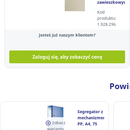
zawieszkowych
SPIRAL
Kod
Manila A4
produktu:
kremowe
1.928.296
opakowanie
10 kompl.
Jesteś już naszym klientem?
Zaloguj się, aby zobaczyć cenę
Powi
Segregator z
mechanizmem,
zobacz
PP, A4, 75
warianty
mm,