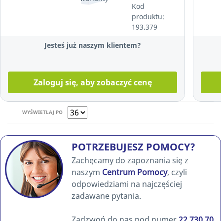
Kod
niebieski
produktu:
193.379
Jesteś już naszym klientem?
Zaloguj się, aby zobaczyć cenę
WYŚWIETLAJ PO
POTRZEBUJESZ POMOCY?
Zachęcamy do zapoznania się z
naszym
Centrum Pomocy
, czyli
odpowiedziami na najczęściej
zadawane pytania.
Zadzwoń do nas pod numer
22 730 70