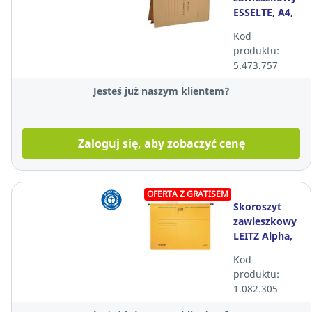
ESSELTE, A4,
akta
Kod
osobowe,
produktu:
brązowy, 10
5.473.757
sztuk
Jesteś już naszym klientem?
Zaloguj się, aby zobaczyć cenę
OFERTA Z GRATISEM
Skoroszyt
zawieszkowy
LEITZ Alpha,
A4, żółty
Kod
produktu:
1.082.305