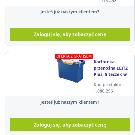
113.498
Jesteś już naszym klientem?
Zaloguj się, aby zobaczyć cenę
OFERTA Z GRATISEM
Kartoteka
przenośna LEITZ
Plus, 5 teczek w
komplecie, do 20
Kod produktu:
teczek, niebieska
1.080.296
Jesteś już naszym klientem?
Zaloguj się, aby zobaczyć cenę