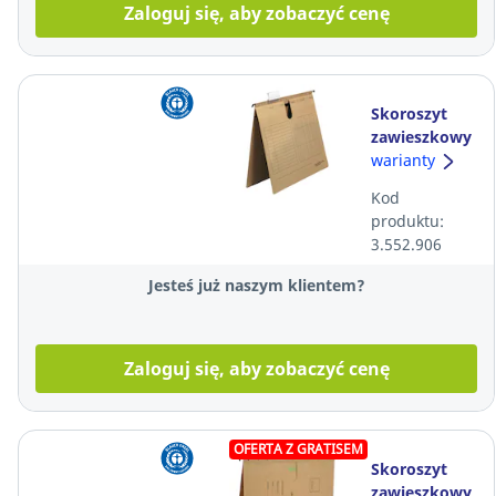
Zaloguj się, aby zobaczyć cenę
Skoroszyt
zawieszkowy
FALKEN, A4,
warianty
brązowy, 25
Kod
sztuk
produktu:
3.552.906
Jesteś już naszym klientem?
Zaloguj się, aby zobaczyć cenę
OFERTA Z GRATISEM
Skoroszyt
zawieszkowy