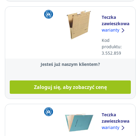
Teczka
zawieszkowa
FALKEN, A4, z
warianty
płóciennym
Kod
bokiem,
produktu:
brązowa, 25
3.552.859
sztuk
Jesteś już naszym klientem?
Zaloguj się, aby zobaczyć cenę
Teczka
zawieszkowa
SPIRAL, A4,
warianty
akta