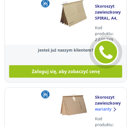
Skoroszyt
zawieszkowy
SPIRAL, A4,
beżowy, 5
Kod
sztuk
produktu:
2.630.749
Jesteś już naszym klientem?
Zaloguj się, aby zobaczyć cenę
Skoroszyt
zawieszkowy
SPIRAL, A4,
warianty
akta
Kod
osobowe,
produktu:
brązowy, 10