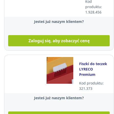
Kod
osobowe,
produktu:
niebieska, 10
1.928.456
sztuk
Jesteś już naszym klientem?
Zaloguj się, aby zobaczyć cenę
Fiszki do teczek
LYRECO
Premium
plastikowe
Kod produktu:
opakowanie 25
321.373
sztuk
Jesteś już naszym klientem?