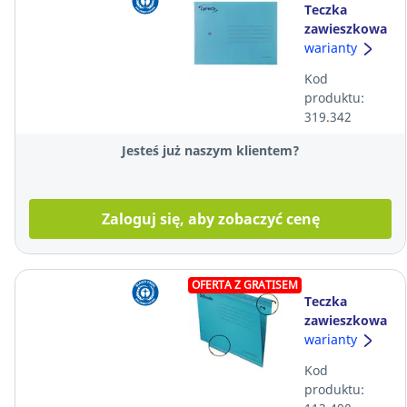
Teczka
zawieszkowa
LYRECO
warianty
Premium, A4,
Kod
niebieska, 25
produktu:
sztuk
319.342
Jesteś już naszym klientem?
Zaloguj się, aby zobaczyć cenę
OFERTA Z GRATISEM
Teczka
zawieszkowa
ESSELTE
warianty
Pendaflex,
Kod
A4, niebieska,
produktu:
25 sztuk