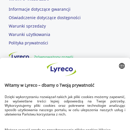
Informacje dotyczące gwarancji
Oświadczenie dotyczące dostępności
Warunki sprzedaży
Warunki użytkowania
Polityka prywatności
Zrównoważony rozwój
DOWOZIMY DLA CIEBIE
SZYBKA DOSTAWA
dowozimy w dni robocze
DOSTAWA NA CZAS
zawsze do godziny 17.00
BEZPŁATNY ZWROT
w ciągu 14 dni