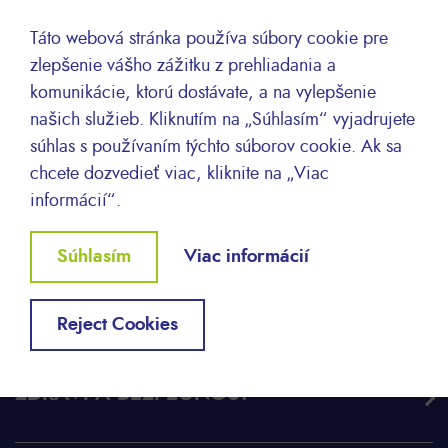
KOR
한국어
Táto webová stránka používa súbory cookie pre
zlepšenie vášho zážitku z prehliadania a
komunikácie, ktorú dostávate, a na vylepšenie
našich služieb. Kliknutím na „Súhlasím“ vyjadrujete
súhlas s používaním týchto súborov cookie. Ak sa
chcete dozvedieť viac, kliknite na „Viac
informácií“.
Withdraw
Súhlasím
Viac informácií
consent
O společnosti Lyreco
Reject Cookies
ZDRAVÍ A BEZPEČNOST