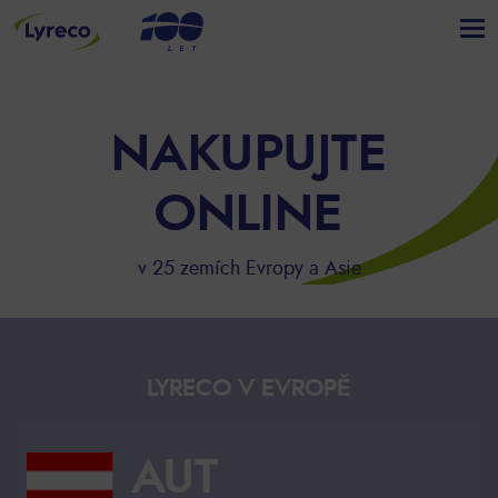
NAKUPUJTE
ONLINE
v 25 zemích Evropy a Asie
LYRECO V EVROPĚ
AUT