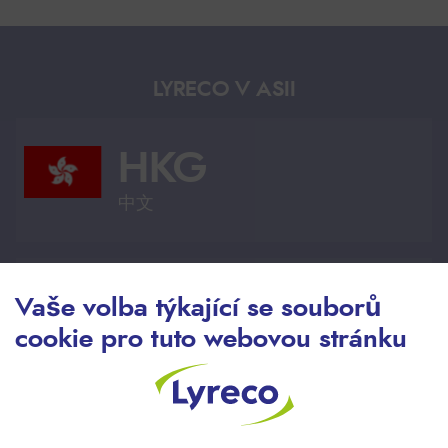
LYRECO V ASII
HKG
中文
HKG
Vaše volba týkající se souborů
cookie pro tuto webovou stránku
Anglie