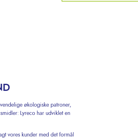
ND
nvendelige økologiske patroner,
gsmidler: Lyreco har udviklet en
lagt vores kunder med det formål