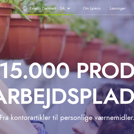
Lyreco Danmark - DA
Om Lyreco
Løsninger
15.000 PRO
 ARBEJDSPLA
Fra kontorartikler til personlige værnemidler