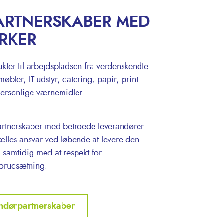
ARTNERSKABER MED
RKER
ter til arbejdspladsen fra verdenskendte
øbler, IT-udstyr, catering, papir, print-
personlige værnemidler.
artnerskaber med betroede leverandører
fælles ansvar ved løbende at levere den
s, samtidig med at respekt for
 forudsætning.
ndørpartnerskaber