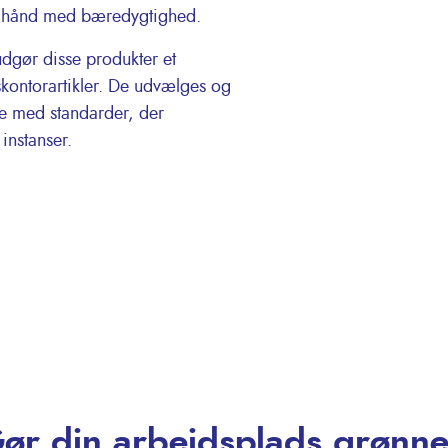
d i hånd med bæredygtighed.
udgør disse produkter et
tskontorartikler. De udvælges og
se med standarder, der
 instanser.
ør din arbejdsplads grønne