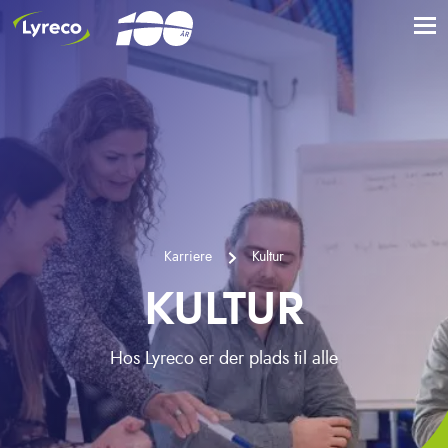
Karriere
Kultur
KULTUR
Hos Lyreco er der plads til alle