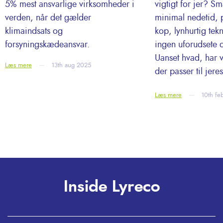
5% mest ansvarlige virksomheder i
vigtigt for jer? S
verden, når det gælder
minimal nedetid, p
klimaindsats og
kop, lynhurtig tekn
forsyningskædeansvar.
ingen uforudsete 
Uanset hvad, har v
Læs mere
13th aug 2025
der passer til jere
Læs mere
10th fe
Inside Lyreco