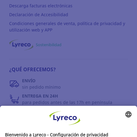
Descarga facturas electrónicas
Declaración de Accesibilidad
Condiciones generales de venta, política de privacidad y
utilización web y APP
Sostenibilidad
¿QUÉ OFRECEMOS?
ENVÍO
sin pedido mínimo
ENTREGA EN 24H
para pedidos antes de las 17h en península
DEVOLUCIONES
antes de 30 días