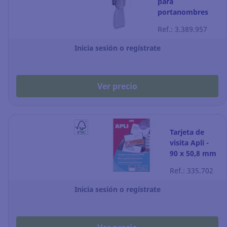
para
portanombres
Durable - Pack
Ref.: 3.389.957
de 25
Inicia sesión o regístrate
Ver precio
Tarjeta de
visita Apli -
90 x 50,8 mm
- 200 g - Caja
Ref.: 335.702
de 100
Inicia sesión o regístrate