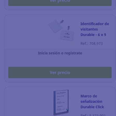
Ver precio
Identificador de
visitantes
Durable - 6 x 9
cm - Pack de 25
Ref.: 708.973
Inicia sesión o regístrate
Ver precio
Marco de
señalización
Durable Click
Sign - A4
Ref.: 5.373.001