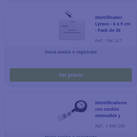
Identificador
Lyreco - 6 x 9 cm
- Pack de 30
Ref.: 104.167
Inicia sesión o regístrate
Ver precio
Identificadores
con cordón
extensible y
pinza Durable -
Ref.: 1.949.595
80 cm - Caja de
10