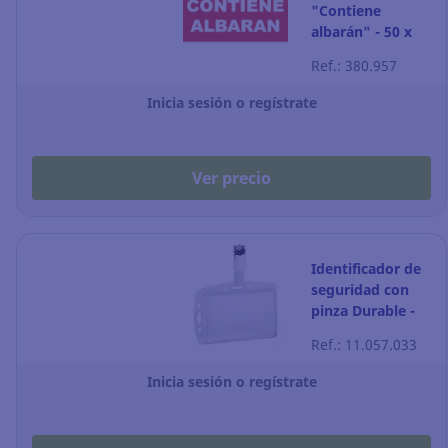
"Contiene
albarán" - 50 x
100 mm - rojo y
Ref.: 380.957
blanco - Rollo de
200
Inicia sesión o regístrate
Ver precio
Identificador de
seguridad con
pinza Durable -
90 x 54 mm -
Ref.: 11.057.033
Pack de 40
Inicia sesión o regístrate