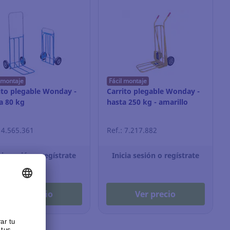
l montaje
Fácil montaje
ito plegable Wonday -
Carrito plegable Wonday -
a 80 kg
hasta 250 kg - amarillo
: 4.565.361
Ref.: 7.217.882
cia sesión o regístrate
Inicia sesión o regístrate
Ver precio
Ver precio