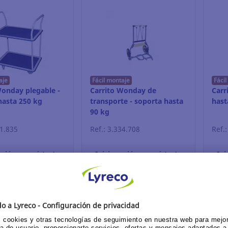
aje
Fácil montaje
Fáci
Wonday plegable -
Carrito Wonday de
Carr
hasta 250 kg
transporte - soporta hasta
hast
90 kg
21.835
Ref.: 3.334.708
Ref.
esión o regístrate
Inicia sesión o regístrate
Ini
Ver precio
Ver precio