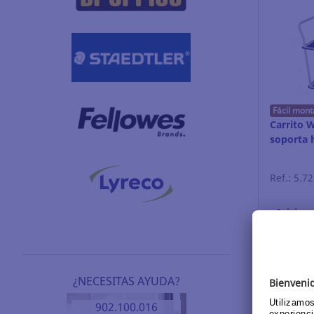
Fácil mont
Carrito 
soporta 
Ref.: 5.7
Inicia s
¿NECESITAS AYUDA?
902.100.016