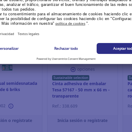
Te podrían interesar tam
opciones
Sustainable selection
S
ual semidesnatada
Cinta adhesiva de embalar
Pa
 de 6 briks
Tesa 57167 - 50 mm x 66 m -
ca
transparente
ro
002
Ref.: 338.609
Re
Inicia sesión o regístrate
sión o regístrate