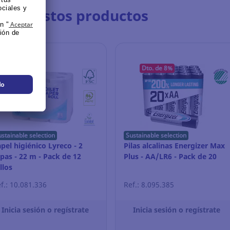
bién estos productos
Dto. de 8%
ustainable selection
Sustainable selection
pel higiénico Lyreco - 2
Pilas alcalinas Energizer Max
pas - 22 m - Pack de 12
Plus - AA/LR6 - Pack de 20
llos
f.: 10.081.336
Ref.: 8.095.385
Inicia sesión o regístrate
Inicia sesión o regístrate