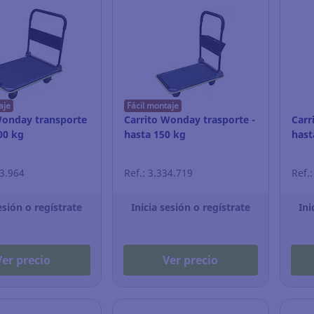
aje
Fácil montaje
Wonday transporte
Carrito Wonday trasporte -
Carr
00 kg
hasta 150 kg
hast
13.964
Ref.: 3.334.719
Ref.
esión o regístrate
Inicia sesión o regístrate
Ini
Ver precio
Ver precio