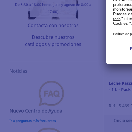
De 8:30 a 18:00 horas (julio y agosto de 8:00 a
17:00)
Contacta con nosotros
Descubre nuestros
catálogos y promociones
Noticias
Leche Pasc
- 1 L - Pack
Ref.: 5.469.
Nuevo Centro de Ayuda
Inicia se
Ir a preguntas más frecuentes