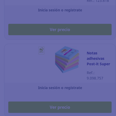
Ref.: 123.618
amarillo -
Cubo de 450
Inicia sesión o regístrate
Ver precio
Notas
adhesivas
Post-it Super
Sticky - 76 x
Ref.:
76 mm - color
9.098.757
Cosmic - 6
blocks
Inicia sesión o regístrate
Ver precio