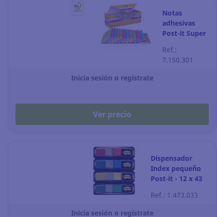
Notas
adhesivas
Post-it Super
Sticky - 76 x
Ref.:
76 mm -
7.150.301
colores
surtidos - 24
Inicia sesión o regístrate
blocks
Ver precio
Dispensador
Index pequeño
Post-it - 12 x 43
mm - colores
Ref.: 1.473.033
clásicos - Pack de
4
Inicia sesión o regístrate