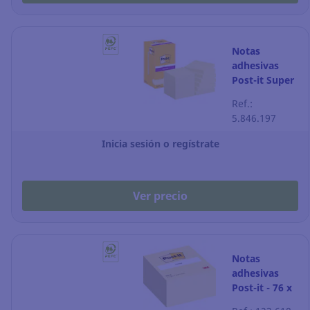
Notas
adhesivas
Post-it Super
Sticky - 76 x
Ref.:
76 mm -
5.846.197
amarillo - 12
blocks
Inicia sesión o regístrate
Ver precio
Notas
adhesivas
Post-it - 76 x
76 mm -