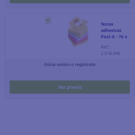
Notas
adhesivas
Post-it - 76 x
76 mm - en Z
Ref.:
- varios
2.518.946
colores - 6
blocks
Inicia sesión o regístrate
Ver precio