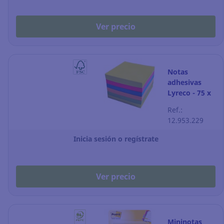
Ver precio
Notas
adhesivas
Lyreco - 75 x
75 mm - color
Ref.:
summer - 6
12.953.229
blocks
Inicia sesión o regístrate
Ver precio
Mininotas