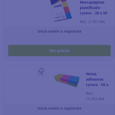
Marcapáginas
plastificado
Lyreco - 20 x 50
mm - colores
Ref.: 2.797.346
surtidos
Inicia sesión o regístrate
Ver precio
Notas
adhesivas
Lyreco - 50 x
50 mm - color
Ref.:
summer - 12
12.953.264
blocks
Inicia sesión o regístrate