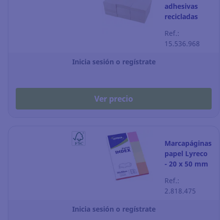
adhesivas
recicladas
Lyreco - 38 x
Ref.:
51 mm -
15.536.968
amarillo - 12
blocks
Inicia sesión o regístrate
Ver precio
Marcapáginas
papel Lyreco
- 20 x 50 mm
- colores
Ref.:
surtidos
2.818.475
Inicia sesión o regístrate