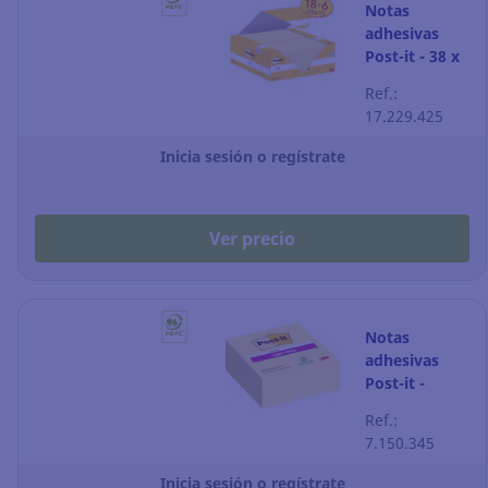
Notas
adhesivas
Post-it - 38 x
51 mm -
Ref.:
amarillo
17.229.425
canario - 24
blocks
Inicia sesión o regístrate
Ver precio
Notas
adhesivas
Post-it -
76 x 76 mm -
Ref.:
amarillo -
7.150.345
Cubo de 270
Inicia sesión o regístrate