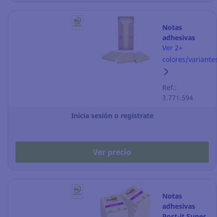
Notas
adhesivas
recicladas
Ver 2+
Post-it - 76 x
colores/variante
76 mm -
amarillo - 16
Ref.:
blocks
3.771.594
Inicia sesión o regístrate
Ver precio
Notas
adhesivas
Post-it Super