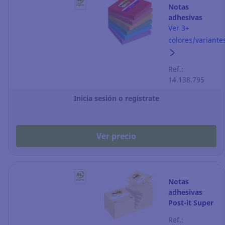
Notas
adhesivas
Post-it Super
Ver 3+
Sticky - 76 x
colores/variante
76 mm - color
playful - 6
Ref.:
blocks
14.138.795
Inicia sesión o regístrate
Ver precio
Notas
adhesivas
Post-it Super
Sticky - 76 x
Ref.:
76 mm - en Z