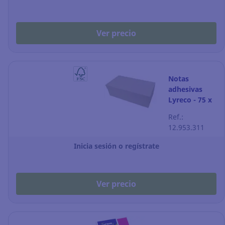
Ver precio
Notas
adhesivas
Lyreco - 75 x
75 mm -
Ref.:
amarillo - 12
12.953.311
blocks
Inicia sesión o regístrate
Ver precio