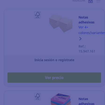
VISUALIZAR:
Notas
adhesivas
Lyreco - 75 x
Ver 4+
75 mm -
colores/variante
amarillo - 12
blocks
Ref.:
15.947.161
Inicia sesión o regístrate
Ver precio
Notas
adhesivas