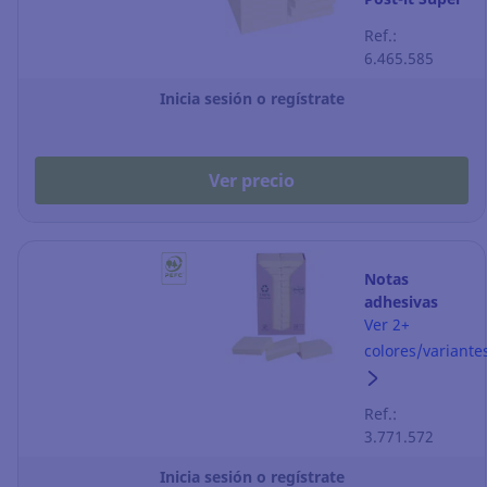
Sticky - 47 x
Ref.:
47 mm -
6.465.585
amarillo - 12
blocks
Inicia sesión o regístrate
Ver precio
Notas
adhesivas
recicladas
Ver 2+
Post-it - 38 x
colores/variante
51 mm -
amarillo - 24
Ref.:
blocks
3.771.572
Inicia sesión o regístrate