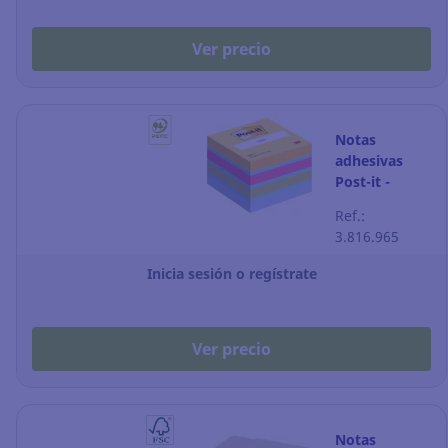
Ver precio
Notas
adhesivas
Post-it -
51 x 51 mm -
Ref.:
colores
3.816.965
surtidos -
Minicubo de
Inicia sesión o regístrate
400
Ver precio
Notas