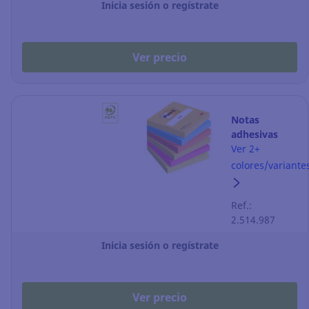
Inicia sesión o regístrate
Ver precio
Notas
adhesivas
Post-it -
Ver 2+
76 x 76 mm -
colores/variante
color energía
- 6 blocks
Ref.:
2.514.987
Inicia sesión o regístrate
Ver precio