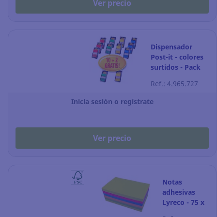
Ver precio
Dispensador
Post-it - colores
surtidos - Pack
de 10 + 2
Ref.: 4.965.727
Inicia sesión o regístrate
Ver precio
Notas
adhesivas
Lyreco - 75 x
127 mm -