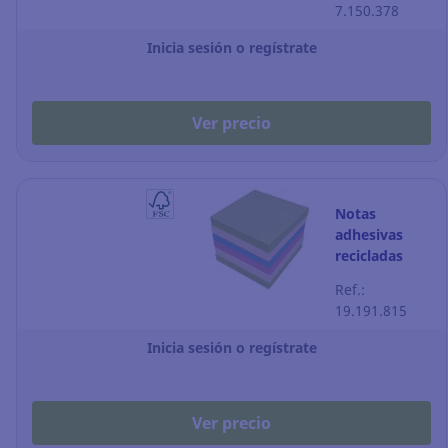
7.150.378
- amarillo
Inicia sesión o regístrate
Ver precio
Notas
adhesivas
recicladas
Lyreco - 75 x
Ref.:
75 - colores
19.191.815
surtidos -
Pack de 6
Inicia sesión o regístrate
Ver precio