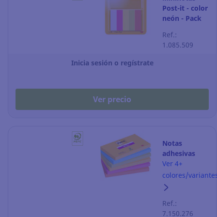
Post-it - color
neón - Pack
de 5
Ref.:
1.085.509
Inicia sesión o regístrate
Ver precio
Notas
adhesivas
Post-it Super
Ver 4+
Sticky - 76 x
colores/variante
127 mm -
color carnival
Ref.:
- 6 blocks
7.150.276