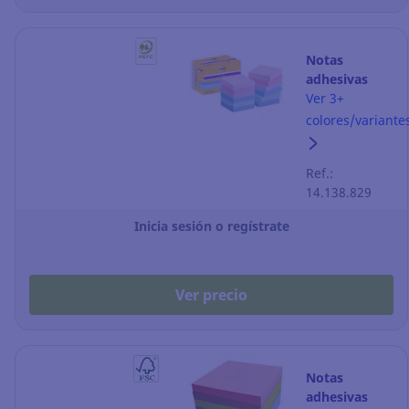
Notas
adhesivas
Post-it Super
Ver 3+
Sticky - 47 x
colores/variante
47 mm - color
soulful - 12
Ref.:
blocks
14.138.829
Inicia sesión o regístrate
Ver precio
Notas
adhesivas