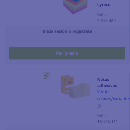
Lyreco -
75 x 75 mm -
Ref.:
colores
2.515.489
surtidos - 6
blocks
Inicia sesión o regístrate
Ver precio
Notas
adhesivas
Post-it - 76 x
Ver 4+
76 mm -
colores/variante
amarillo - 12
blocks
Ref.:
16.145.111