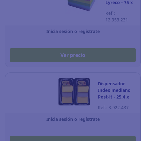
Lyreco - 75 x
75 mm - color
Ref.:
spring - 6
12.953.231
blocks
Inicia sesión o regístrate
Ver precio
Dispensador
Index mediano
Post-it - 25,4 x
43,2 mm -
Ref.: 3.922.437
amarillo - 2
packs de 50
Inicia sesión o regístrate