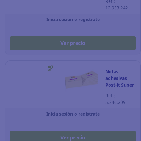
Ref.:
color
12.953.242
summer - 6
blocks
Inicia sesión o regístrate
Ver precio
Notas
adhesivas
Post-it Super
Sticky - 76 x
Ref.:
127 mm -
5.846.209
amarillo - 12
blocks
Inicia sesión o regístrate
Ver precio