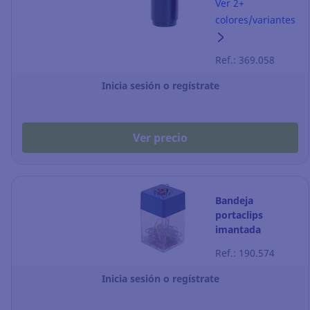
Archivo 2000 -
Ver 2+
negro
colores/variantes
Ref.: 369.058
Inicia sesión o regístrate
Ver precio
Bandeja
portaclips
imantada
Ref.: 190.574
Inicia sesión o regístrate