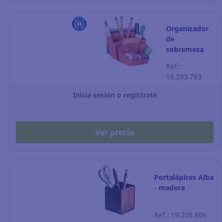
Organizador
de
sobremesa
Cep 580
Ref.:
Terranova -
19.203.783
terracota
Inicia sesión o regístrate
Ver precio
Portalápices Alba
- madera
Ref.: 19.200.806