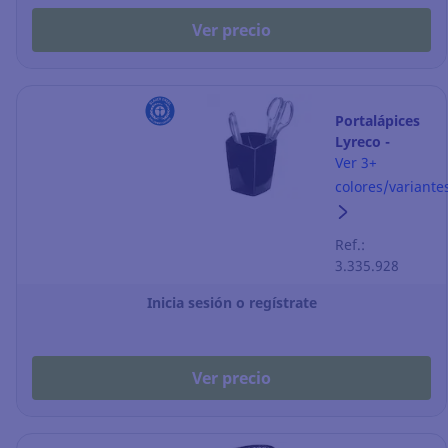
Ver precio
Portalápices
Lyreco -
negro
Ver 3+
colores/variante
Ref.:
3.335.928
Inicia sesión o regístrate
Ver precio