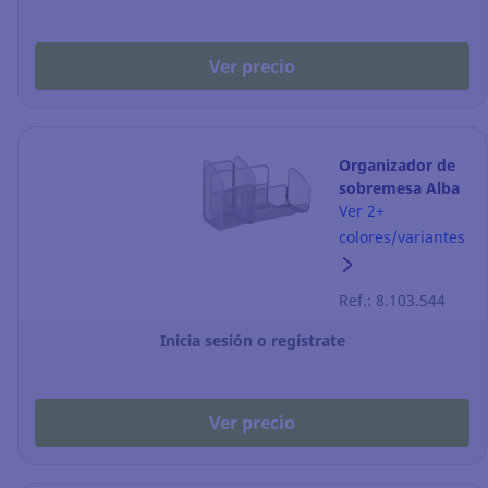
Ver precio
Organizador de
sobremesa Alba
Mesh - 3
Ver 2+
compartimentos
colores/variantes
- plata
Ref.: 8.103.544
Inicia sesión o regístrate
Ver precio