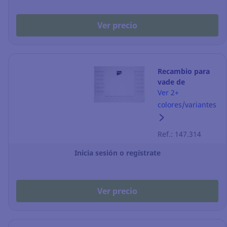
Ver precio
Recambio para
vade de
escritorio con
Ver 2+
calendario
colores/variantes
Lyreco - 25 hojas
Ref.: 147.314
Inicia sesión o regístrate
Ver precio