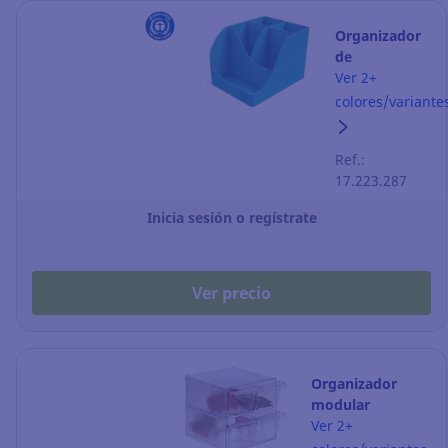
Organizador
de
sobremesa
Ver 2+
Exacompta
colores/variante
Pen-wave
Skandi - azul
Ref.:
pacífico
17.223.287
Inicia sesión o regístrate
Ver precio
Organizador
modular
Archicubo
Ver 2+
Archivo 2000 - 4