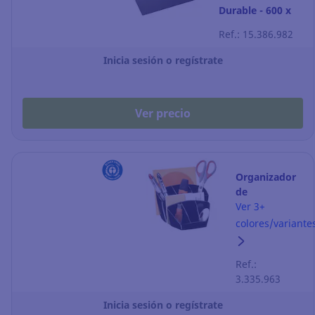
Durable - 600 x
500 mm - negro
Ref.: 15.386.982
Inicia sesión o regístrate
Ver precio
Organizador
de
sobremesa
Ver 3+
Lyreco -
colores/variante
negro
Ref.:
3.335.963
Inicia sesión o regístrate