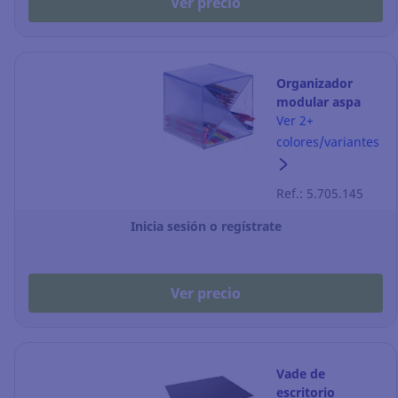
Ver precio
Organizador
modular aspa
Archicubo
Ver 2+
Archivo 2000 - 4
colores/variantes
huecos -
transparente
Ref.: 5.705.145
Inicia sesión o regístrate
Ver precio
Vade de
escritorio