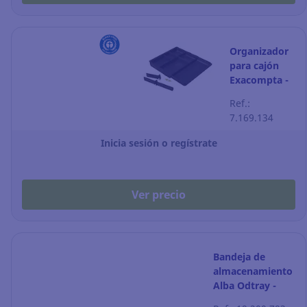
Organizador
para cajón
Exacompta -
modulable -
Ref.:
negro
7.169.134
Inicia sesión o regístrate
Ver precio
Bandeja de
almacenamiento
Alba Odtray -
madera/negro