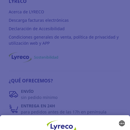
LYRECO
Acerca de LYRECO
Descarga facturas electrónicas
Declaración de Accesibilidad
Condiciones generales de venta, política de privacidad y
utilización web y APP
Sostenibilidad
¿QUÉ OFRECEMOS?
ENVÍO
sin pedido mínimo
ENTREGA EN 24H
para pedidos antes de las 17h en península
DEVOLUCIONES
antes de 30 días