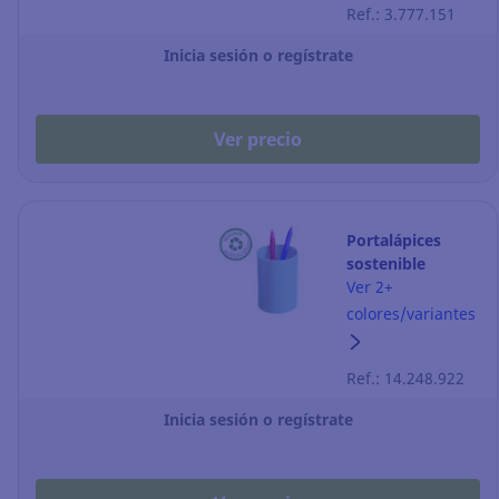
Ref.: 3.777.151
Inicia sesión o regístrate
Ver precio
Portalápices
sostenible
Archivo 2000
Ver 2+
Ecogreen - azul
colores/variantes
Ref.: 14.248.922
Inicia sesión o regístrate