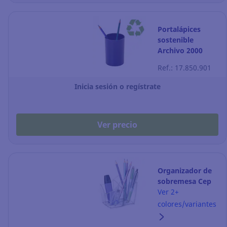
Portalápices
sostenible
Archivo 2000
Ecogreen - azul
Ref.: 17.850.901
Inicia sesión o regístrate
Ver precio
Organizador de
sobremesa Cep
Ellypse -
Ver 2+
transparente
colores/variantes