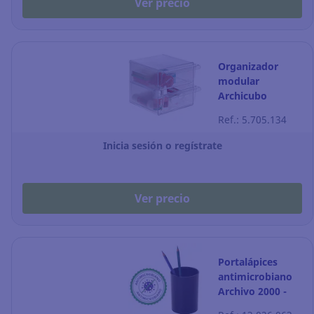
Ver precio
Organizador
modular
Archicubo
Archivo 2000 - 2
Ref.: 5.705.134
cajones -
transparente
Inicia sesión o regístrate
Ver precio
Portalápices
antimicrobiano
Archivo 2000 -
negro