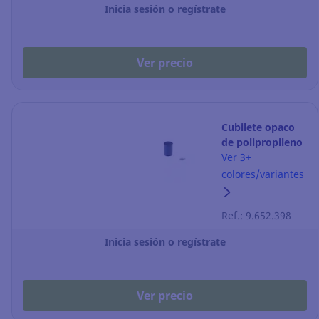
Inicia sesión o regístrate
Ver precio
Cubilete opaco
de polipropileno
Faibo - azul
Ver 3+
colores/variantes
Ref.: 9.652.398
Inicia sesión o regístrate
Ver precio