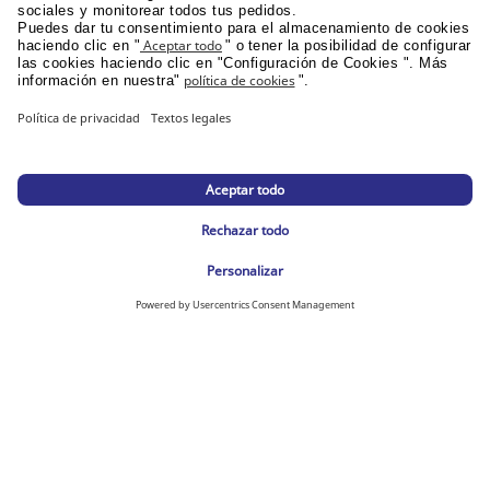
ENVÍO
sin pedido mínimo
ENTREGA EN 24H
para pedidos antes de las 17h en península
DEVOLUCIONES
antes de 30 días
INFORMACIÓN GENERAL
PPU área de clientes
Catálogos y promociones
Documentación corporativa
© Lyreco 2026
Declaración de Accesibilidad
|
|
Política de