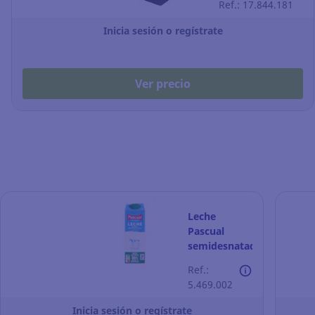
Ref.: 17.844.181
210 x 200 mm -
gris
Inicia sesión o regístrate
Ver precio
Leche
Pascual
semidesnatada
- 1 L - Pack
Ref.:
de 6 briks
5.469.002
Inicia sesión o regístrate