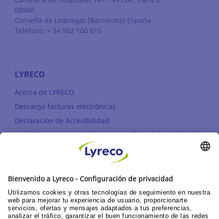
08940
Cornellá de Llobregat
(Barcelona)
España
Teléfono: + 34 902 100 016
LYRECO
Acerca de LYRECO
Descarga facturas electrónicas
Declaración de Accesibilidad
Condiciones generales de venta, política de privacidad y
utilización web y APP
Sostenibilidad
¿QUÉ OFRECEMOS?