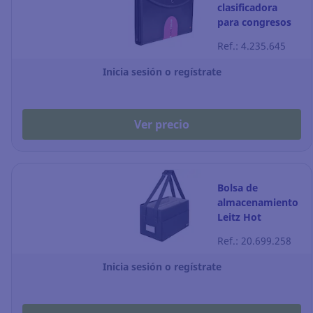
clasificadora
para congresos
Exacompta - 6
Ref.: 4.235.645
compartimentos
- negro
Inicia sesión o regístrate
Ver precio
Bolsa de
almacenamiento
Leitz Hot
Desking - 200 x
Ref.: 20.699.258
210 x 355 mm -
gris
Inicia sesión o regístrate