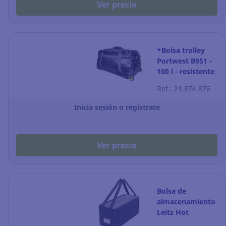
Ver precio
*Bolsa trolley
Portwest B951 -
100 l - resistente
al agua - negro
Ref.: 21.874.876
Inicia sesión o regístrate
Ver precio
Bolsa de
almacenamiento
Leitz Hot
Desking - 465 x