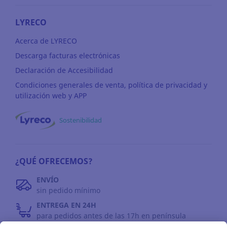
LYRECO
Acerca de LYRECO
Descarga facturas electrónicas
Declaración de Accesibilidad
Condiciones generales de venta, política de privacidad y
utilización web y APP
Sostenibilidad
¿QUÉ OFRECEMOS?
ENVÍO
sin pedido mínimo
ENTREGA EN 24H
para pedidos antes de las 17h en península