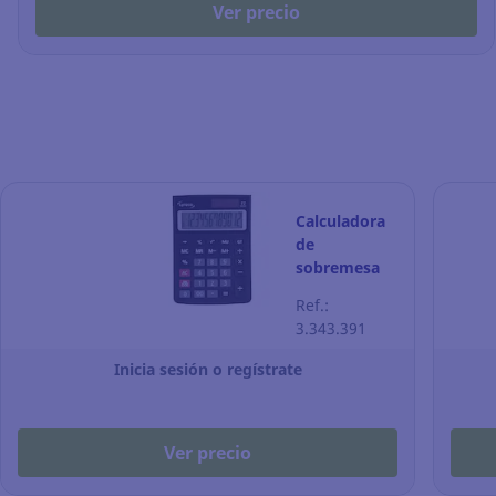
Ver precio
Calculadora
de
sobremesa
Lyreco D830-
Ref.:
LYR - 12
3.343.391
dígitos -
negro
Inicia sesión o regístrate
Ver precio