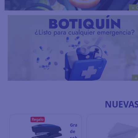
NUEVAS
Regalo
Grapadora
de
sobremesa