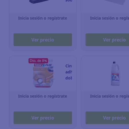
Petrus
435
Inicia sesión o regístrate
Golf
Inicia sesión o regí
-
azul
Ver precio
Ver precio
Dto. de 8%
Cinta
adhesiva
doble
cara
Tesa
Inicia sesión o regístrate
Film
Inicia sesión o regí
+
dispensador
-
Ver precio
Ver precio
12 mm x 7,5 m