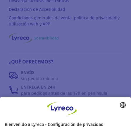
Descarga facturas electrónicas
Declaración de Accesibilidad
Condiciones generales de venta, política de privacidad y
utilización web y APP
Sostenibilidad
¿QUÉ OFRECEMOS?
ENVÍO
sin pedido mínimo
ENTREGA EN 24H
para pedidos antes de las 17h en península
DEVOLUCIONES
antes de 30 días
INFORMACIÓN GENERAL