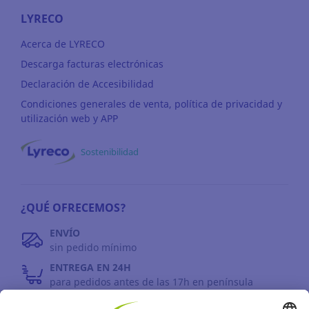
LYRECO
Acerca de LYRECO
Descarga facturas electrónicas
Declaración de Accesibilidad
Condiciones generales de venta, política de privacidad y
utilización web y APP
Sostenibilidad
¿QUÉ OFRECEMOS?
ENVÍO
sin pedido mínimo
ENTREGA EN 24H
para pedidos antes de las 17h en península
DEVOLUCIONES