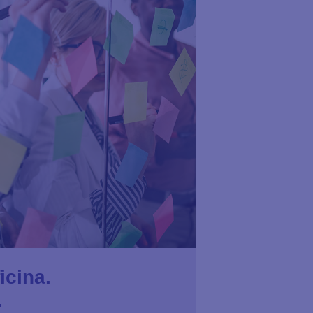
icina.
.