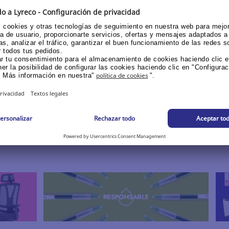
Ya.
Catering →
MESA
o ofrecen una gama fiable, versátil y responsable, diseñ
rigiendo una sala de juntas, un almacén o simplemente i