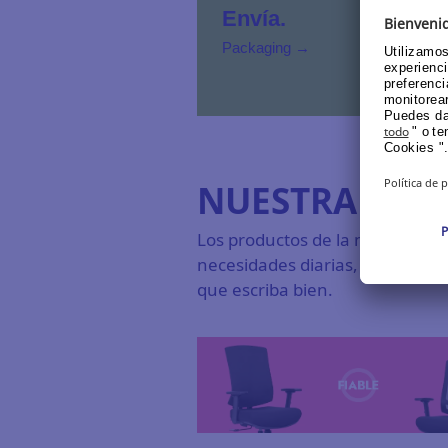
Envía.
Packaging →
NUESTRA PRO
Los productos de la marca Lyrec
necesidades diarias, ya sea di
que escriba bien.