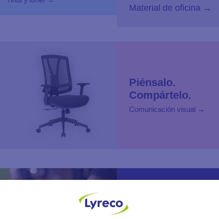
Material de oficina →
Piénsalo.
Compártelo.
Comunicación visual →
Preparados.
Listos.