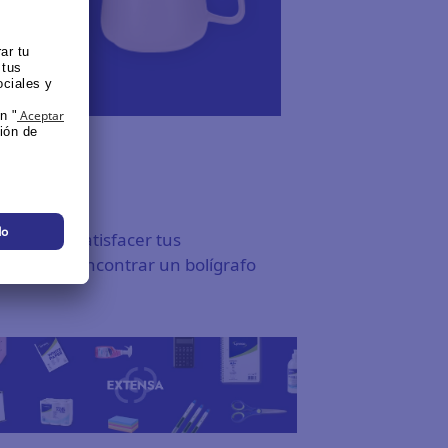
ada para satisfacer tus
ntentando encontrar un bolígrafo