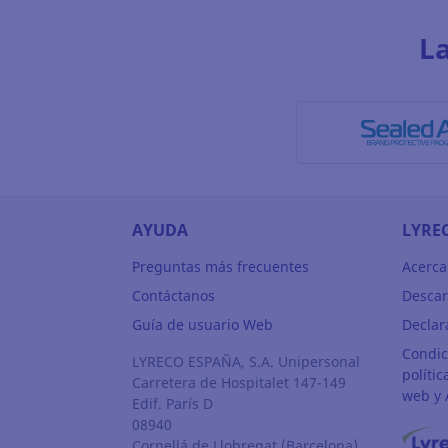
L
AYUDA
LYRE
Preguntas más frecuentes
Acerca
Contáctanos
Descar
Guía de usuario Web
Declar
Condic
LYRECO ESPAÑA, S.A. Unipersonal
polític
Carretera de Hospitalet 147-149
web y 
Edif. París D
08940
Cornellá de Llobregat
(Barcelona)