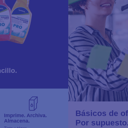
cillo.
Básicos de of
Imprime. Archiva.
Almacena.
Por supuesto
Tinta y tóner →