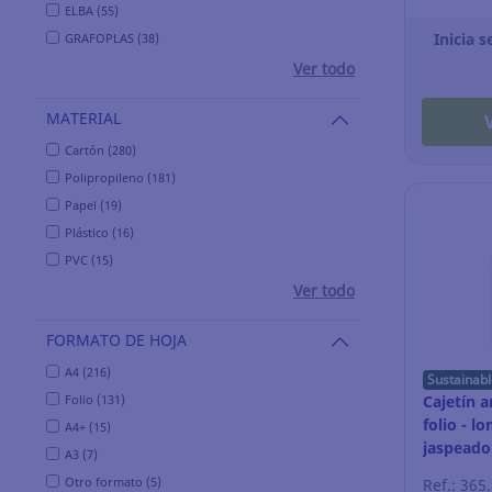
ELBA (55)
Inicia s
GRAFOPLAS (38)
Ver todo
MATERIAL
Cartón (280)
Polipropileno (181)
Papel (19)
Plástico (16)
PVC (15)
Ver todo
FORMATO DE HOJA
A4 (216)
Sustainabl
Folio (131)
Cajetín a
folio - 
A4+ (15)
jaspeado
A3 (7)
Otro formato (5)
Ref.: 365