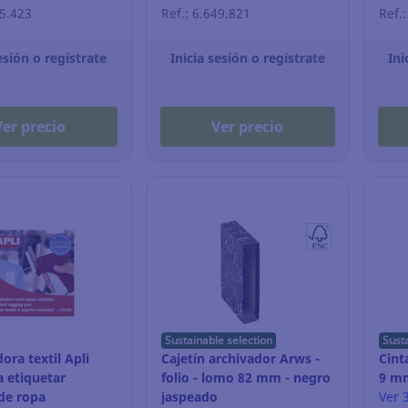
45.423
Ref.: 6.649.821
Ref.
esión o regístrate
Inicia sesión o regístrate
Ini
Ver precio
Ver precio
Sustainable selection
Sust
ora textil Apli
Cajetín archivador Arws -
Cint
a etiquetar
folio - lomo 82 mm - negro
9 mm
de ropa
jaspeado
negr
Ver 