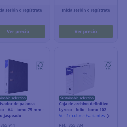
cia sesión o regístrate
Inicia sesión o regístrate
Ver precio
Ver precio
ainable selection
Sustainable selection
ivador de palanca
Caja de archivo definitivo
co - A4 - lomo 75 mm -
Lyreco - folio - lomo 102
o jaspeado
mm - blanco - Pack de 10
Ver 2+ colores/variantes
: 365.911
Ref.: 355.734