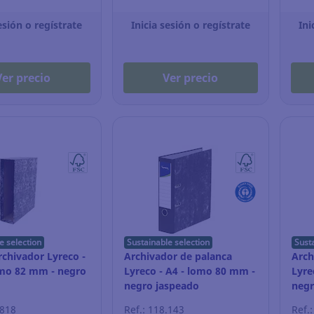
esión o regístrate
Inicia sesión o regístrate
Ini
Ver precio
Ver precio
e selection
Sustainable selection
Sust
rchivador Lyreco -
Archivador de palanca
Arch
lomo 82 mm - negro
Lyreco - A4 - lomo 80 mm -
Lyre
negro jaspeado
negr
.818
Ref.: 118.143
Ref.