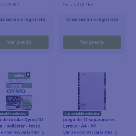
: 2.524.801
Ref.: 5.452.163
cia sesión o regístrate
Inicia sesión o regístrate
Ver precio
Ver precio
ainable selection
Sustainable selection
a de rotular Dymo D1 -
Juego de 12 separadores
 - poliéster - texto
Lyreco - A4 - PP
o/fondo blanco
3+ colores/variantes
Ver 3+ colores/variantes