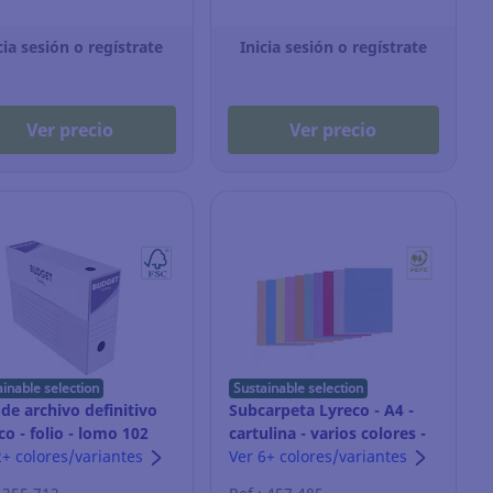
cia sesión o regístrate
Inicia sesión o regístrate
Ver precio
Ver precio
ainable selection
Sustainable selection
 de archivo definitivo
Subcarpeta Lyreco - A4 -
co - folio - lomo 102
cartulina - varios colores -
 blanco - Pack de 50
2+ colores/variantes
Pack de 100
Ver 6+ colores/variantes