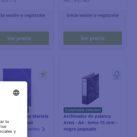
: 355.712
Ref.: 457.485
cia sesión o regístrate
Inicia sesión o regístrate
Ver precio
Ver precio
ainable selection
Sustainable selection
eta con gomas Mariola
Archivador de palanca
io - cartón - azul
Arws - A4 - lomo 75 mm -
2+ colores/variantes
negro jaspeado