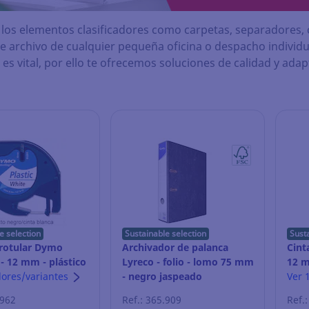
 los elementos clasificadores como carpetas, separadores,
de archivo de cualquier pequeña oficina o despacho individua
s vital, por ello te ofrecemos soluciones de calidad y adapt
e selection
Sustainable selection
Sust
 rotular Dymo
Archivador de palanca
Cint
- 12 mm - plástico
Lyreco - folio - lomo 75 mm
12 m
sobre blanco
lores/variantes
- negro jaspeado
negr
Ver 
.962
Ref.: 365.909
Ref.