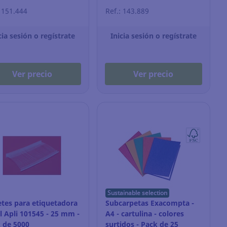
: 151.444
Ref.: 143.889
cia sesión o regístrate
Inicia sesión o regístrate
Ver precio
Ver precio
Sustainable selection
tes para etiquetadora
Subcarpetas Exacompta -
il Apli 101545 - 25 mm -
A4 - cartulina - colores
 de 5000
surtidos - Pack de 25