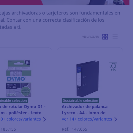
 cajas archivadoras o tarjeteros son fundamentales en
l. Contar con una correcta clasificación de los
adas a ti.
VISUALIZAR:
ainable selection
Sustainable selection
a de rotular Dymo D1 -
Archivador de palanca
m - poliéster - texto
Lyreco - A4 - lomo de
o/fondo blanco
10+ colores/variantes
80 mm - negro
Ver 14+ colores/variantes
: 185.155
Ref.: 147.655