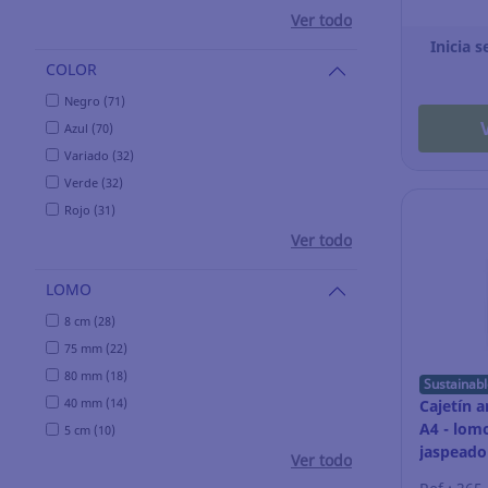
Ver todo
Inicia s
COLOR
Negro (71)
Azul (70)
Variado (32)
Verde (32)
Rojo (31)
Ver todo
LOMO
8 cm (28)
75 mm (22)
80 mm (18)
Sustainabl
40 mm (14)
Cajetín a
A4 - lom
5 cm (10)
jaspeado
Ver todo