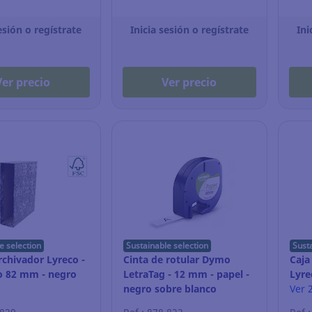
esión o regístrate
Inicia sesión o regístrate
Ini
Ver precio
Ver precio
e selection
Sustainable selection
Sust
rchivador Lyreco -
Cinta de rotular Dymo
Caja
o 82 mm - negro
LetraTag - 12 mm - papel -
Lyre
negro sobre blanco
mm -
Ver 