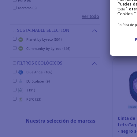
Puro (6)
Ref.: 122
Iderama (5)
Ver todo
Inicia s
SUSTAINABLE SELECTION
Planet by Lyreco (501)
Community by Lyreco (146)
FILTROS ECOLÓGICOS
Blue Angel (106)
EU Ecolabel (9)
(191)
PEFC (33)
Cinta de
Nuestra selección de marcas
LetraTag 
- negro 