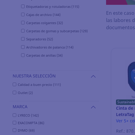
Etiquetadoras y rotuladoras (115)
En este caso
Cajas de archivo (144)
las labores 
Carpetas colgantes (32)
documentos e
Carpetas de gomas y subcarpetas (129)
Separadores (52)
Archivadores de palanca (114)
Carpetas de anillas (34)
NUESTRA SELECCIÓN
Calidad a buen precio (111)
Outlet (2)
Sustainabl
MARCA
Cinta de
LetraTag 
LYRECO (142)
- negro 
Ver 5+ co
EXACOMPTA (86)
DYMO (69)
Ref.: 870