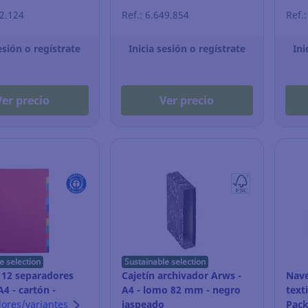
22.124
Ref.: 6.649.854
Ref.
esión o regístrate
Inicia sesión o regístrate
Ini
Ver precio
Ver precio
e selection
Sustainable selection
 12 separadores
Cajetín archivador Arws -
Nave
A4 - cartón -
A4 - lomo 82 mm - negro
text
lores/variantes
jaspeado
Pack