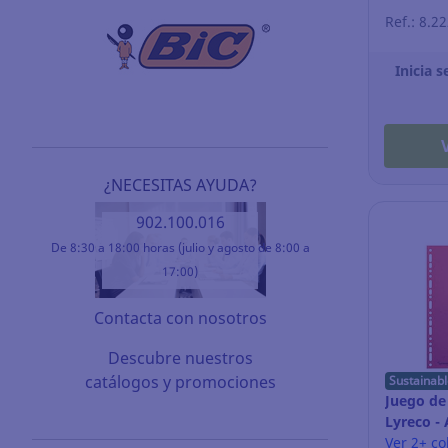
Ref.: 8.2
Inicia s
¿NECESITAS AYUDA?
902.100.016
De 8:30 a 18:00 horas (julio y agosto de 8:00 a
17:00)
Contacta con nosotros
Descubre nuestros
catálogos y promociones
Sustainabl
Juego de
Lyreco - 
surtido
Ver 2+ co