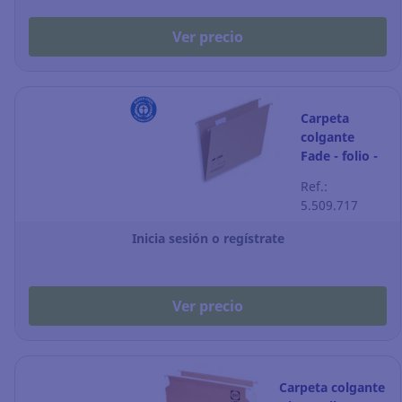
Ver precio
Carpeta
colgante
Fade - folio -
kraft - lomo V
Ref.:
- Pack de 25
5.509.717
Inicia sesión o regístrate
Ver precio
Carpeta colgante