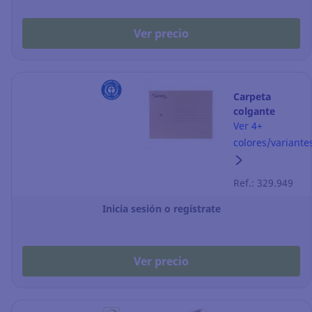
Ver precio
Carpeta
colgante
Lyreco
Ver 4+
Premium - A4
colores/variante
- cartulina -
lomo V –
Ref.: 329.949
Kraft - Pack
de 25
Inicia sesión o regístrate
Ver precio