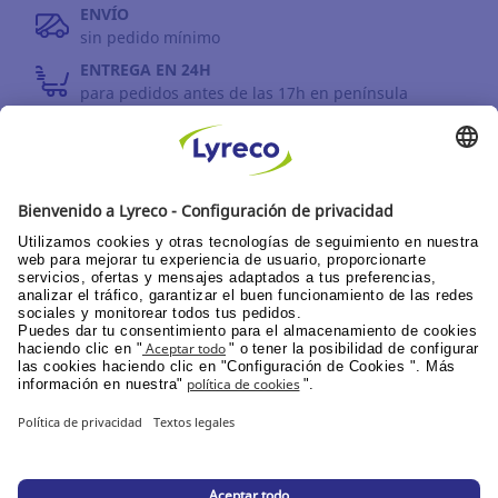
ENVÍO
sin pedido mínimo
ENTREGA EN 24H
para pedidos antes de las 17h en península
DEVOLUCIONES
antes de 30 días
INFORMACIÓN GENERAL
PPU área de clientes
Catálogos y promociones
Documentación corporativa
© Lyreco 2026
Declaración de Accesibilidad
|
|
Política de