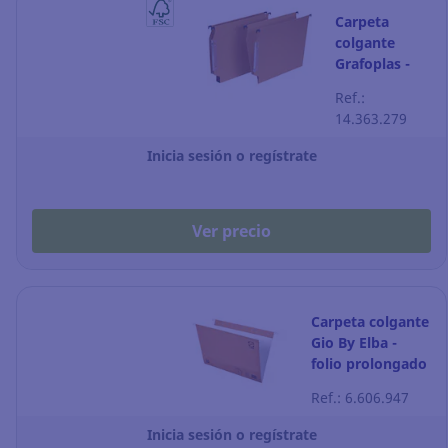
Carpeta
colgante
Grafoplas -
A4 - lomo V -
Ref.:
kraft - Pack
14.363.279
de 50
Inicia sesión o regístrate
Ver precio
Carpeta colgante
Gio By Elba -
folio prolongado
- kraft - lomo V -
Ref.: 6.606.947
Pack de 25
Inicia sesión o regístrate