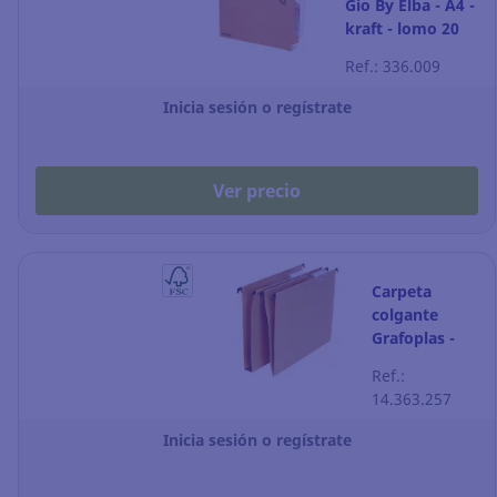
Gio By Elba - A4 -
kraft - lomo 20
mm - Pack de 25
Ref.: 336.009
Inicia sesión o regístrate
Ver precio
Carpeta
colgante
Grafoplas -
folio - lomo V
Ref.:
- kraft - Pack
14.363.257
de 50
Inicia sesión o regístrate