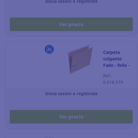
Inicia sesión o regístrate
negro
Ver precio
Carpeta
colgante
Fade - folio -
kraft - lomo V
Ref.:
- Pack de 25
6.018.579
Inicia sesión o regístrate
Ver precio