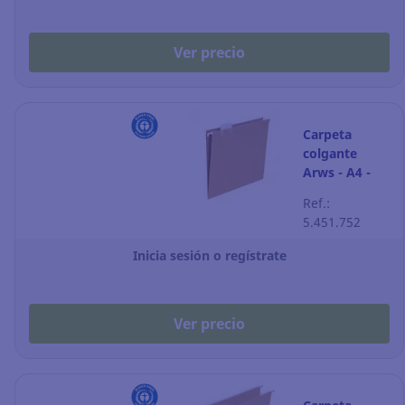
Ver precio
Carpeta
colgante
Arws - A4 -
kraft - lomo V
Ref.:
- Pack de 50
5.451.752
Inicia sesión o regístrate
Ver precio