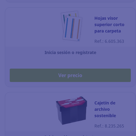
Hojas visor
superior corto
para carpeta
colgante Elba -
Ref.: 6.605.363
Pack de 10
Inicia sesión o regístrate
Ver precio
Cajetín de
archivo
sostenible
Archivo 2000
Ref.: 8.235.265
para carpetas
colgantes - A4 -