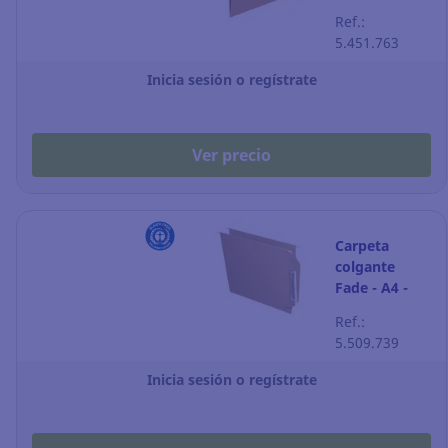
kraft - lomo V
Ref.:
- Pack de 50
5.451.763
Inicia sesión o regístrate
Ver precio
Carpeta
colgante
Fade - A4 -
kraft - lomo V
Ref.:
- Pack de 25
5.509.739
Inicia sesión o regístrate