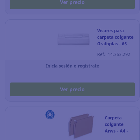
Ver precio
Visores para
carpeta colgante
Grafoplas - 65
mm - Pack de 50
Ref.: 14.363.292
Inicia sesión o regístrate
Ver precio
Carpeta
colgante
Arws - A4 -
kraft - lomo V