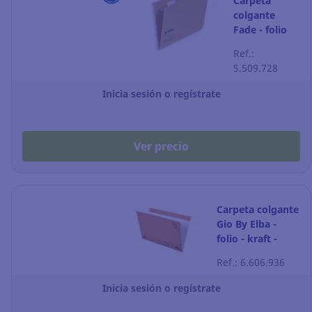
Carpeta
colgante
Fade - folio
prolongado -
Ref.:
kraft - lomo V
5.509.728
- Pack de 25
Inicia sesión o regístrate
Ver precio
Carpeta colgante
Gio By Elba -
folio - kraft -
lomo V - Pack de
Ref.: 6.606.936
25
Inicia sesión o regístrate