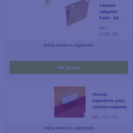
Carpeta
colgante
Fade - A4 -
kraft - lomo V
Ref.:
- Pack de 25
5.509.706
Inicia sesión o regístrate
Ver precio
Visores
superiores para
carpeta colgante
- Pack de 25
Ref.: 321.373
Inicia sesión o regístrate