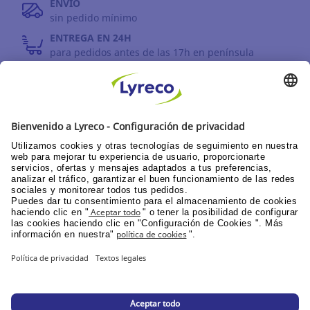
ENVÍO
sin pedido mínimo
ENTREGA EN 24H
para pedidos antes de las 17h en península
DEVOLUCIONES
antes de 30 días
INFORMACIÓN GENERAL
PPU área de clientes
Catálogos y promociones
Documentación corporativa
© Lyreco 2026
Declaración de Accesibilidad
|
|
Política de
privacidad
|
Configuración de la privacidad
|