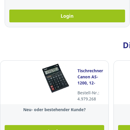
Login
D
Tischrechner
Canon AS-
1200, 12-
stellige
Bestell-Nr.:
Anzeige,
4.979.268
schwarz
Neu- oder bestehender Kunde?