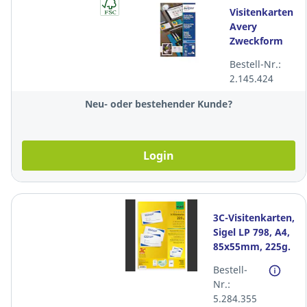
Visitenkarten
Avery
Zweckform
C32015,
Bestell-Nr.:
85x54 mm,
2.145.424
Inkjet, weiss,
Pk. à 200 Stk.
Neu- oder bestehender Kunde?
Login
3C-Visitenkarten,
Sigel LP 798, A4,
85x55mm, 225g.
weiss, Packung à
Bestell-
100 Stück
Nr.:
5.284.355