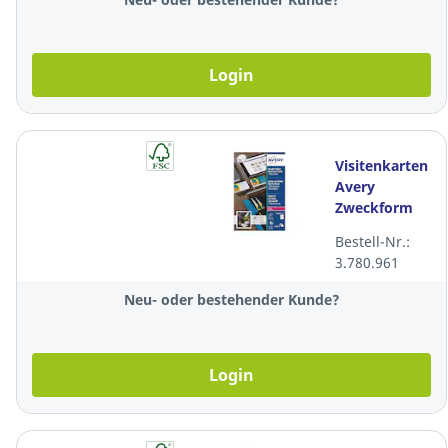
Login
Visitenkarten
Avery
Zweckform
C32026,
Bestell-Nr.:
85x54 mm,
3.780.961
Laser, weiss,
Pk. à 250 Stk.
Neu- oder bestehender Kunde?
Login