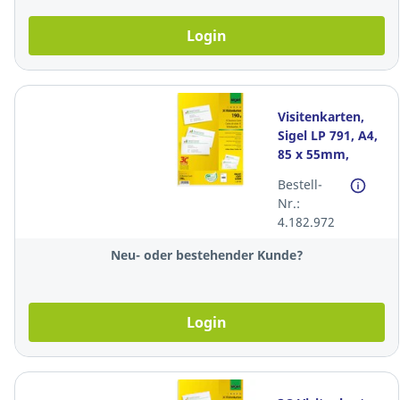
Login
Visitenkarten,
Sigel LP 791, A4,
85 x 55mm,
190g. weiss,
Bestell-
Packung à 400
Nr.:
Stück
4.182.972
Neu- oder bestehender Kunde?
Login