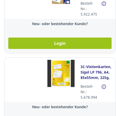
Bestell-
85x54mm,
Nr.:
glossy, weiss, Pk.
5.922.475
à 200 Stk
Neu- oder bestehender Kunde?
Login
3C-Visitenkarten,
Sigel LP 796, A4,
85x55mm, 225g.
weiss, Packung à
Bestell-
400 Stück
Nr.:
5.678.994
Neu- oder bestehender Kunde?