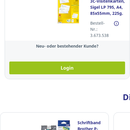
3C-Visitenkarten,
Sigel LP 795, A4,
85x55mm, 225g.
weiss, Packung à
Bestell-
100 Stück
Nr.:
3.673.538
Neu- oder bestehender Kunde?
Login
D
Schriftband
Brother P-