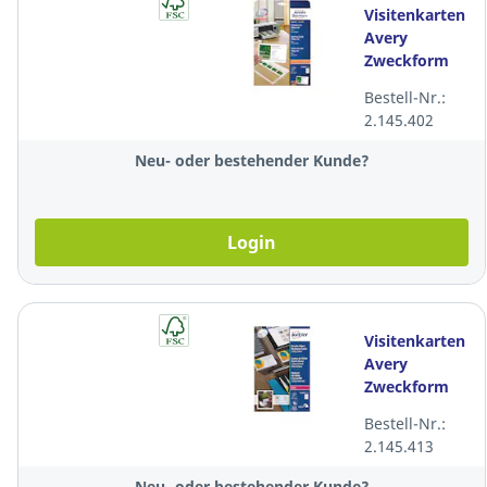
Visitenkarten
Avery
Zweckform
C32011,
Bestell-Nr.:
85x54 mm,
2.145.402
weiss, Pk. à
250 Stk.
Neu- oder bestehender Kunde?
Login
Visitenkarten
Avery
Zweckform
C32016,
Bestell-Nr.:
85x54 mm,
2.145.413
Laser, weiss,
Pk. à 250 Stk.
Neu- oder bestehender Kunde?